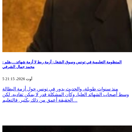
المنظومة التعليمية في تونس وسوق الشغل: أزمة ربط لا أزمة شهائد.....بقلم :
محمد جمال الشرفي
5 أوت 2026، 21:15
منذ سنوات طويلة، والحديث يدور في تونس حول أزمة البطالة
وسط أصحاب الشهائد العليا، وكأن المشكلة قدر لا يمكن تفاديه. لكن
الحقيقة أعمق من ذلك بكثير. فالتعليم…