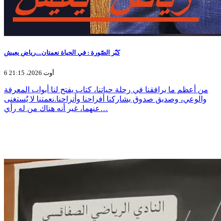
كبّر الصّورة : في الحياة نعمتان....رياض يعيش
6 أوت 2026، 21:15
من أعظم ما يرافقنا في رحلة حياتنا، كتاب يفتح لنا أبواب المعرفة
والوعي، وصديق صدوق يشاركنا أفراحنا وأتراحنا.نعمتنا لا يٌستغنى
عنهما، غير أنه هناك من له رأي…