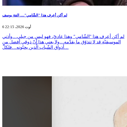
لم أكن أعرف هذا "الشّامي"..... الفة يوسف
6 أوت 2026، 22:15
لم أكن أعرف هذا "الشّامي" وهذا عاديّ، فهو ليس من جيلي…وأذني
الموسيقيّة قد لا تتذوّق ما يقدّمه…ولا يعني هذا أنّ ذوقي أفضل من
أذواق الشّباب الّذين يحبّونه…فلكلّ…