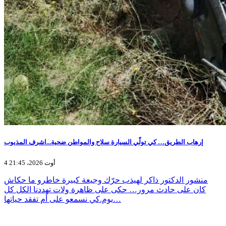
إرهاب الطريق… كي تولّي السيارة سلاح والمواطن ضحية...اشرف المذيوب
4 أوت 2026، 21:45
منشور الدكتور ذاكر لهيذب حرّك وجيعة كبيرة خاطرو ما حكاش
كان على حادث مرور… حكى على ظاهرة ولات تهددنا الكل كل
يوم.كي نسمعو على أم تفقد حياتها…