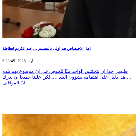
اهل الاختصاص هم اولى بالتفسير … عبد الكريم قطاطة
6 أوت 2026، 20:45
طبيعي جدا ان يتحمّس الواحد منّا للخوض في ايّ موضوع يهم بلده
… هذا دليل على اهتمامه بشؤون البلد …. لكن علينا جميعا ان ندرك
انّ المواقف…