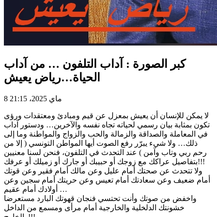
كبر الصورة : آداب التلفون … من آداب
الحياة…رياض يعيش
8 ماي 2025، 21:15
لا يمكن للإنسان أن يعيش بمعزل عن قيم ومبادئ ومعتقدات ورؤى
تكون بمثابة بيان رسمي لحياته تجاه نفسه والآخرين… ودستور آداب
في المعاملة والصداقة والزمالة والحب والزواج والمواطنة وما إلى
ذلك… ولا شيء يبرّر رفع الصوت أيها المواطن التونسي ( إلا من
رحم ربي وتاب وآمن ) عند التحدث في التلفون، فنحن لسنا معنيين
بتفاصيل عراكك مع زوجك أو حبيبك أو جارك أو زميلك أو عرفك!!!
ولا تتحدث عن صحتك أمام عليل وعن مالك أمام فقير وعن قوتك
أمام ضعيف وعن سعادتك أمام تعيس وعن حريتك أمام سجين وعن
أولادك أمام عقيم …
واخفض من صوتك وأنت تحتسي فنجان قهوتك البارد مستعرضا
خشونتك الدلخلية والخارجية أمام مرأى ومسمع من الداخل
والخارج!!!