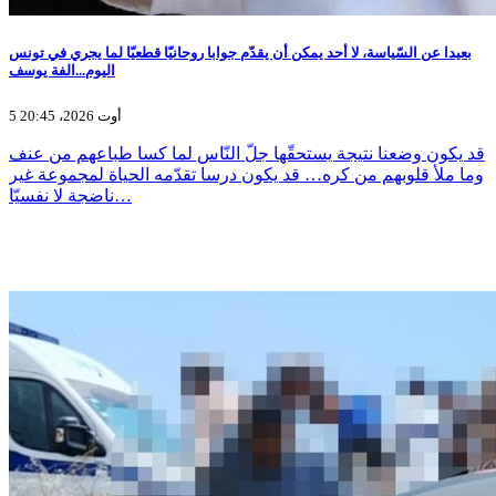
بعيدا عن السّياسة، لا أحد يمكن أن يقدّم جوابا روحانيّا قطعيّا لما يجري في تونس
اليوم...الفة يوسف
5 أوت 2026، 20:45
قد يكون وضعنا نتيجة يستحقّها جلّ النّاس لما كسا طباعهم من عنف
وما ملأ قلوبهم من كره… قد يكون درسا تقدّمه الحياة لمجموعة غير
ناضجة لا نفسيّا…