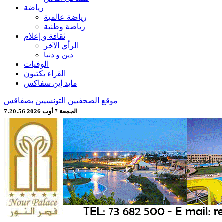
رياضة
رياضة عالمية
رياضة وطنية
ثقافة و إعلام
الرأي الآخر
دين و دنيا
الوفيات
القراء يكتبون
مايد إين سفاكس
موقع الصحفيين التونسيين بصفاقس
الجمعة 7 أوت 2026 7:20:58