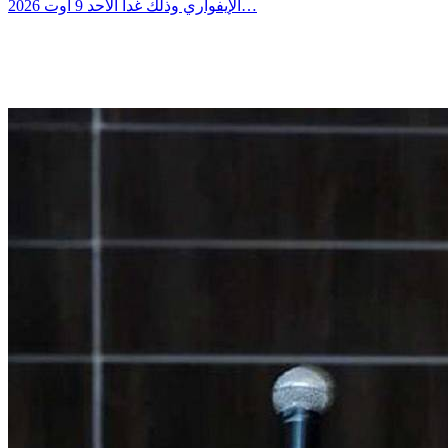
الإيفواري وذلك غدا الاحد 9 اوت 2026…