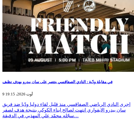
في مقابلة ودّية : النادي الصفاقسي ينتصر على سان بيدرو بهدف نظيف
9 أوت 2026، 19:15
اجرى النادي الرياضي الصفاقسي منذ قليل لقاء دوليا ودّيا ضد فريق
سان بيدرو الايفواري انتهت لصالح ابناء الكوكي بنتيجة هدف لصفر
سجّله محمّد علي المهذبي في الدقيقة…