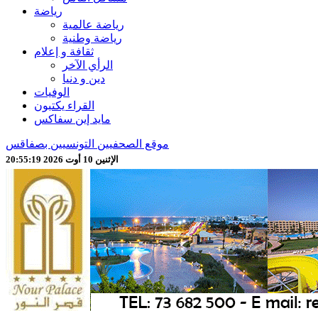
رياضة
رياضة عالمية
رياضة وطنية
ثقافة و إعلام
الرأي الآخر
دين و دنيا
الوفيات
القراء يكتبون
مايد إين سفاكس
موقع الصحفيين التونسيين بصفاقس
الإثنين 10 أوت 2026 20:55:21