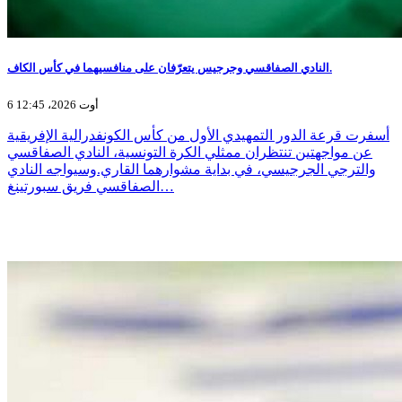
النادي الصفاقسي وجرجيس يتعرّفان على منافسيهما في كأس الكاف.
6 أوت 2026، 12:45
أسفرت قرعة الدور التمهيدي الأول من كأس الكونفدرالية الإفريقية
عن مواجهتين تنتظران ممثلي الكرة التونسية، النادي الصفاقسي
والترجي الجرجيسي، في بداية مشوارهما القاري.وسيواجه النادي
الصفاقسي فريق سبورتينغ…