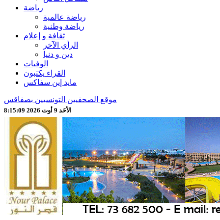
رياضة
رياضة عالمية
رياضة وطنية
ثقافة و إعلام
الرأي الآخر
دين و دنيا
الوفيات
القراء يكتبون
مايد إين سفاكس
موقع الصحفيين التونسيين بصفاقس
الأحَد 9 أوت 2026 8:15:11