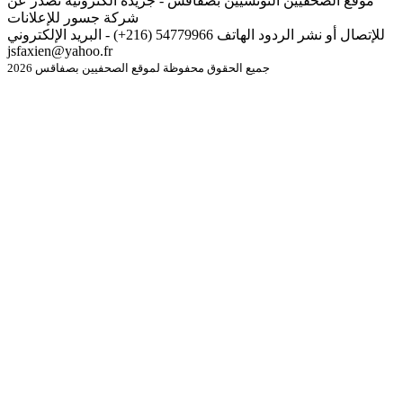
موقع الصحفيين التونسيين بصفاقس - جريدة الكترونية تصدر عن
شركة جسور للإعلانات
للإتصال أو نشر الردود الهاتف 54779966 (216+) - البريد الإلكتروني
jsfaxien@yahoo.fr
جميع الحقوق محفوظة لموقع الصحفيين بصفاقس 2026