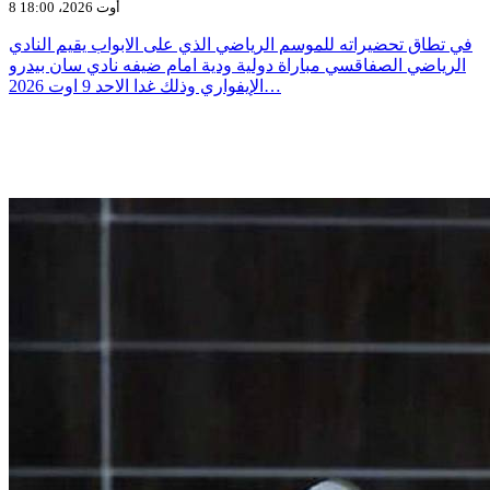
8 أوت 2026، 18:00
في تطاق تحضيراته للموسم الرياضي الذي على الابواب يقيم النادي
الرياضي الصفاقسي مباراة دولية ودية امام ضيفه نادي سان بيدرو
الإيفواري وذلك غدا الاحد 9 اوت 2026…