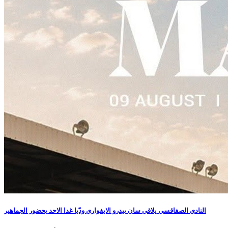
النادي الصفاقسي يلاقي سان بيدرو الايفواري ودّيا غدا الاحد بحضور الجماهير