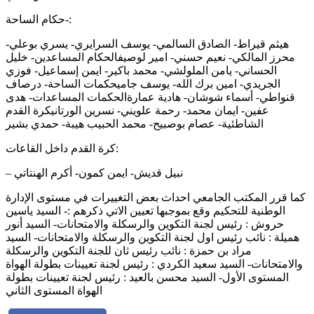
حكام الساحة-:
هيثم قيراط- الصادق السالمي- يوسف السرايري- يسري بوعلي-
محرز المالكي- نعيم حسني- امير لوصيفالحكام المساعدين- خليل
الحساني- يامن الملولشي- محمد باكير- ايمن إسماعيل- فوزي
الجريدي- امين برك الله- يوسف جاميحكمات الساحة- درصاف
قنواطي- أسماء شوشان- هادية عمارةالحكمات المساعدات- هدى
عفين- ايمان محمد- رحمة علويني- نسرين الورتانيكرة القدم
الشاطئية- عصام بوصبيح- محمد الحبيب هيبة- حمدي بشير
كرة القدم داخل القاعات:
– نبيل قديش- ايمن كمون- أكرم الهنتاتي
كما قرر المكتب الجامعي احداث بعض التغييرات في مستوى الإدارة
الوطنية للتحكيم وقع بموجبها تعيين الاتي ذكرهم :- السيد ياسين
حروش : رئيس لجنة التكوين والرسكلة والامتحانات- السيد أنور
هميلة : نائب رئيس اول لجنة التكوين والرسكلة والامتحانات- السيد
مراد بن حمزة : نائب رئيس ثان للجنة التكوين والرسكلة
والامتحانات- السيد سعيد الكردي : رئيس لجنة تعيينات بطولة الهواة
المستوى الأول- السيد محسن بالعيد : رئيس لجنة تعيينات بطولة
الهواة المستوى الثاني