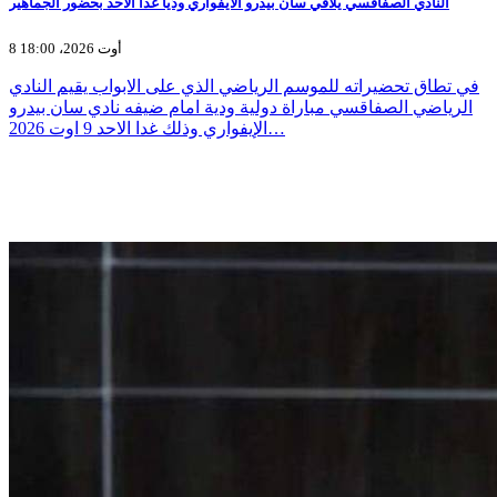
النادي الصفاقسي يلاقي سان بيدرو الايفواري ودّيا غدا الاحد بحضور الجماهير
8 أوت 2026، 18:00
في تطاق تحضيراته للموسم الرياضي الذي على الابواب يقيم النادي
الرياضي الصفاقسي مباراة دولية ودية امام ضيفه نادي سان بيدرو
الإيفواري وذلك غدا الاحد 9 اوت 2026…