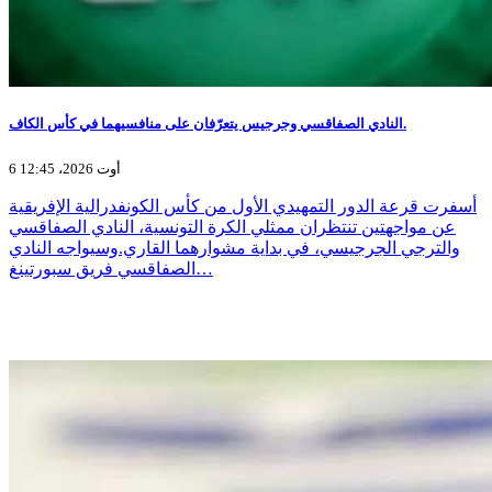
النادي الصفاقسي وجرجيس يتعرّفان على منافسيهما في كأس الكاف.
6 أوت 2026، 12:45
أسفرت قرعة الدور التمهيدي الأول من كأس الكونفدرالية الإفريقية
عن مواجهتين تنتظران ممثلي الكرة التونسية، النادي الصفاقسي
والترجي الجرجيسي، في بداية مشوارهما القاري.وسيواجه النادي
الصفاقسي فريق سبورتينغ…