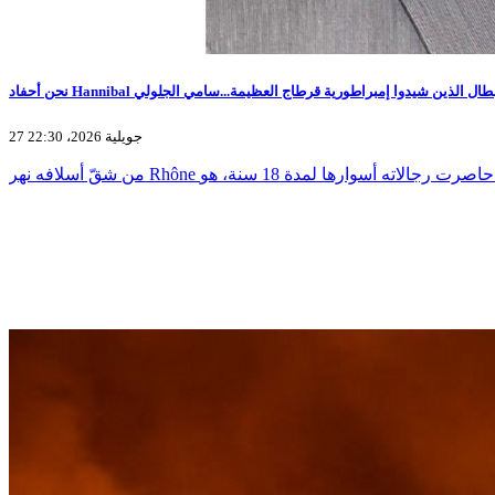
 وأحفاد أولئك الأبطال الذين شيدوا إمبراطورية قرطاج العظيمة...سامي الجلولي
27 جويلية 2026، 22:30