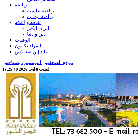
رياضة
رياضة عالمية
رياضة وطنية
ثقافة و إعلام
الرأي الآخر
دين و دنيا
الوفيات
القراء يكتبون
مايد إين سفاكس
موقع الصحفيين التونسيين بصفاقس
السبت 8 أوت 2026 19:25:42