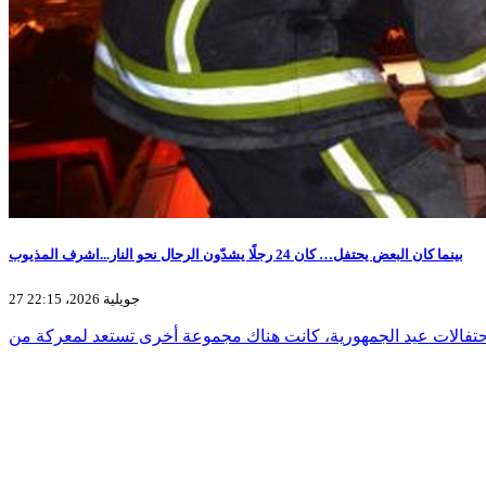
بينما كان البعض يحتفل… كان 24 رجلًا يشدّون الرحال نحو النار...اشرف المذيوب
27 جويلية 2026، 22:15