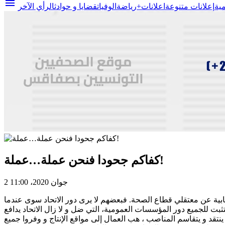
menu
مية
إعلانات متنوعة
اعلانات+
رياضة
الوفيات
قضايا و حوادث
الرأي الآخر
كفاكم جحودا فنحن عملة…عملة!
2 جوان 2020، 11:00
ابية عن معتقلي قطاع الصحة. فبعضهم لا يرى دور الاتحاد سوى عندما
 أجره أو تحسنت وضعيته المادية ببعض المنح، فقط ينطبق عليهم المثل “ياكل في الغلة و يسب في الملة” ! و جاءت أزمة الكوفيد 19 لتثبت للجميع دور المؤسسات العمومية، التي ضل و لا زال الاتحاد يدافع
نتقد و يتقاسم المناصب ، هب العمال إلى مواقع الإنتاج و وفروا جميع