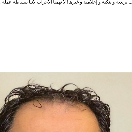
يدية و بنكية و إعلامية و غيرها! لا تهمنا الأحزاب لأننا ببساطة عمل