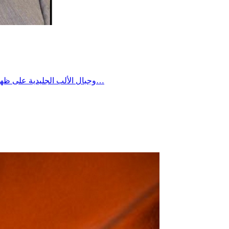
​من شقّ أسلافه نهر Rhône وجبال الألب الجليدية على ظهور فيلة…من مرّغ أجداده أنف روما في التراب في جل معاركها…ومن حاصرت رجالاته أسوارها لمدة 18 سنة، هو…