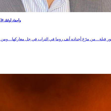
​نحن أحفاد Hannibal