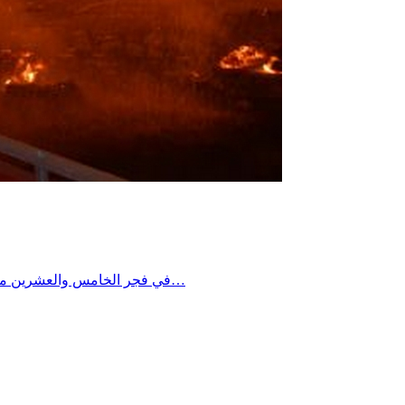
في فجر الخامس والعشرين من جويلية و في الوقت الذي كان فيه أغلب الناس يستعدون لعطلة أو لاحتفالات عيد الجمهورية، كانت هناك مجموعة أخرى تستعد لمعركة من…