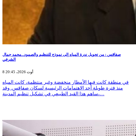
صفاقس : من تحويل ندرة المياه إلى نموذج للتنظيم والصمود...محمد جمال
الشرفي
8 أوت 2026، 20:45
في منطقة كانت فيها الأمطار منخفضة وغير منتظمة، كانت المياه
منذ فترة طويلة أحد الاهتمامات الرئيسية لسكان صفاقس. وقد
ساهم هذا القيد الطبيعي في تشكيل تنظيم المدينة،…