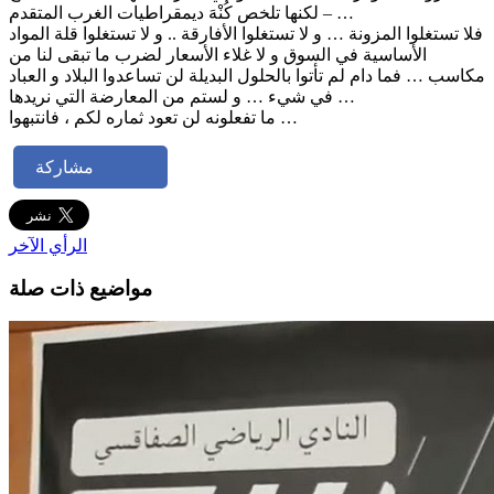
– لكنها تلخص كُنْهَ ديمقراطيات الغرب المتقدم …
فلا تستغلوا المزونة … و لا تستغلوا الأفارقة .. و لا تستغلوا قلة المواد
الأساسية في السوق و لا غلاء الأسعار لضرب ما تبقى لنا من
مكاسب … فما دام لم تأتوا بالحلول البديلة لن تساعدوا البلاد و العباد
في شيء … و لستم من المعارضة التي نريدها …
ما تفعلونه لن تعود ثماره لكم ، فانتبهوا …
مشاركة
الرأي الآخر
مواضيع ذات صلة