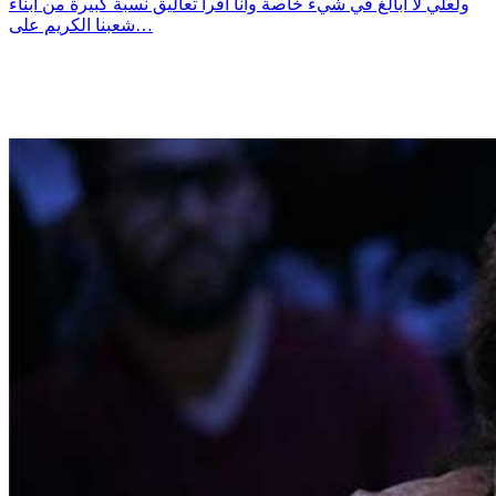
ولعلّي لا ابالغ في شيء خاصة وانا اقرأ تعاليق نسبة كبيرة من ابناء
شعبنا الكريم على…