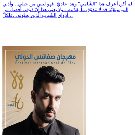
لم أكن أعرف هذا "الشّامي" وهذا عاديّ، فهو ليس من جيلي…وأذني
الموسيقيّة قد لا تتذوّق ما يقدّمه…ولا يعني هذا أنّ ذوقي أفضل من
أذواق الشّباب الّذين يحبّونه…فلكلّ…