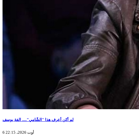
لم أكن أعرف هذا "الشّامي"..... الفة يوسف
6 أوت 2026، 22:15