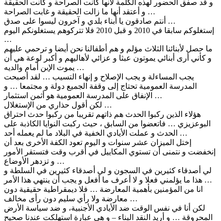
و قد صفق الحضور لهذه الكلمة لأنها كانت الصراحة و كانت الحقيقة
و أعتقد أنها ما زالت الحقيقة و غابت الصراحة …
أنتم صادقون يا أبناء بلدي و آخرون ليسوا على صدق …
إستغلوكم سابقا في 2010 و قبل 2010 فلا تتركوهم يستغلونكم اليوم
…
ما حصل لأبنائنا الثلاث مؤلم و هم أطفالنا نحن أيضا و ترحمي عليهم
و كأني أرى أبنائي يموتون عبثا و عزائي لأهاليهم و أكبر لوعة هي أن
يموت الإبن أمام والديه …
يجب المساءلة و يجب الإصلاح و إنهاء التسيب … لقد أصبحت
المدرسة العمومية تحتاج إلى وقفة الجميع دولة و مجتمعا … و
الإنفاق على المدرسة العمومية هو أثمن استثمار …
لكن أقول حذاري من الإستغلال …
هؤلاء الذين ركبوا الحدث هم ذاتهم تقريبا من ركبوا حدث احتراق
البوعزيزي … فاتعضوا من السابق ، حيث ركبت النوايا الكاذبة على
الحدث و عملت الأيادي الخفية في البلاد ما لم يعمله أحد …
إختل الميزان عشر سنوات و اليوم تعود الكفة الأخرى بعد أن
إنخفضت و نتمنى أن تستوي المكاييل في أقرب وقت فتستقر الأمور
و تزدهر الأوضاع …
لي أصدقاء كثيرين في السجون و لي أصدقاء كثيرين في السلطة و
هذا ما يؤلمني فعلا و لا أعرف ما أفعل و يجب أن ينتهي هذا الأمر …
انا من المؤمنين بأهمية المعارضة … فلا ديمقراطية حقيقية دون
معارضة ولا رأي سليم دون رأى مخالف …
لكن أنا في نفس الوقت ضد الأيادي الأجنبية، و ضد سياسة الأرض
المحروقة … و أريد النقد البناء – و هي عبارة استهلكت عندنا صحيح