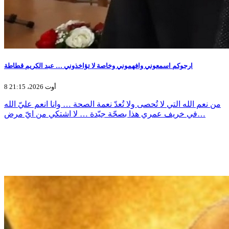
ارجوكم اسمعوني وافهموني وخاصة لا تؤاخذوني … عبد الكريم قطاطة
8 أوت 2026، 21:15
من نعم الله التي لا تُحصى ولا تُعدّ نعمة الصحة … وانا انعم عليّ الله
في خريف عمري هذا بصحّة جيّدة … لا اشتكي من ايّ مرض…