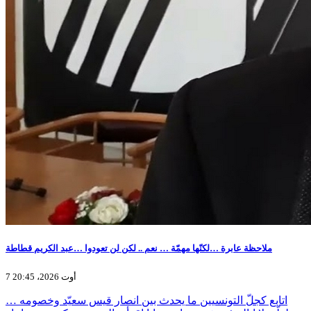
ملاحظة عابرة …لكنّها مهمّة … نعم .. لكن لن تعودوا …عبد الكريم قطاطة
7 أوت 2026، 20:45
اتابع كجلّ التونسيين ما يحدث بين انصار قيس سعيّد وخصومه …