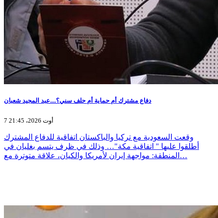
دفاع مشترك أم حماية أم حلف سني؟....عبد المجيد شعبان
7 أوت 2026، 21:45
وقعت السعودية مع تركيا والباكستان اتفاقية للدفاع المشترك
أطلقوا عليها " اتفاقية مكة"… وذلك في ظرف يتسم بغليان في
المنطقة: مواجهة إيران لأمريكا والكيان، علاقة متوترة مع…