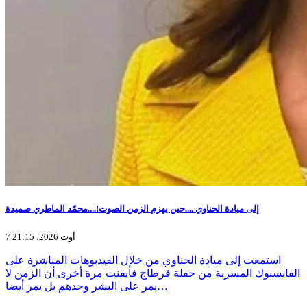
إلى ميادة الحناوي ....حين يهزم الزمن الصوت!....محمّد الماطري صميدة
7 أوت 2026، 21:15
استمعت إلى ميادة الحناوي من خلال الفيديوهات المباشرة على
الفايسبوك المسربة من حفلة قرطاج فأيقنت مرة أخرى أن الزمن لا
يمر على البشر وحدهم بل يمر أيضا…