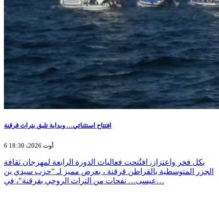
افتتاح استثنائي… وبداية تليق بتراث قرقنة
6 أوت 2026، 18:30
بكل فخر واعتزاز، افتُتحت فعاليات الدورة الرابعة لمهرجان ثقافة
الجزر المتوسطية بالقراطن قرقنة ، بعرض مميز لـ "حزب سيدي بن
عيسى… نفحات من التراث الروحي بقرقنة"، في…