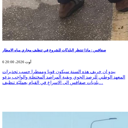
صفاقس : ماذا تنتظر البلديّات للشروع في تنظيف مجاري مياه الامطار
6 أوت 2026، 20:00
يبدو ان خريف هذه السنة سيكون قويا وممطرا حسب تحذيرات
المعهد الوطني للرصد الجوي وبقية المراصد المختصّة والواجب يدعو
بلديات صفاقس الى الاسراع في القيام بعمليّة تنظيف…