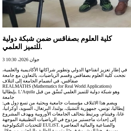
كلية العلوم بصفاقس ضمن شبكة دولية
للتميز العلمي.
3 جوان 2026، 10:30
في إطار تعزيز انفتاحها الدولي وتطوير شراكاتها الأكاديمية والعلمية،
نجحت كلية العلوم بصفاقس وقسم الرياضيات، بالتعاون مع جامعة
صفاقس، في انضمام الجامعة إلى ائتلاف
REALMATHS (Mathematics for Real World Applications)
بإيطاليا. L’Aquila وهو شبكة دولية للتميز العلمي تُنسَّق من قبل
جامعة
ويضم هذا الائتلاف مؤسسات جامعية وبحثية من تسع دول هي:
إيطاليا، تونس، جمهورية التشيك، بولندا، البرتغال، السويد، أوكرانيا،
غانا، وفيتنام، ويرتبط بتحالف الجامعات الأوروبية ويهدف المشروع
إلى إحداث ماجستير مزدوج في الرياضيات التطبيقية الموجهة
للتحديات التكنولوجية EULiST. والصناعية والمالية المعاصرة
وسيوفر هذا المشروع فرصًا متميزة للطلبة والباحثين من خلال