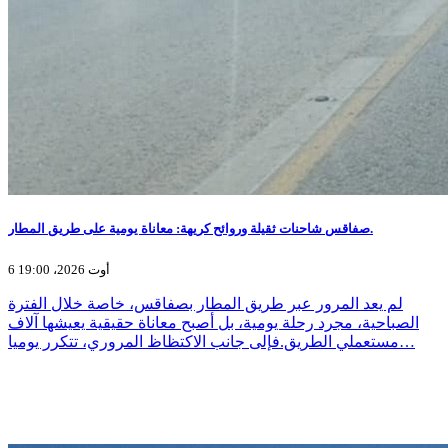
صفاقس شاحنات ثقيلة وروائح كريهة: معاناة يومية على طريق المطار.
6 أوت 2026، 19:00
لم يعد المرور عبر طريق المطار بصفاقس، خاصة خلال الفترة
الصباحية، مجرد رحلة يومية، بل أصبح معاناة حقيقية يعيشها آلاف
مستعملي الطريق.فإلى جانب الاكتظاظ المروري، تتكرر يوميا…