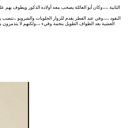
الثانية ،،،،وكان أبو العائلة يصحب معه أولاده الذكور ويطوف بهم 
النقود ،،،،وفي عيد الفطر يقدم للزوار الحلويات والشروبو ،،تنصب رب
العشية بعد الطواف الطويل بتخمة وقيء ،،،ولكنهم لا يتذمرون م