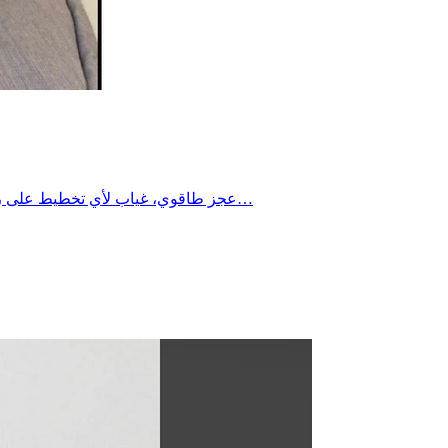
عجز طاقوي، غياب لأي تخطيط على رأس السلطة، تغوّل نقابي، فساد وبيروقراطية إدارية مدمرة وتدخل خارجي فجّ في مسألة الطاقة في تونس.من رأيي، هناك ثلاثة محاور يجب…