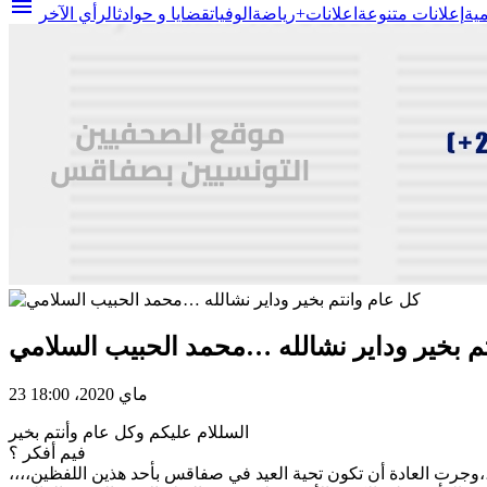
menu
مية
إعلانات متنوعة
اعلانات+
رياضة
الوفيات
قضايا و حوادث
الرأي الآخر
م بخير وداير نشالله …محمد الحبيب السلامي
23 ماي 2020، 18:00
السللام عليكم وكل عام وأنتم بخير
فيم أفكر ؟
،،،،تقبيل العيد جرت عادة زيارة المقابر قبل يوم العيد ويوم العيد وإن كان من المنهي عنه زيارة المقابر صباح العيد حتى لا يختلط الفرح بالحزن،،وجرت العادة أن تكون تحية العيد في صفاقس بأحد هذين اللفظين