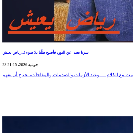
سرنا بعيدا عن النور، فأصبح ظلّنا بلا ضوء !...رياض يعيش
23 جويلية 2026، 21:15