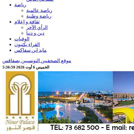
رياضة
رياضة عالمية
رياضة وطنية
ثقافة و إعلام
الرأي الآخر
دين و دنيا
الوفيات
القراء يكتبون
مايد إين سفاكس
موقع الصحفيين التونسيين بصفاقس
الخميس 6 أوت 2026 5:37:01