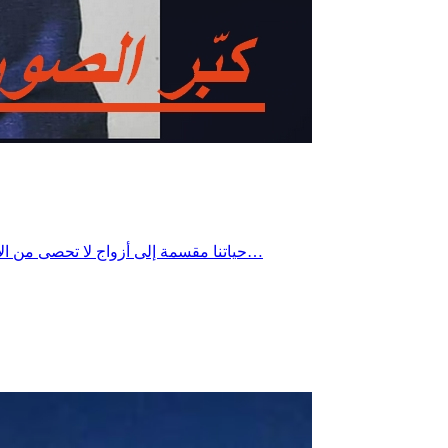
حياتنا مقسمة إلى أزواج لا تحصى من الأضداد.: الحركة مع السكون الطويل مع القصير الحرارة مع البرودة_الصمت مع الكلام … وعند الأزمات والصدمات والمفاجآت، نحتاج أن نفهم…