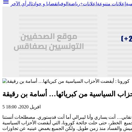
menu
مية
إعلانات متنوعة
اعلانات+
رياضة
الوفيات
قضايا و حوادث
الرأي الآخر
حزاب السياسية من كبريائها… أسامة بن رقيقة
5 افريل 2020، 18:00
ر نقابي… أنت يساري وأنا ليبرالي أما أنت فدستوري. مصطلحات أنستنا
الجميع الخطر، حتى حلت جائحة كورونا، التي أيقضت الأحزاب السياسية
لتهميش والفساد منذ زمن طويل. ولكن الجميع يغمض عينيه عن تجاوزات