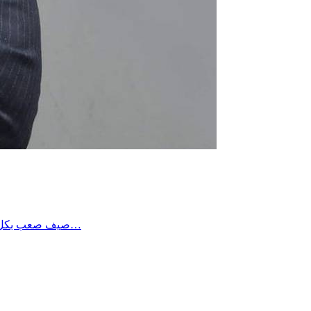
صيف صعب بكل المقاييس … عشته شخصيا بألم كبير و أتمنى ألا يتكرر …هناك اختيارات وطنية تعثرنا فيها…و اقول انه للأسف، بقيت لدينا من زمن بعيد في…