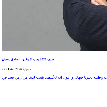
صيف 2026 يجب ألا يتكرر...الصادق شعبان
22 جويلية 2026، 21:44