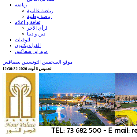
رياضة
رياضة عالمية
رياضة وطنية
ثقافة و إعلام
الرأي الآخر
دين و دنيا
الوفيات
القراء يكتبون
مايد إين سفاكس
موقع الصحفيين التونسيين بصفاقس
الخميس 6 أوت 2026 12:30:34