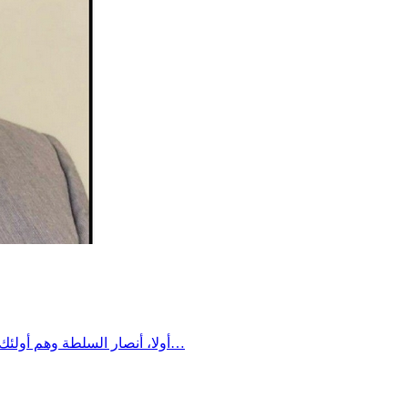
​أولا، أنصار السلطة وهم أولئك الذين يقفون دوما مع السلطة مهما كانت توجهاتها وخلفياتها. فتغير الرئيس أو سقوط النظام لا يغير في مواقفهم شيئا، نظرا لامتلاكهم سرعة…