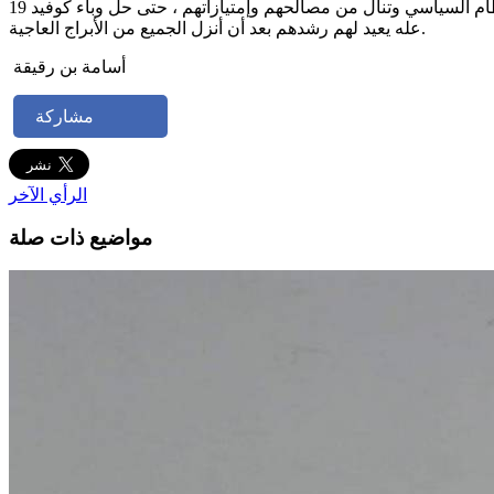
ظاهرة للعيان.لقد أوصلنا هؤلاء إلى أننا شعب يسير في الإتجاه المعاكس، لم يهتموا بمشاكل المواطن، ولكنهم يهتمون بالمخاطر التي تهدد النظام السياسي وتنال من مصالحهم وإمتيازاتهم ، حتى حل وباء كوفيد 19
عله يعيد لهم رشدهم بعد أن أنزل الجميع من الأبراج العاجية.
أسامة بن رقيقة
مشاركة
الرأي الآخر
مواضيع ذات صلة