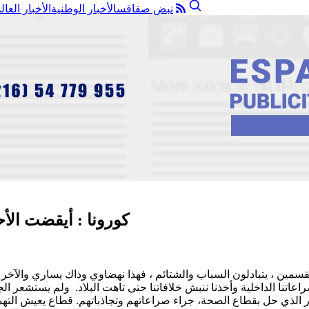
نبض صفاقس
الأخبار الوطنية
الأخبار العال
كورونا : أيقضت الأ
منقسمين ، يتبادلون السباب والشتائم ، فهذا نهضاوي وذاك يساري والآخ
اعاتنا الداخلية وأخذنا ننبش خلافاتنا حتى تاهت البلاد. ولم يستشعر 
دمار الذي حل بقطاع الصحة، جراء صراعاتهم وتجاذباتهم. قطاع يعيش ا