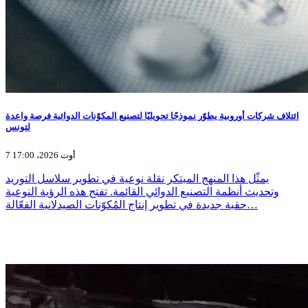
ائتلاف شركات أوروبية يطوّر نموذجًا تحويليًا لتصنيع المكوّنات الدوائية فرصة واعدة
لتونس
7 أوت 2026، 17:00
يمثّل هذا المنهج المبتكر نقلة نوعية في تطوير سلاسل التوريد
وتحديث أنظمة التصنيع الدوائي القائمة. تفتح هذه الرؤية النوعية
حقبة جديدة في تطوير إنتاج المُكوّنات الصيدلانية الفعّالة…