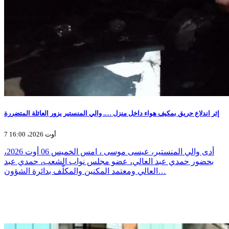
إثر اندلاع حريق بمكيف هواء داخل منزل …. والي المنستير يزور العائلة المتضررة
7 أوت 2026، 16:00
أدى والي المنستير، عيسى موسى ، امس الخميس 06 أوت 2026،
بحضور حمدي عبد العالي، عضو مجلس نواب الشعب، حمدي عبد
العالي ومعتمد المكنين والمكلّف بدائرة الشؤون…