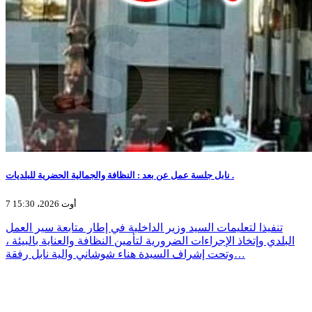
نابل جلسة عمل عن بعد : النظافة والجمالية الحضرية للبلديات .
7 أوت 2026، 15:30
تنفيذا لتعليمات السيد وزير الداخلية في إطار متابعة سير العمل
البلدي وإتخاذ الإجراءات الضرورية لتأمين النظافة والعناية بالبيئة ،
وتحت إشراف السيدة هناء شوشاني والية نابل رفقة…