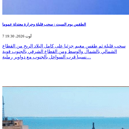
الطقس يوم السبت : سحب قليلة وحرارة معتدلة عموما
7 أوت 2026، 19:30
سحب قليلة ثم طقس مغيم جزئيا على كامل البلاد الريح من القطاع
الشمالي بالشمال والوسط ومن القطاع الشرقي بالجنوب قوية
نسبيا قرب السواحل بالجنوب مع دواوير رملية…