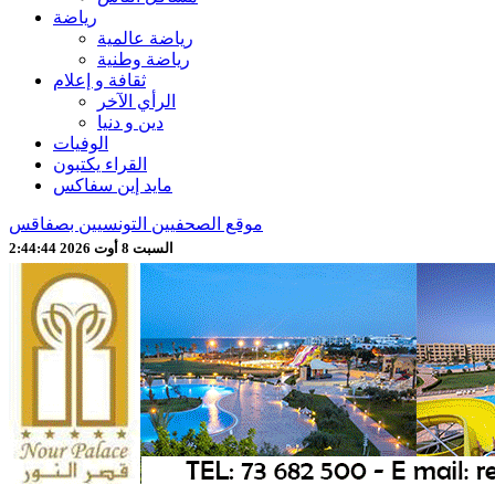
رياضة
رياضة عالمية
رياضة وطنية
ثقافة و إعلام
الرأي الآخر
دين و دنيا
الوفيات
القراء يكتبون
مايد إين سفاكس
موقع الصحفيين التونسيين بصفاقس
السبت 8 أوت 2026 2:44:46