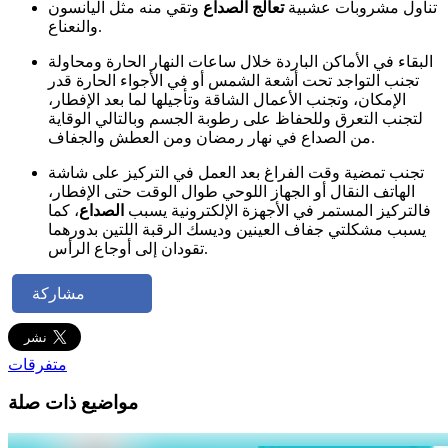
تناول مشروبات عشبية
تعالج الصداع
وتقي منه مثل اليانسون
والنعناع.
البقاء في الأماكن الباردة خلال ساعات النهار الحارة ومحاولة
تجنب التواجد تحت أشعة الشمس أو في الأجواء الحارة قدر
الإمكان، وتجنب الأعمال الشاقة وتأجيلها لما بعد الإفطار،
لتجنب التعرق وللحفاظ على رطوبة الجسم وبالتالي الوقاية
من الصداع في نهار رمضان ومن العطش والجفاف.
تجنب تمضية وقت الفراغ بعد العمل في التركيز على شاشة
الهاتف النقال أو الجهاز اللوحي طوال الوقت حتى الإفطار،
فالتركيز المستمر في الأجهزة الإلكترونية يسبب
الصداع
، كما
يسبب مشكلتي جفاف العينين وديسك الرقبة اللتين بدورهما
تقودان إلى أوجاع الرأس.
مشاركة
متفرقات
مواضيع ذات صلة