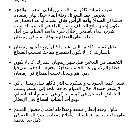
شرب كميات كافية من الماء بين أذاني المغرب والفجر
لتعويض فقد السوائل وقلة الماء خلال نهار رمضان.
فمشاكل
الصداع وآلام الرأس
خلال الصيام أو بعد الإفطار قد
تكون إحدى نتائج الجفاف ونقص الماء في الجسم. لذا يجب
شرب الماء باستمرار خلال فترة ما بعد الصيام، من أجل
والوقاية منه في رمضان.
التغلب على
الصداع
تقليل كمية الكافيين التي تشربها قبل أن يبدأ شهر رمضان
.
المبارك، كي لا يكون الانقطاع مفاجئاً فيسبب
الصداع
التخفيف من التدخين قبل شهر رمضان المبارك، كي لا يكون
انقطاع النيكوتين عن الجسم مفاجئاً. تخفيف التدخين تدريجياً
في رمضان.
من أهم وسائل
تجنب الصداع
تقليل كمية الحلويات والسكريات التي تأكلها قبل رمضان، كي
لا يشعر جسدك خلال الصيام بحاجة ملحة إلى السكر بسبب
الانخفاض المفاجئ في كمية السكر في الجسم أثناء الصيام،
قبل الإفطار.
وهو أحد
أسباب الصداع
تناول وجبة إفطار صحية ومتكاملة لضمان حصول الجسم
على ما يلزمه من فيتامينات وأملاح ومعادن، دون المبالغة في
الأكل حد التخمة.