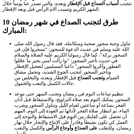
تتجنب
أسباب الصداع قبل الإفطار
وبعده، والتي تصدر عنا يومياً خلال
الشهر الكريم وتسبب آلام الرأس قبل وبعد الإفطار.
10 طرق لتجنب الصداع في شهر رمضان
المبارك:
تناول وجبة سحور صحية ومتكاملة، فقد قال رسول الله صلى
الله عليه وسلم في حديث الدعوة للسحور: “تسحروا فإن في
السحور بركة”، كما قال رسولنا الكريم عليه الصلاة والسلام
في حديث تأخير السحور: “ما زالت أمتي بخير ما عجّلوا
الفطور وأخّروا السحور” داعياً المسلمين لتعجيل الإفطار
وتأخير السحور لتجنب الجوع الشديد، وتحمل مشاق
الصيام
وتجنب الصداع
قبل الإفطار وبعده، والتخلص من
حالات الكسل والتعب والخمول.
تنظيم ساعات النوم في رمضان وتجنب السهر حتى موعد
السحور. يمكنك النوم بعد صلاة التراويح، والاستيقاظ قبل أذان
الفجر بساعة أو ساعتين لقيام الليل وتناول السحور وشرب
الماء، ثم انتظار صلاة الفجر لأدائها ثم العودة إلى النوم. المهم
أن تحصل على كفايتك من النوم قبل الاستيقاظ والتوجه إلى
العمل كي تكون نشيطاً وقادراً على الإنتاج والإنجاز خلال نهار
رمضان، وللتغلب
على الصداع وأوجاع الرأس
والكسل والتعب
والدوار.