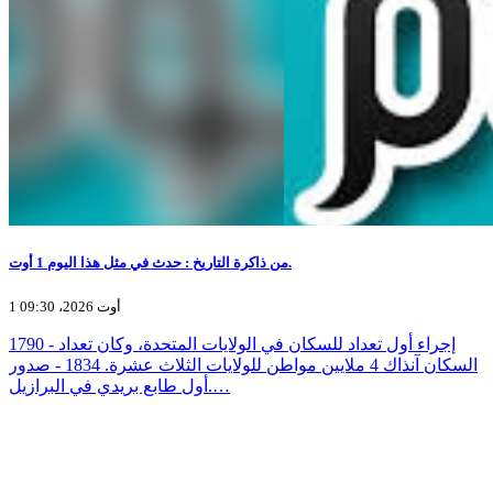
من ذاكرة التاريخ : حدث في مثل هذا اليوم 1 أوت.
1 أوت 2026، 09:30
1790 - إجراء أول تعداد للسكان في الولايات المتحدة، وكان تعداد
السكان آنذاك 4 ملايين مواطن للولايات الثلاث عشرة. 1834 - صدور
أول طابع بريدي في البرازيل.…