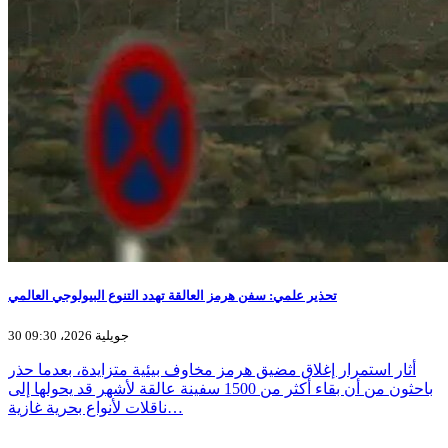
تحذير علمي: سفن هرمز العالقة تهدد التنوع البيولوجي العالمي
30 جويلية 2026، 09:30
أثار استمرار إغلاق مضيق هرمز مخاوف بيئية متزايدة، بعدما حذر
باحثون من أن بقاء أكثر من 1500 سفينة عالقة لأشهر قد يحولها إلى
ناقلات لأنواع بحرية غازية…