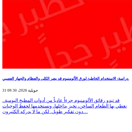
دراسة: الاستخدام الخاطئ لورق الألومنيوم قد يضر الكلى والعظام والجهاز العصبي.
31 جويلية 2026، 09:30
قد تبدو رقائق الألومنيوم جزءاً عادياً من أدوات المطبخ اليومية..
نغطي بها الطعام الساخن، نخبز بداخلها، ونستخدمها لحفظ الوجبات
دون تفكير طويل. لكن ما لا يدركه الكثيرون…