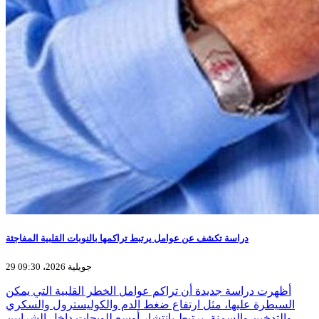
دراسة تكشف عن عوامل يرتبط تراكمها بالنوبات القلبية المفاجئة
29 جويلية 2026، 09:30
أظهرت دراسة جديدة أن تراكم عوامل الخطر القلبية التي يمكن
السيطرة عليها، مثل ارتفاع ضغط الدم والكوليسترول والسكري
والتدخين والسمنة، يرتبط بانتشار أوسع للويحات داخل الشرايين