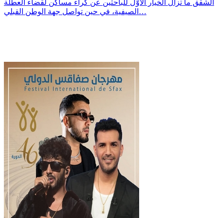
الشّقق ما تزال الخيار الأوّل للباحثين عن كراء مساكن لقضاء العطلة
الصيفية، في حين تواصل جهة الوطن القبلي…