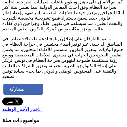
كما تم الاتفاق على تأهيل وتطوير قاعات العمليات الجراحية الخاصة
بجراحة العظام وفق أحدث المعايير الدولية، مما يضمن بيئة أكثر
أمانًا للجراحين ويعزز جودة العلاجات المقدمة للمرضى، وإعداد إطار
قانوني جديد يسمح باستيراد قطع تشريحية مخصصة للتدريب
والبحث الطبي، مما سيساهم في تكوين أطباء وجراحين ذوي كفاءة
عالية، ويعزز مكانة تونس كمركز للتكوين الطبي المتقدم.
واتفق الطرفان على إطلاق برنامج لدعم طب الاختصاص في
المناطق الداخلية، عبر توفير أطباء مختصين في جراحة العظام في
جميع الولايات، وتعزيز التكوين المستمر للأطباء المحليين، بما يضمن
تقليص الفجوة بين الجهات في مستوى العلاجات المتخصصة ووضع
رؤية مستقبلية طموحة للنهوض بجراحة العظام في تونس، ترتكز
على إدماج التكنولوجيا الطبية الحديثة، وتعزيز الشراكات العلمية
والتقنية على المستويين الوطني والدولي، بما يخدم سيادة تونس
الصحية.
مشاركة
الأخبار
الأخبار الوطنية
مواضيع ذات صلة