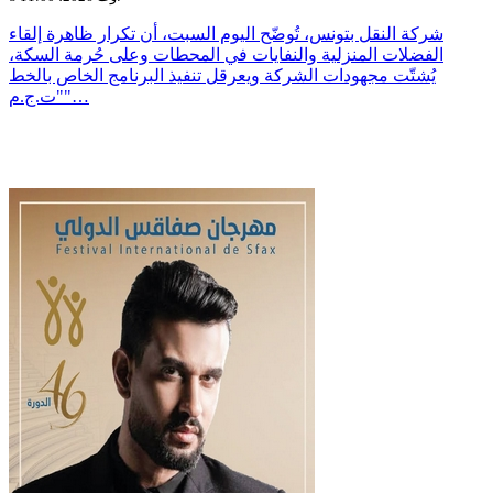
شركة النقل بتونس، تُوضّح اليوم السبت، أن تكرار ظاهرة إلقاء
الفضلات المنزلية والنفايات في المحطات وعلى حُرمة السكة،
يُشتّت مجهودات الشركة ويعرقل تنفيذ البرنامج الخاص بالخط
"ت.ج.م"…