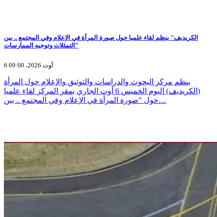
الكريديف" ينظم لقاء علميا حول صورة المرأة في الإعلام وفي المجتمع .. بين
التمثلات وتوجيه الممارسات"
6 أوت 2026، 09:00
ينظم مركز البحوث والدراسات والتوثيق والإعلام حول المرأة
(الكريديف) اليوم الخميس 6 أوت الجاري بمقر المركز لقاء علميا
حول "صورة المرأة في الإعلام وفي المجتمع .. بين…