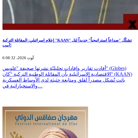
إعلام إسرائيلي: المقاتلة التركية "KAAN" تشكّل "صداعاً استراتيجياً" جديداً لتل
أبيب!
6 أوت 2026، 08:32
أفادت تقارير وإفادات تحليليّة نشرتها صحيفة "غلوبس" (Globes)
الاقتصادية الإسرائيلية بأن المقاتلة الوطنية التركية "كان" (KAAN)
باتت تُشكل مصدراً لقلق ومتابعة حثيثة لدى الأوساط العسكرية
والاستخباراتية في…