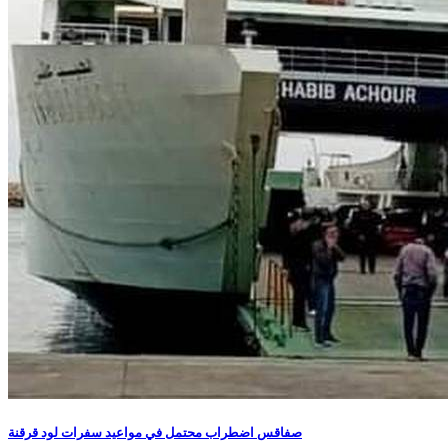
صفاقس اضطراب محتمل في مواعيد سفرات لود قرقنة