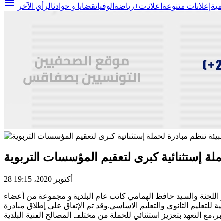
menu
مية
إعلانات متنوعة
اعلانات+
رياضة
الوفيات
قضايا و حوادث
الرأي الآخر
حملة إستثنائية كبرى لتعقيم المؤسسات التربوية
28 أكتوبر 2020، 19:15
يد غازي المسدي مقرر اللجنة والسيد حافظ الهمامي كاتب عام البلدية و مجموعة من أعضاء
الادارات الجهوية للتعليم صفاقس 1 وصفاقس 2 و ممثلين عن الفروع الجامعية للتعليم الثانوي والتعليم الاساسي.وقد تم الإتفاق على إطلاق مبادرة