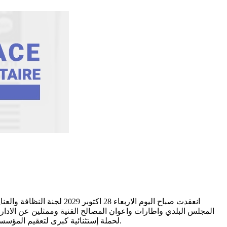
انعقدت صباح اليوم الاربع
لحملة إستثنائية كبرى لتعقيم المؤسسات التربوية بكامل تراب البلدية،خلال العطلة المدرسية بداية شهر نوفمبر،مع التعهد بتعزيز استثنائي للحملة من مختلف المصالح الفنية البلدية.