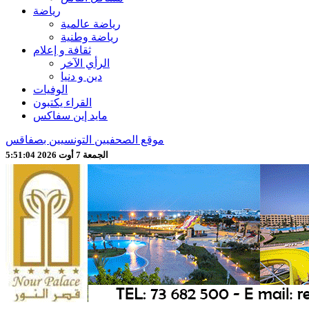
رياضة
رياضة عالمية
رياضة وطنية
ثقافة و إعلام
الرأي الآخر
دين و دنيا
الوفيات
القراء يكتبون
مايد إين سفاكس
موقع الصحفيين التونسيين بصفاقس
الجمعة 7 أوت 2026 5:51:06