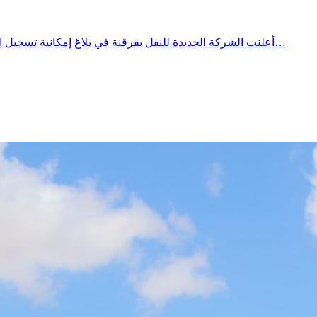
أعلنت الشركة الجديدة للنقل بقرقنة في بلاغ إمكانية تسجيل اضطراب في مواعيد السفرات المبرمجة ليوم الاثنين 27جويلية ،2026 وذلك تبعًا للظروف والتقلبات الجويةوأكدت الشركة أنها سُتعلم حرفاءها…