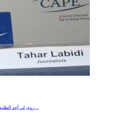
✍️ روى لي أحد الطلبة، القادمين من إحدى الدول الشقيقة والصديقة والعتيقة والرقيقة والصفيقة، والذي جاء يواصل دراسته العليا في « باريس » قال لي: ✍️ يا…