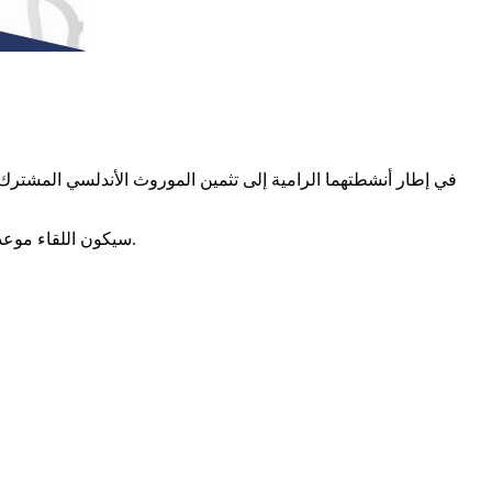
في إطار أنشطتهما الرامية إلى تثمين الموروث الأندلسي المشترك ب
سيكون اللقاء موعدا لكل محبّي الرواية التاريخية وعشاق الكاتب لإبحار جماعي في تفاصيل ذاكرة مشتركة عبر ثنايا الحقيقة التاريخية في امتزاجها بخيال الكاتب.