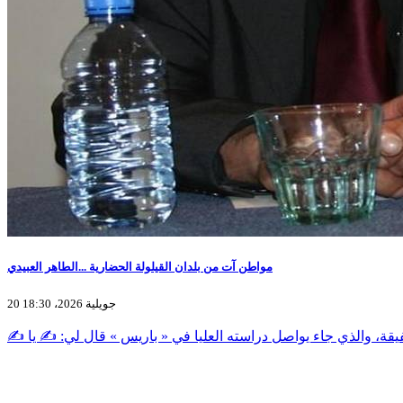
مواطن آت من بلدان القيلولة الحضارية ...الطاهر العبيدي
20 جويلية 2026، 18:30