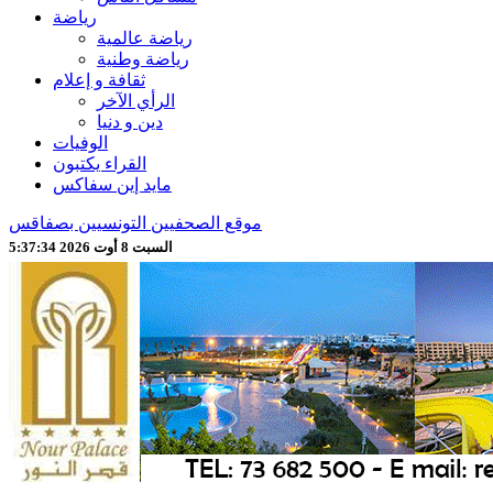
رياضة
رياضة عالمية
رياضة وطنية
ثقافة و إعلام
الرأي الآخر
دين و دنيا
الوفيات
القراء يكتبون
مايد إين سفاكس
موقع الصحفيين التونسيين بصفاقس
السبت 8 أوت 2026 5:37:36