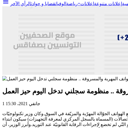
menu
مية
إعلانات متنوعة
اعلانات+
رياضة
الوفيات
قضايا و حوادث
الرأي الآخر
وقة .. منظومة سجلني تدخل اليوم حيز العمل
1 جانفي 2021، 15:30
وم الجمعة غرة جانفي 2021، حيز العمل، قصد التصدّي لظاهرة بيع الهواتف الجوّالة المهرّبة والمزيّفة في السوق.وكان وزير تكنولوجيّات
لاتصالات (المسماة بالسجل المركزي لمعرفة التجهيزات) سيكون ابتداء
 أو التّي لم تخضع لإجراءات الرقابة القانونيّة عند التوريد.وأبرز الوزير، أن