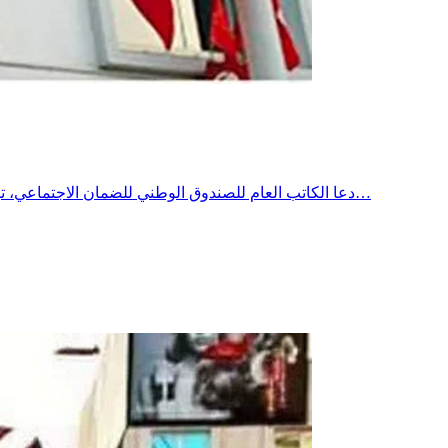
دعا الكاتب العام للصندوق الوطني للضمان الاجتماعي، توفيق كاترو، إلى اعتماد صيغ تمويل جديدة لفائدة الصناديق الاجتماعية، مؤكداً أن ذلك أصبح ضرورة لضمان استدامة المنظومة ومواصلة تقديم…