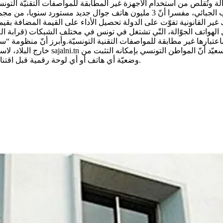
 باعتبارها غير مطابقة للمواصفات التقنية التونسيّة.وأبرز أنّ منظوم
خارج البلاد، لاستعماله في تونس، بادخ
وضعيّة أي هاتف أو أي لوحة رقمية قبل اقتنائها من خلال ادخال الرمز *199# ووضع كافّة البيانات المتعلقة بالهاتف.