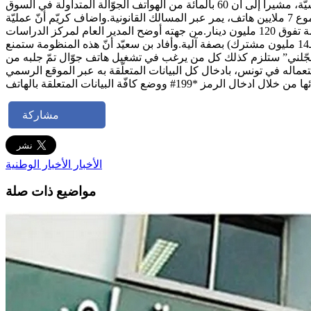
“سجّلني” ستُمكّن من الحدّ من ظاهرة تهريب وتقليد الأجهزة الجوّالة وتُقلص من استخدام الأجهزة غير المطابقة للمواصفات التقنيّة التونسيّة، مشيرا إلى أن 60 بالمائة من الهواتف الجوّالة المتداولة في السوق
متأتيّة من السوق الموازية.كما أشار إلى أهميّتها في التصدّي للتهرّب الجبائي، مفسرا أنّ 3 مليون هاتف جوال جديد مستورد سنويا، من مجموع 7 ملايين هاتف، يمر عبر المسالك القانونية.واضاف كريّم أنّ عمليّة
إدخال الهواتف الجوّالة الأخرى (نحو 4 مليون دينار) عبر المسالك غير القانونية تفوّت على الدولة تحصيل الأداء على القيمة المضافة بقيمة تفوق 120 مليون دينار.من جهته أوضح المدير العام لمركز الدراسات
والبحوث للاتصالات، نوفل بن سعيد، أنّ هذه المنظومة ستسجّل الهواتف الجوّالة، التّي تشتغل في تونس في مختلف الشبكات (قرابة الـ14 مليون مشترك) بصفة آلية.وأفاد بن سعيّد أنّ هذه المنظومة ستمنع
ة “سجّلني” ستلزم كذلك كل من يرغب في تشغيل هاتف جوّال تمّ جلبه من
ال كل البيانات المتعلّقة به عبر الموقع الرسمي sajalni.tn للتثبت من مدى صحّتها وبالتّالي التمكّن من استعماله.وأضاف بن سعيّد أنّ المواطن التونسي بإمكانه التثبت من
مشاركة
الأخبار
الأخبار الوطنية
مواضيع ذات صلة