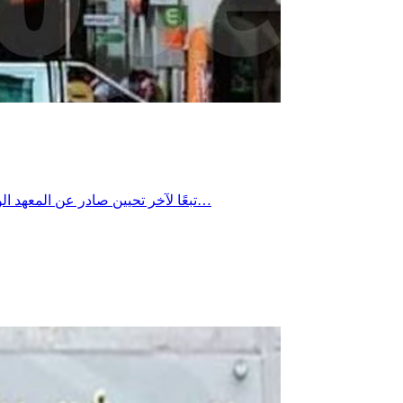
تبعًا لآخر تحيين صادر عن المعهد الوطني للرصد الجوي صباح اليوم الثلاثاء 21 جويلية 2026، تشهد ولاية نابل ارتفاع في درجات الحرارة مصحوبًا برياح الشهيلي،وقد وُضعت الولاية…