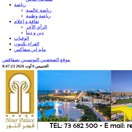
رياضة
رياضة عالمية
رياضة وطنية
ثقافة و إعلام
الرأي الآخر
دين و دنيا
الوفيات
القراء يكتبون
مايد إين سفاكس
موقع الصحفيين التونسيين بصفاقس
الخميس 6 أوت 2026 8:47:25