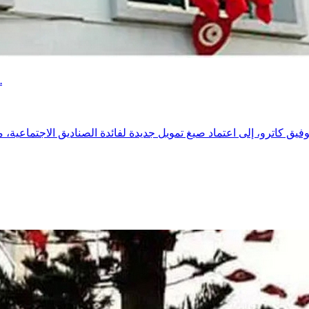
دعوات إلى صيغ تمويل جديدة ورقمنة الخدمات لضمان استدامة الصناديق الاجتماعية.