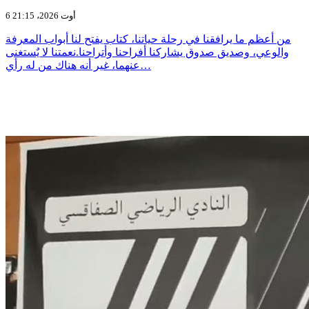
6 أوت 2026، 21:15
من أعظم ما يرافقنا في رحلة حياتنا، كتاب يفتح لنا أبواب المعرفة
والوعي، وصديق صدوق يشاركنا أفراحنا وأتراحنا.نعمتنا لا يٌستغنى
عنهما، غير أنه هناك من له رأي…