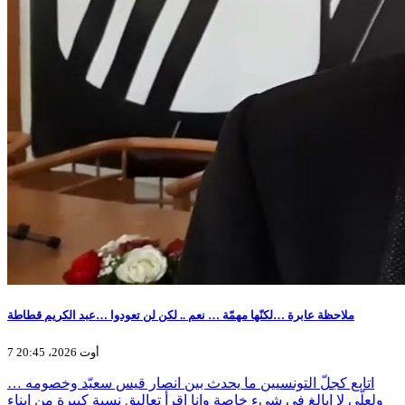
ملاحظة عابرة …لكنّها مهمّة … نعم .. لكن لن تعودوا …عبد الكريم قطاطة
7 أوت 2026، 20:45
اتابع كجلّ التونسيين ما يحدث بين انصار قيس سعيّد وخصومه …
ولعلّي لا ابالغ في شيء خاصة وانا اقرأ تعاليق نسبة كبيرة من ابناء