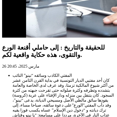
للحقيقة والتاريخ : إلى حاملي أقنعة الورع
والتقوى، هذه حكاية واقعية لكم.
26 مارس 2025، 20:45
المفتي الكاذب وسائقه “نينو” التائب
كان أحد مفتيي الديار التونسية في بداية القرن الثامن عشر
من أكثر شيوخ المالكية تزمتا، وقد عرف لدى الخاصة والعامة
بتشدده وتطرفه وكثرة صلواته حتى تقرحت جبهته من كثرة
السجود. كان يتنقل بين منزله ودار الإفتاء على عربة (كروسة)
يقودها سائق مالطي الأصل ومسيحي الديانة، يدعى “نينو”،
وقد دأب المفتي”الورع”على دعوة سائقه، صباحا مساء، إلى
ترك ديانته و “دخول دين الإسلام” عساه يكسب فوزا يقيه
عذاب النار في الآخرة، مرددا على مسامعة: “يا نينو وقتاش