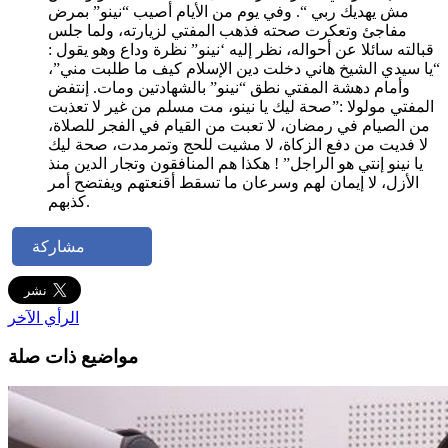
مش يهديك ربي “. وفي يوم من الأيام أصيب “نينو” بمرض
مفاجئ وتعكرت صحته فذهب المفتي لزيارته، ولما جلس
قبالته سائلا عن أحواله، نظر إليه ‘نينو” نظرة وداع وهو يقول :
“يا سيدي الشيخ هاني دخلت دين الإسلام كيف ما طلبت مني”،
وأمام دهشة المفتي نطق “نينو” بالشهادتين ومات. إنتفض
المفتي مولولا :”صحة ليك يا نينو، مت مسلم من غير لا تعذبت
من الصيام في رمضان، لا تعبت من القيام في الفجر للصلاة،
لا فديت من دفع الزكاة، لا مشيت للحج وتمرمدت، صحة ليك
يا نينو إنتي هو الراجل” ! هكذا هم المنافقون وتجار الدين منذ
الأزل، لا إيمان لهم وسرعان ما تسقط أقنعتهم ويفتضح أمر
كذبهم.
مشاركة
الرأي الآخر
مواضيع ذات صلة