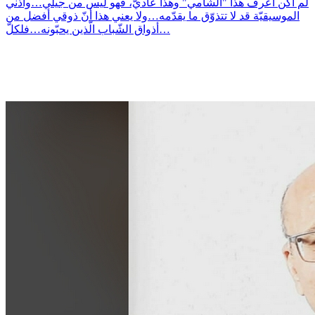
لم أكن أعرف هذا "الشّامي" وهذا عاديّ، فهو ليس من جيلي…وأذني
الموسيقيّة قد لا تتذوّق ما يقدّمه…ولا يعني هذا أنّ ذوقي أفضل من
أذواق الشّباب الّذين يحبّونه…فلكلّ…