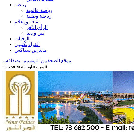
رياضة
رياضة عالمية
رياضة وطنية
ثقافة و إعلام
الرأي الآخر
دين و دنيا
الوفيات
القراء يكتبون
مايد إين سفاكس
موقع الصحفيين التونسيين بصفاقس
السبت 8 أوت 2026 5:36:01