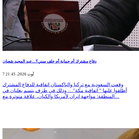
دفاع مشترك أم حماية أم حلف سني؟....عبد المجيد شعبان
7 أوت 2026، 21:45
وقعت السعودية مع تركيا والباكستان اتفاقية للدفاع المشترك
أطلقوا عليها " اتفاقية مكة"… وذلك في ظرف يتسم بغليان في
المنطقة: مواجهة إيران لأمريكا والكيان، علاقة متوترة مع…