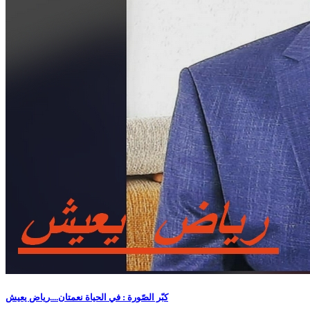
كبّر الصّورة : في الحياة نعمتان....رياض يعيش