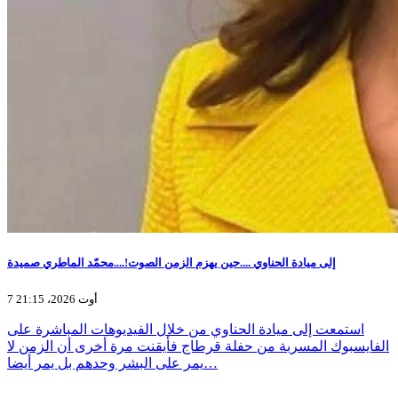
إلى ميادة الحناوي ....حين يهزم الزمن الصوت!....محمّد الماطري صميدة
7 أوت 2026، 21:15
استمعت إلى ميادة الحناوي من خلال الفيديوهات المباشرة على
الفايسبوك المسربة من حفلة قرطاج فأيقنت مرة أخرى أن الزمن لا
يمر على البشر وحدهم بل يمر أيضا…