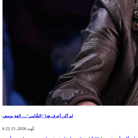
لم أكن أعرف هذا "الشّامي"..... الفة يوسف
6 أوت 2026، 22:15