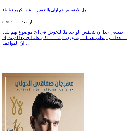
اهل الاختصاص هم اولى بالتفسير … عبد الكريم قطاطة
6 أوت 2026، 20:45
طبيعي جدا ان يتحمّس الواحد منّا للخوض في ايّ موضوع يهم بلده
… هذا دليل على اهتمامه بشؤون البلد …. لكن علينا جميعا ان ندرك
انّ المواقف…