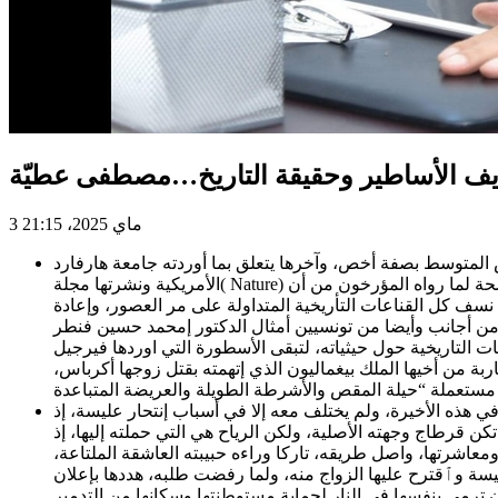
 زيف الأساطير وحقيقة التاريخ…مصطفى عطيّة
3 ماي 2025، 21:15
 البشرية ومنطقة البحر الأبيض المتوسط بصفة أخص، وآخرها يتعلق بما أوردته جامعة هارفارد
الأمريكية ونشرتها مجلة( Nature) الأكاديمية المختصة، بعد بحوث جينية وأنتروبولوجية مختلفة إمتدت طيلة سنوات عديدة ومفادها ان قرطاج أسسها التونسيون الأصليون ولا صحة لما رواه المؤرخون من أن
سف كل القناعات التأريخية المتداولة على مر العصور، وإعادة
الدكتور إمحمد حسين فنطر Mhamed Fantar والحبيب بن يونس Habib Ben Younes ونبيل قلالة Nabil Kallala
حيثياته، لتبقى الأسطورة التي اوردها فيرجيل Virgile، بعد ما يقرب من
بة من أخيها الملك بيغماليون الذي إتهمته بقتل زوجها أكرباس،
ي هذه الأخيرة، ولم يختلف معه إلا في أسباب إنتحار عليسة، إذ
قرطاج وجهته الأصلية، ولكن الرياح هي التي حملته إليها، إذ
معاشرتها، واصل طريقه، تاركا وراءه حبيبته العاشقة الملتاعة،
سة وٱقترح عليها الزواج منه، ولما رفضت طلبه، هددها بإعلان