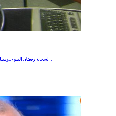
السخانة وقصّان الضوء ..وقصان الماء .. خلّات الواحد خلوقو في خشمو ..وهاكة ولد العبدلّي يعمل هكّة ويهبّط فيديو يعلن فيه عن ترشحو لرئاسة تونس ..لهالدرجة تونس كبّ…