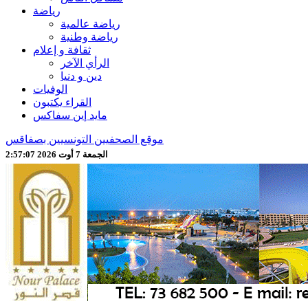
رياضة
رياضة عالمية
رياضة وطنية
ثقافة و إعلام
الرأي الآخر
دين و دنيا
الوفيات
القراء يكتبون
مايد إين سفاكس
موقع الصحفيين التونسيين بصفاقس
الجمعة 7 أوت 2026 2:57:09