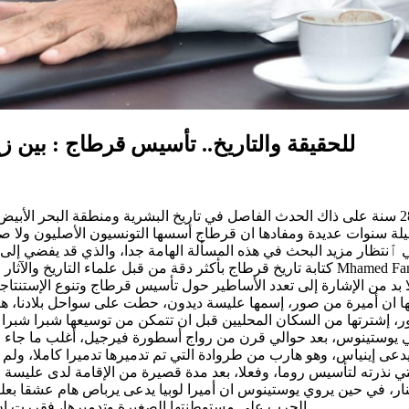
للحقيقة والتاريخ.. تأسيس قرطاج : بين
مازالت وقائع تأسيس قرطاج تثير التساؤلات، بالرغم من مرور 2838 سنة على ذاك الحدث الفاصل في تاريخ
ٱنتظار مزيد البحث في هذه المسألة الهامة جدا، والذي قد يفضي إلى ن
كتابة تاريخ قرطاج بأكثر دقة من قبل علماء التاريخ والآثار من أجانب وأيضا من تونسيين أمثال 
الإشارة إلى تعدد الأساطير حول تأسيس قرطاج وتنوع الإستنتاجات التاريخية حول 
يها ان أميرة من صور، إسمها عليسة ديدون، حطت على سواحل بلادنا، هار
وماني يوستينوس، بعد حوالي قرن من رواج أسطورة فيرجيل، أغلب ما جاء ف
ينياس، وهو هارب من طروادة التي تم تدميرها تدميرا كاملا، ولم تكن 
التي نذرته لتأسيس روما، وفعلا، بعد مدة قصيرة من الإقامة لدى عليسة و
ر، في حين يروي يوستينوس ان أميرا لوبيا يدعى يرباص هام عشقا بعلي
الحرب على مستوطنتها الصغيرة وتدميرها، فقررت ان ترمي بنفسها في النار لحماية مستوطنتها وسكانها من التدمير.