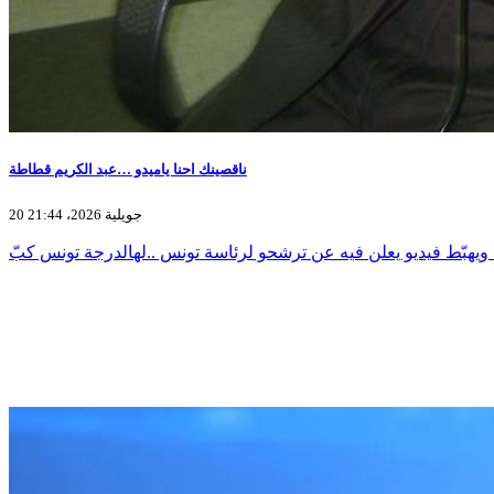
ناقصينك احنا ياميدو …عبد الكريم قطاطة
20 جويلية 2026، 21:44