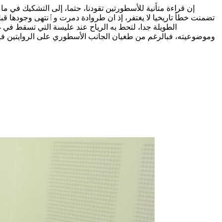
إن قراءة متأنية للأسطورتين تقودنا، حتما، إلى التشكيك في ما
تضمنت خطأ تاريخيا لا يغتفر، إذ ان طروادة دمرت وٱنتهى وجودها 
الطويلة جدا، لتحط به الرياح عند عليسة التي تسقط في غر
وموضوعيته، فبالرغم من طغيان الجانب الأسطوري على الروايتين فإن ا