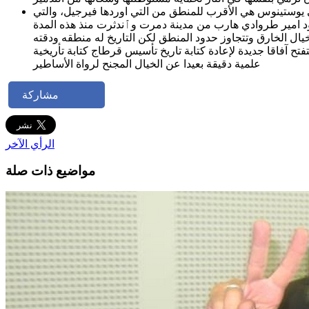
اني يوستينوس هي الأقرب للمنطق من التي اوردها فيرجيل، والتي
د امير طروادي هارب من مدينة دمرت وٱندثرت منذ هذه المدة
لخيال الخارق وتتجاوز حدود المنطق لكن التاريخ له منطقه ودقته
 آفاقا جديدة لإعادة كتابة تاريخ تأسيس قرطاج كتابة تأريخية
علمية دقيقة بعيدا عن الخيال المجنح لرواة الأساطير
مشاركة
الرأي الآخر
مواضيع ذات صلة