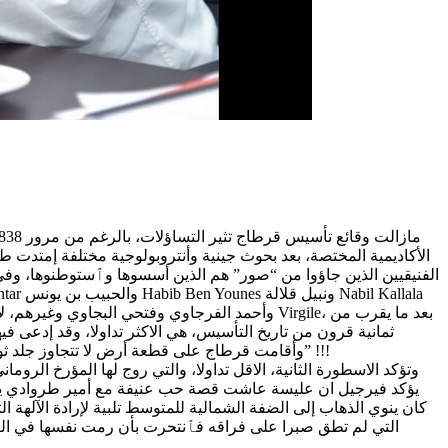
الفنيقيين الذين جاؤوا من “صور” هم الذين أسسوها وٱستوطنوها، وفي 
وأحمد الفرجاوي وفتحي البجاوي وغيرهم، لا بد من 
ثمانية قرون من تاريخ التأسيس، هي الاكثر تداولا، وقد إدعى ف
وأقامت قرطاج على قطعة أرض لا تتجاوز جلد ثور، إشترتها من السكان المحليين قبل ان تتمكن من توسيعها شبرا شبرا مستعملة “حيلة المقص والأشرطة الطويلة والعريضة المتباعدة” !!!
وتؤكد الاسطورة الثانية، الاقل تداولا، والتي روج لها المؤرخ الر
يؤكد فيرجيل ان عليسة عاشت قصة حب عنيفة مع أمير طروادي يدعى إ
كان ينوي الذهاب إلى الضفة الشمالية للمتوسط تلبية لإرادة الآلهة 
التي لم تطق صبرا على فراقه فٱنتحرت بأن رمت نفسها في النا