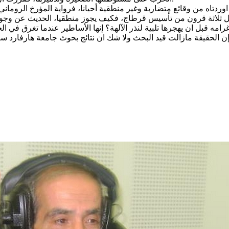
 اوردتاه من وقائع متضاربة وغير منطقية أحيانا، فرواية المؤرخ الروم
قبل ثلاثة قرون من تأسيس قرطاج، فكيف يجوز منطقيا، الحديث عن وجو
امه قبل ان يهجرها تلبية لنذر الآلهة؟ إنها الأساطير عندما تغرق في ا
لحقيقة مازالت قيد البحث ولا شك ان نتائج بحوث جامعة هارفارد ستفتح