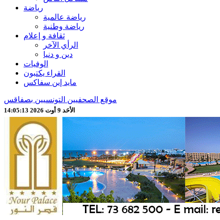
رياضة
رياضة عالمية
رياضة وطنية
ثقافة و إعلام
الرأي الآخر
دين و دنيا
الوفيات
القراء يكتبون
مايد إين سفاكس
موقع الصحفيين التونسيين بصفاقس
الأحَد 9 أوت 2026 14:05:15