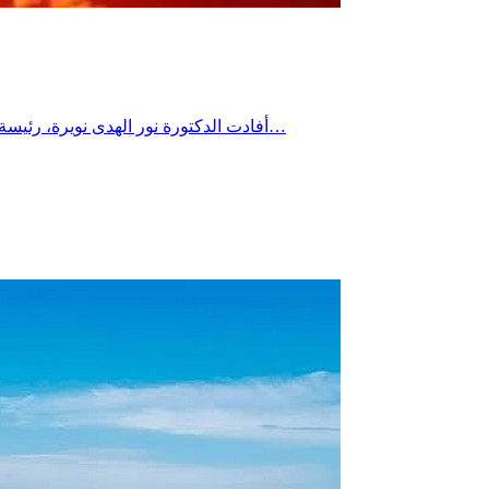
أفادت الدكتورة نور الهدى نويرة، رئيسة قسم الاستعجالي بمستشفى المنجي سليم بالمرسى، بأن القسم سجل خلال نهاية الأسبوع الفارط 5 حالات إجهاد حراري، من بينها حالة وفاة…