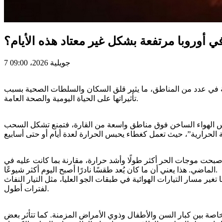
 أوروبا مرتفعة بشكل غير معتاد هذه الأيام؟
7 جويلية 2026، 09:00
ية في عدد من المناطق، ما يثير قلق السكان والسلطات الصحية بسبب
تأثيراتها على الحياة اليومية والصحة العامة.
 حبس الهواء الساخن فوق مناطق واسعة من القارة، فتمنع تشكل السحب
أصبحت موجات الحر أكثر طولًا وأشد حرارة، مقارنة بما كانت عليه في
الماضي. هذا يعني أن ما كان يُعد طقسًا نادرًا أصبح اليوم أكثر شيوعًا.
 في طبقات الجو العليا، مثل التيار النفاث (Jet Stream)، الذي قد يبطئ أو يلتوي أحيانًا، مما يسمح بتمركز كتل هوائية حارة فوق مناطق معينة من أوروبا
لفترات أطول.
 خاصة بين كبار السن والأطفال وذوي الأمراض المزمنة. كما تتأثر بعض