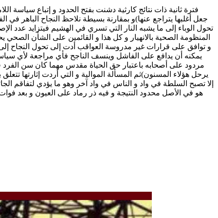
جعل أغلبها يتراجع عنها)و بمقارنة بسيطة نلاحظ النجاح الباهر في ا
تحول الوباء إلى ما يشبه النار التي تسري في الهشيم فيتزايد عدد الإ
المنظومة الصحية بالانهيار و كل هذا و القائمين على الشأن الصحي يح
و توافق على قرارات غير مدروسة العواقب أدت إلى تحول النجاح إلى فش
يمكنه أن يدافع على الفاشل وينسف الناجح فأي مراجعة لأي سياس
مردود على أصحابه باعتبار حق الحياة مقدس مهما كان سن الفرد فلي
يرحل هؤلاء المسنون)ثم المسألة الموالية و التي أردت إثارتها تت
إلا تصبح السلطة في واد و الناس في واد آخر وهو ما يؤدي لتفاقم الجائ
هو في الأصل محدود النتيجة و فيه ذر رماد على العيون و بعد فوا