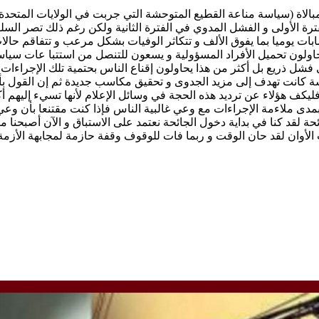
لفترة الأولى و الفشل المدوي في الفترة الثانية ولكن رغم ذلك تصر الس
صابات يوميا بما يفوق الألف و تتكاثر الوفيات بشكل مرعب و تتفاقم حال
اولون تحميل الأفراد المسؤولية و يسعون للتنصل من استتبا عات سياساته
ل ذريع بل أكثر من هذا يحاولون إقناع الناس بحتمية تلك الإجراءات ال
ة كانت تهدف إلى مزيد الجدوى و تحقيق مكاسب جديدة ثم إن القول بأ
كف هؤلاء عن ترديد هذه الحجة في وسائل الإعلام لأنها تسيء إليهم أكث
علق بمدى ملاءمة الإجراءات مع وعي غالبية الناس فإذا كنت مقتنعا بأ
حة لقد كنا في بداية دخول الجائحة نعتمد على الاستباق و الآن أصبحنا 
ت الأوان لقد حان الوقت و ربما فات للوقوف وقفة حازمة لمجابهة الأز