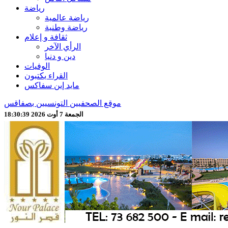
رياضة
رياضة عالمية
رياضة وطنية
ثقافة و إعلام
الرأي الآخر
دين و دنيا
الوفيات
القراء يكتبون
مايد إين سفاكس
موقع الصحفيين التونسيين بصفاقس
الجمعة 7 أوت 2026 18:30:41