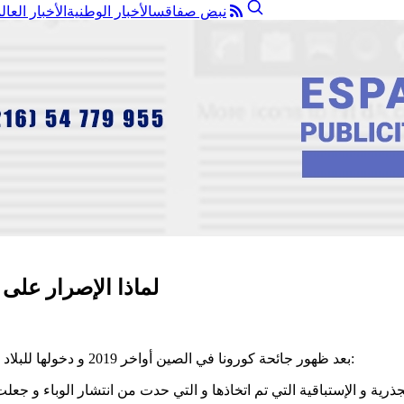
نبض صفاقس
الأخبار الوطنية
الأخبار العال
لماذا الإصرار عل
بعد ظهور جائحة كورونا في الصين أواخر 2019 و دخولها للبلاد التونسية في مارس 2020 سلكنا سياسة لمجابهة الوباء تنقسم لفترتين:
ذرية و الإستباقية التي تم اتخاذها و التي حدت من انتشار الوباء و جعل