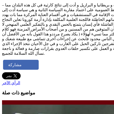
– فترة ثانية ذات نتائج كارثية دشنت بفتح الحدود و إتباع سياسة اللامبالاة (سياسة مناعة القطيع المتوحشة التي جربت في الولايات المتحدة و بريطانيا و البرازيل و أدت إلى نتائج كارثية في كل هذه البلدان مما
لط العمومية على اعتماد مقاربة السياسة الثانية و هي سياسة أدت إلى
ات الإقامة في المستشفيات و في أقسام العناية المركزة مما بات يهدد
م الخاطئة فاللجنة العلمية المكلفة بإدارة أزمة كورونا تعاين النجاح
فاشلة فأي إنسان يتمتع بالحس النقدي و بالتفكير العلمي المنهجي لا
ن المتوفين هم من المسنين و من أصحاب الأمراض المزمنة فهو كلام
ر مما تسيء لهؤلاء ( يكاد يصرح مرددو هذا القول بأنه من الأفضل أن
ن وعي الناس محدود فابحث عن إجراءات أخرى تتماشى مع طبيعة شعبك و
متفرجين تاركين الحبل على الغارب و في جل الأحيان نتخذ الإجراء الذي
مة و العمل على تكسير حلقات العدوى بقرارات صارمة و فعالة و ناجعة
نسأل الله السلامة للجميع.
مشاركة
الرأي الآخر
مواضيع ذات صلة