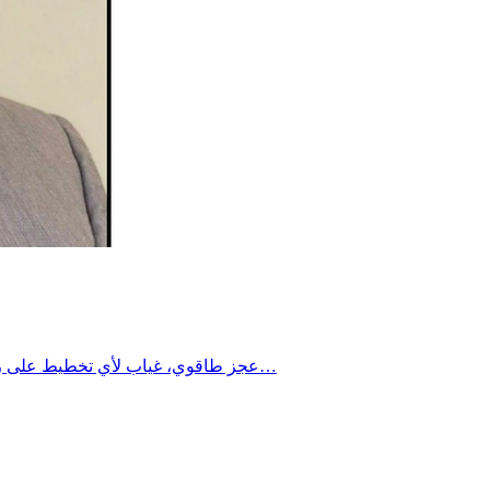
عجز طاقوي، غياب لأي تخطيط على رأس السلطة، تغوّل نقابي، فساد وبيروقراطية إدارية مدمرة وتدخل خارجي فجّ في مسألة الطاقة في تونس.من رأيي، هناك ثلاثة محاور يجب…