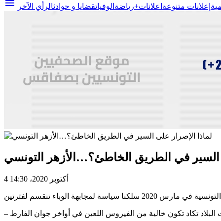
menu
مية
إعلانات متنوعة
اعلانات+
رياضة
الوفيات
قضايا و حوادث
الرأي الآخر
ى السير في الطريق الخاطئ؟…الأزهر التونسي
4 أكتوبر 2020، 14:30
ت البلاد تكاد تكون خالية من الفيروس اللعين في أواخر جوان الفارط