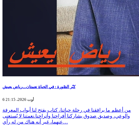
كبّر الصّورة : في الحياة نعمتان....رياض يعيش
6 أوت 2026، 21:15
من أعظم ما يرافقنا في رحلة حياتنا، كتاب يفتح لنا أبواب المعرفة
والوعي، وصديق صدوق يشاركنا أفراحنا وأتراحنا.نعمتنا لا يٌستغنى
عنهما، غير أنه هناك من له رأي…