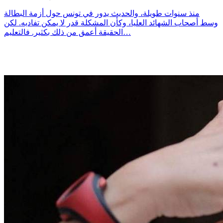
منذ سنوات طويلة، والحديث يدور في تونس حول أزمة البطالة
وسط أصحاب الشهائد العليا، وكأن المشكلة قدر لا يمكن تفاديه. لكن
الحقيقة أعمق من ذلك بكثير. فالتعليم…