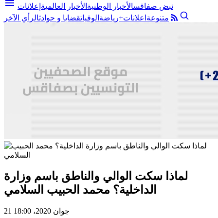
menu
نبض صفاقس
الأخبار الوطنية
الأخبار العالمية
إعلانات
متنوعة
اعلانات+
رياضة
الوفيات
قضايا و حوادث
الرأي الآخر
لماذا سكت الوالي والناطق باسم وزارة
الداخلية؟ محمد الحبيب السلامي
21 جوان 2020، 18:00