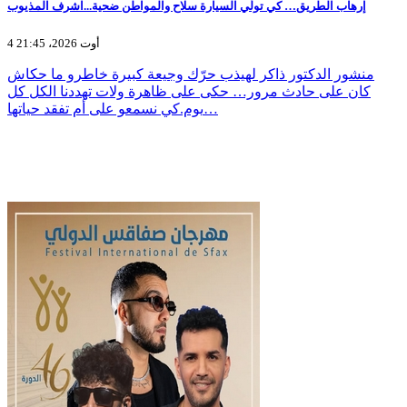
إرهاب الطريق… كي تولّي السيارة سلاح والمواطن ضحية...اشرف المذيوب
4 أوت 2026، 21:45
منشور الدكتور ذاكر لهيذب حرّك وجيعة كبيرة خاطرو ما حكاش
كان على حادث مرور… حكى على ظاهرة ولات تهددنا الكل كل
يوم.كي نسمعو على أم تفقد حياتها…