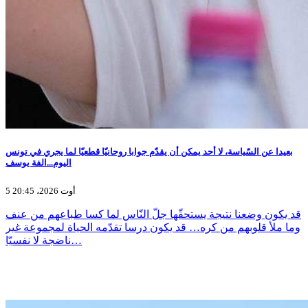
بعيدا عن السّياسة، لا أحد يمكن أن يقدّم جوابا روحانيّا قطعيّا لما يجري في تونس
اليوم...الفة يوسف
5 أوت 2026، 20:45
قد يكون وضعنا نتيجة يستحقّها جلّ النّاس لما كسا طباعهم من عنف
وما ملأ قلوبهم من كره… قد يكون درسا تقدّمه الحياة لمجموعة غير
ناضجة لا نفسيّا…