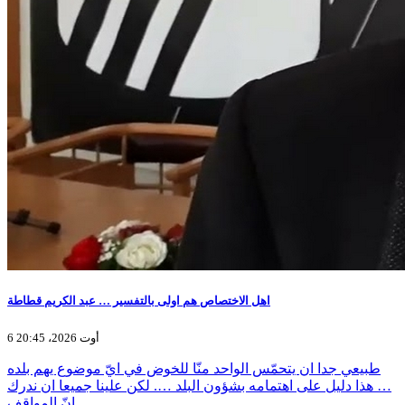
اهل الاختصاص هم اولى بالتفسير … عبد الكريم قطاطة
6 أوت 2026، 20:45
طبيعي جدا ان يتحمّس الواحد منّا للخوض في ايّ موضوع يهم بلده
… هذا دليل على اهتمامه بشؤون البلد …. لكن علينا جميعا ان ندرك
انّ المواقف…