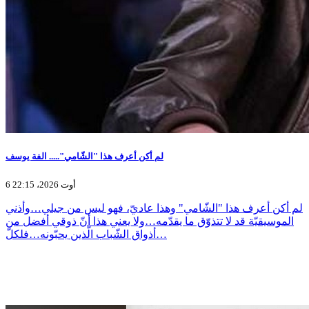
لم أكن أعرف هذا "الشّامي"..... الفة يوسف
6 أوت 2026، 22:15
لم أكن أعرف هذا "الشّامي" وهذا عاديّ، فهو ليس من جيلي…وأذني
الموسيقيّة قد لا تتذوّق ما يقدّمه…ولا يعني هذا أنّ ذوقي أفضل من
أذواق الشّباب الّذين يحبّونه…فلكلّ…