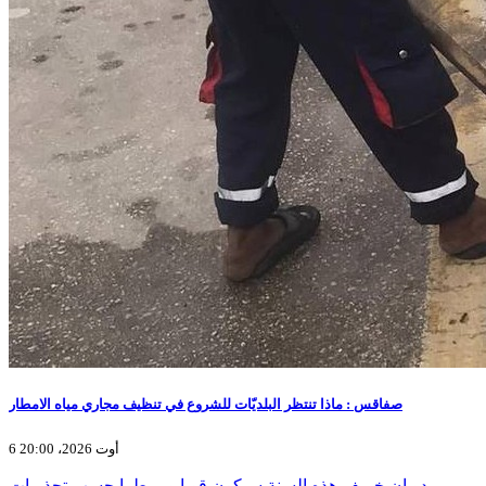
صفاقس : ماذا تنتظر البلديّات للشروع في تنظيف مجاري مياه الامطار
6 أوت 2026، 20:00
يبدو ان خريف هذه السنة سيكون قويا وممطرا حسب تحذيرات