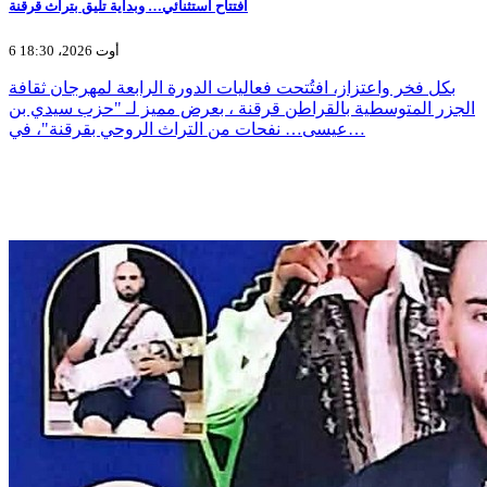
افتتاح استثنائي… وبداية تليق بتراث قرقنة
6 أوت 2026، 18:30
بكل فخر واعتزاز، افتُتحت فعاليات الدورة الرابعة لمهرجان ثقافة
الجزر المتوسطية بالقراطن قرقنة ، بعرض مميز لـ "حزب سيدي بن
عيسى… نفحات من التراث الروحي بقرقنة"، في…