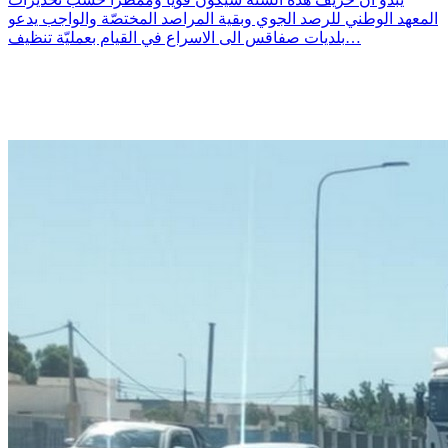
المعهد الوطني للرصد الجوي وبقية المراصد المختصّة والواجب يدعو
بلديات صفاقس الى الاسراع في القيام بعمليّة تنظيف…