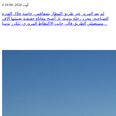
6 أوت 2026، 19:00
لم يعد المرور عبر طريق المطار بصفاقس، خاصة خلال الفترة
الصباحية، مجرد رحلة يومية، بل أصبح معاناة حقيقية يعيشها آلاف
مستعملي الطريق.فإلى جانب الاكتظاظ المروري، تتكرر يوميا…