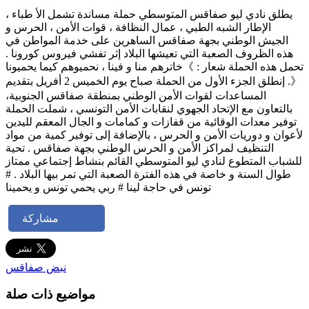
يطلق نادي ليو صفاقس المتوسطي حملة مساندة تشمل الأ طباء ،
الإطار الشبه الطبي ، عمال النظافة ، قوات الأمن ، الحرس و
الجيش الوطني بجهة صفاقس الساهرين على خدمة المواطن في
هذه الظروف الصعبة التي تعيشها البلاد إثر تفشي فيروس كورونا .
تحمل هذه الحملة شعار : 》خاترهم منا و فينا ، نحميوهم كيما يحميونا
《. إنطلق الجزء الأول من الحملة صباح يوم الخميس 2 أفريل بتقديم
المساعدات لقوات الأمن الوطني بمنطقة صفاقس الجنوبية،
بالتعاون مع الإتحاد الجهوي لنقابات الأمن التونسي ، شملت الحملة
توفير معدات الوقائية من قفازات و كمامات و الجال المعقم لليدين
لأعوان و دوريات الأمن و الحرس ، بالإضافة إلى توفير كمية من مواد
التنظيف لمراكز الأمن و الحرس الوطني بجهة صفاقس . تحية
للشباب المتطوع لنادي ليو المتوسطي القائم بنشاط إجتماعي ممتاز
طوال السنة و خاصة في هذه الفترة الصعبة التي تمر بيها البلاد . #
تونس في حاجة لينا # ربي يحمي تونس و يحمينا
مشاركة
نبض صفاقس
مواضيع ذات صلة