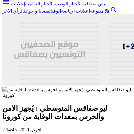
menu
نبض صفاقس
الأخبار الوطنية
الأخبار العالمية
إعلانات
متنوعة
اعلانات+
رياضة
الوفيات
قضايا و حوادث
الرأي الآخر
ليو صفاقس المتوسطي : يُجهز الامن
والحرس بمعدات الوقاية من كورونا
2 افريل 2020، 14:45