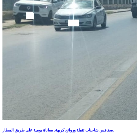
صفاقس شاحنات ثقيلة وروائح كريهة: معاناة يومية على طريق المطار.