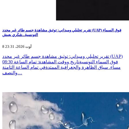
تقرير تحليلي وميداني: توثيق مشاهدة جسم طائر غير محدد (UAP) فوق السماء
التونسية...شكري يعيش
8 أوت 2026، 23:31
تقرير تحليلي وميداني: توثيق مشاهدة جسم طائر غير محدد (UAP)
فوق السماء التونسيةتاريخ ووقت المشاهدة: تمام الساعة 08:30
مساء. سياق الظاهرة والجغرافية الممتدةفي تمام الساعة الثامنة
والنصف…