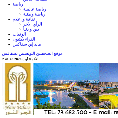
رياضة
رياضة عالمية
رياضة وطنية
ثقافة و إعلام
الرأي الآخر
دين و دنيا
الوفيات
القراء يكتبون
مايد إين سفاكس
موقع الصحفيين التونسيين بصفاقس
الأحَد 9 أوت 2026 2:41:45