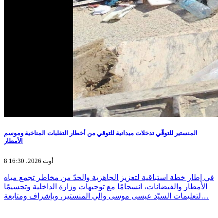
المنستير للتوقّي تدخلات ميدانية للتوقي من أخطار التقلبات المناخية وموسم
الأمطار
8 أوت 2026، 16:30
في إطار خطة استباقية لتعزيز الجاهزية والحدّ من مخاطر تجمع مياه
الأمطار والفيضانات، انسجامًا مع توجيهات وزارة الداخلية وتجسيمًا
لتعليمات السيّد عيسى موسى والي المنستير، وبإشراف ومتابعة…