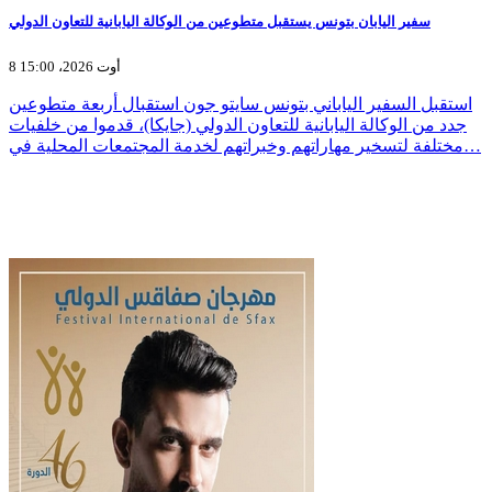
سفير اليابان بتونس يستقبل متطوعين من الوكالة اليابانية للتعاون الدولي
8 أوت 2026، 15:00
استقبل السفير الياباني بتونس سايتو جون استقبال أربعة متطوعين
جدد من الوكالة اليابانية للتعاون الدولي (جايكا)، قدموا من خلفيات
مختلفة لتسخير مهاراتهم وخبراتهم لخدمة المجتمعات المحلية في…