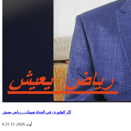
كبّر الصّورة : في الحياة نعمتان....رياض يعيش
6 أوت 2026، 21:15