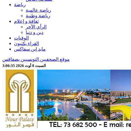
رياضة
رياضة عالمية
رياضة وطنية
ثقافة و إعلام
الرأي الآخر
دين و دنيا
الوفيات
القراء يكتبون
مايد إين سفاكس
موقع الصحفيين التونسيين بصفاقس
السبت 8 أوت 2026 3:06:36