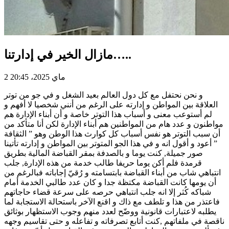
مازال الخير في إدارتنا…..
2 ماي 2025، 20:45
و نحن نحتفل مع كل دول العالم بعيد الشغل و في جو من توتر
العلاقة بين المواطن و إدارته على الرغم من أنني شخصيا لا أفهم و
لم أستوعب معنى و أسباب هذا التوتر خاصة و أن أبناء الإدارة هم
مواطنون و عدد هام من المواطنين هم أبناء الإدارة لكن أنا متأكد من
أن سبب التوتر هو نفس أسباب كل كوارث هذا الوطن وهو ” الثقافة
” أعود و أقول انه و في هذا الجو المتوتر بين المواطن و إدارته تأتينا
صور جميلة, كنت يوما و بالصدفة بمقر القباضة المالية بطريق
قرمدة فلم أكن يوما حريفا طالب خدمة من هذه الإدارة, جلب
انتباهي شاب من أبناء القباضة بابتسامته و رُقيّ إجاباته فبالرغم من
أن يومها كانت القباضة مكتظة جدا و كان عدد طالبي الخدمة أمام
شباكه كُثر إلا انه جلب انتباهي حرصه على سرعة قضاء حاجاتهم
فاعتذر من هذا و تلطف مع ذاك و اقنع الآخر باستحالة الاستجابة لما
يطلبه لاعتبارات قانونية ووضّح لعدد منهم وجوب الاستظهار بوثائق
ناقصة في ملفاتهم ,كنت أتابع تصرفاته و تفاعله و حتى تقاسيم وجهه