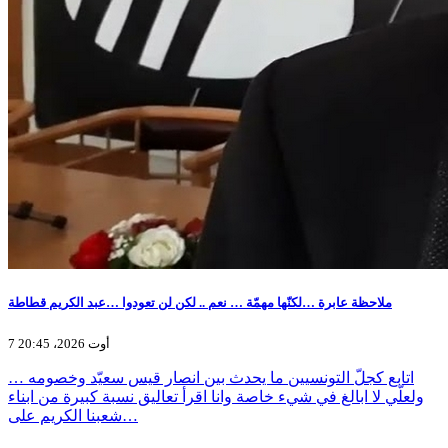
ملاحظة عابرة …لكنّها مهمّة … نعم .. لكن لن تعودوا …عبد الكريم قطاطة
7 أوت 2026، 20:45
اتابع كجلّ التونسيين ما يحدث بين انصار قيس سعيّد وخصومه …
ولعلّي لا ابالغ في شيء خاصة وانا اقرأ تعاليق نسبة كبيرة من ابناء
شعبنا الكريم على…