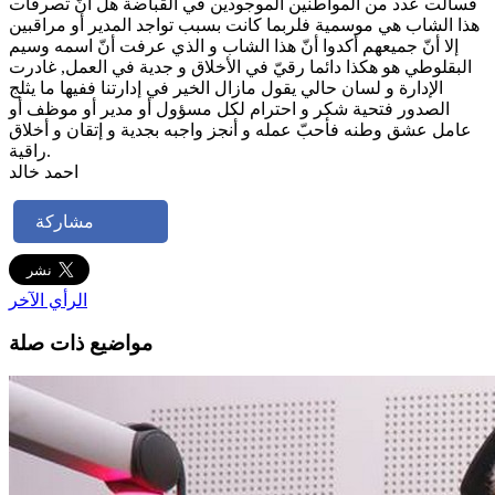
فسألت عدد من المواطنين الموجودين في القباضة هل أنّ تصرفات
هذا الشاب هي موسمية فلربما كانت بسبب تواجد المدير أو مراقبين
إلا أنّ جميعهم أكدوا أنّ هذا الشاب و الذي عرفت أنّ اسمه وسيم
البقلوطي هو هكذا دائما رقيّ في الأخلاق و جدية في العمل, غادرت
الإدارة و لسان حالي يقول مازال الخير في إدارتنا ففيها ما يثلج
الصدور فتحية شكر و احترام لكل مسؤول أو مدير أو موظف أو
عامل عشق وطنه فأحبّ عمله و أنجز واجبه بجدية و إتقان و أخلاق
راقية.
احمد خالد
مشاركة
الرأي الآخر
مواضيع ذات صلة