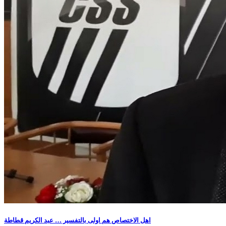
اهل الاختصاص هم اولى بالتفسير … عبد الكريم قطاطة