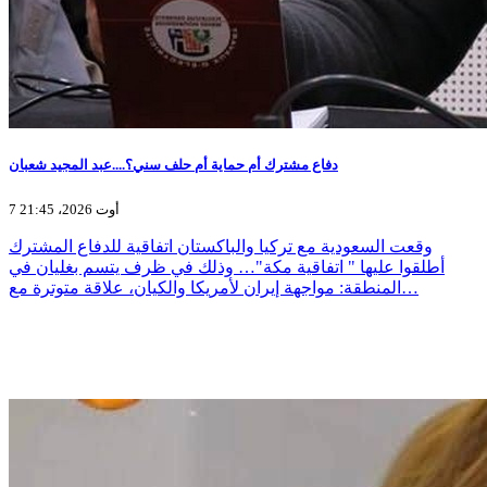
دفاع مشترك أم حماية أم حلف سني؟....عبد المجيد شعبان
7 أوت 2026، 21:45
وقعت السعودية مع تركيا والباكستان اتفاقية للدفاع المشترك
أطلقوا عليها " اتفاقية مكة"… وذلك في ظرف يتسم بغليان في
المنطقة: مواجهة إيران لأمريكا والكيان، علاقة متوترة مع…