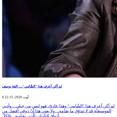
لم أكن أعرف هذا "الشّامي"..... الفة يوسف
6 أوت 2026، 22:15
لم أكن أعرف هذا "الشّامي" وهذا عاديّ، فهو ليس من جيلي…وأذني
الموسيقيّة قد لا تتذوّق ما يقدّمه…ولا يعني هذا أنّ ذوقي أفضل من
أذواق الشّباب الّذين يحبّونه…فلكلّ…