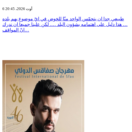
6 أوت 2026، 20:45
طبيعي جدا ان يتحمّس الواحد منّا للخوض في ايّ موضوع يهم بلده
… هذا دليل على اهتمامه بشؤون البلد …. لكن علينا جميعا ان ندرك
انّ المواقف…