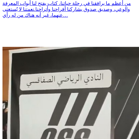
من أعظم ما يرافقنا في رحلة حياتنا، كتاب يفتح لنا أبواب المعرفة
والوعي، وصديق صدوق يشاركنا أفراحنا وأتراحنا.نعمتنا لا يٌستغنى
عنهما، غير أنه هناك من له رأي…