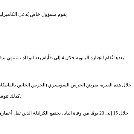
‏يقوم مسؤول خاص يُدعى الكاميرلينج
‏بعدها تُقام الجنازة البابوية خل
‏خلال هذه الفترة، يفرض الحرس السويسري (الحرس الخاص بالفاتيكان)
‏كذلك تتوقف جميع الأنشطة والارساليات حول العالم كما يتم تعطيل مهام معظم المناصب الإدارية في الفاتيكان التي كانت معينة من قبل البابا المتوفى.