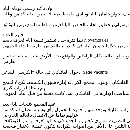
أولا: تأكيد رسمي لوفاة البابا
ف بجوار جثمان البابا وينادي عليه باسمه ثلاث مرات للتأكد من وفاته
‏فترة الحداد
‏تبدأ فترة حداد تستمر تسعة أيام تُعرف باسم Novemdiales.
درائية القديس بطرس لوداع الجمهور.
الذي يحوي جثامين جميع باباوات الفاتيكان الراحلين والواقع تحت الأرض تحت ساحة القديس
بطرس
.
‏دخول الفاتيكان في حالة “الكرسي الشاغر- Sede Vacante”
تيكان ، ويتولى مجمع الكرادلة إدارة شؤون الكنيسة، لكن لا يُسمح
لهم باتخاذ قرارات كبرى.
.
‏عقد المجمع لانتخاب بابا جديد
سيستين (الكابيلا السستينية) وتُغلق عليهم أبواب الكابيلا وتؤخذ منهم أجهزة المحمول وأي وسيلة اتصال للتأكد من
عزلهم تماما عن الاتصال بالعالم الخارجي.
 الثلثين على الأقل من أصوات الكرادلة لتكون عملية الاختيار صحيحة