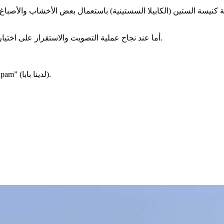
نيسة الستين (الكابيلا السستينية) باستعمال بعض الأخشاب والأصباغ 
أما عند نجاح عملية التصويت والاستقرار على اختيار البابا الجديد فيتم إطلاق دخان أبيض ليشير إلى انتخاب ناجح لبابا جديد.
‏يُعلن انتخابه من شرفة كاتدرائية القديس بطرس بعبارة: “Habemus Papam” (لدينا بابا).