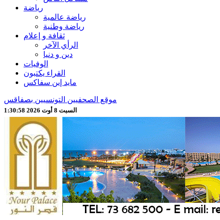
رياضة
رياضة عالمية
رياضة وطنية
ثقافة و إعلام
الرأي الآخر
دين و دنيا
الوفيات
القراء يكتبون
مايد إين سفاكس
موقع الصحفيين التونسيين بصفاقس
السبت 8 أوت 2026 1:31:00