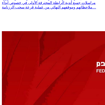
مراسلات جميع أندية الرابطة المحترفة الأولى في خصوص إبداء
ملاحظاتهم وموقفهم النهائي من عملية قرعة سحب الرزنامة…