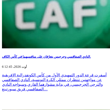
النادي الصفاقسي وجرجيس يتعرّفان على منافسيهما في كأس الكاف.
6 أوت 2026، 12:45
أسفرت قرعة الدور التمهيدي الأول من كأس الكونفدرالية الإفريقية
عن مواجهتين تنتظران ممثلي الكرة التونسية، النادي الصفاقسي
والترجي الجرجيسي، في بداية مشوارهما القاري.وسيواجه النادي
الصفاقسي فريق سبورتينغ…