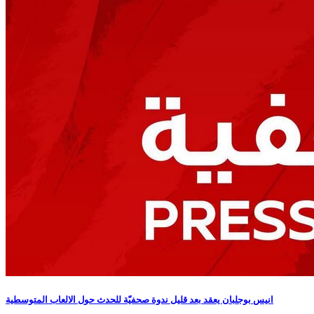
انيس بوجلبان يعقد بعد قليل ندوة صحفيّة للحدث حول الالعاب المتوسطية