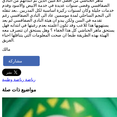
ماهر الحناشي من افضل اللاعبين الذين تم انتدابهم من النادي
الصفاقسي وقضى سنوات عديدة في خدمة الابيض والاسود وقدم
خدمات جليلة وكان لسنوات ركيزة اساسية لكل المدربين ..بعد تنقله
الى النجم الساحلي لمدة موسمين عاد الى النادي الصفاقسي رغم
تقدمه في السن ولكن يبدو ان هيئة النادي الصفاقسي لم يعد
يستهويها هذا للاعب وقد تكون اعلمته بعدم رغبتها في انتدابه فهل
يستحق ماهر الحناشي كل هذا الجفاء ؟ وهل يستحق ان تتصرف معه
الهيئة بهذه الطريقة طبعا ان صحت المعلومات التي يتناقلها احباء
الفريق.
مالك
مشاركة
رياضة
رياضة وطنية
مواضيع ذات صلة