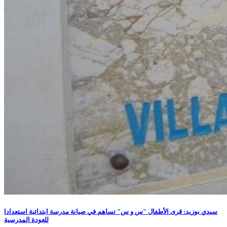
سيدي بوزيد: قرى الأطفال "س و س" تساهم في صيانة مدرسة ابتدائية استعدادا
للعودة المدرسية