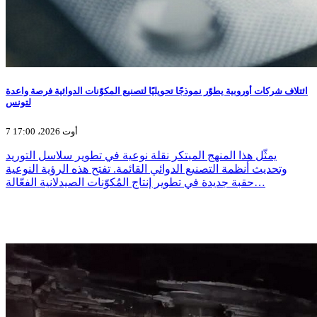
ائتلاف شركات أوروبية يطوّر نموذجًا تحويليًا لتصنيع المكوّنات الدوائية فرصة واعدة
لتونس
7 أوت 2026، 17:00
يمثّل هذا المنهج المبتكر نقلة نوعية في تطوير سلاسل التوريد
وتحديث أنظمة التصنيع الدوائي القائمة. تفتح هذه الرؤية النوعية
حقبة جديدة في تطوير إنتاج المُكوّنات الصيدلانية الفعّالة…