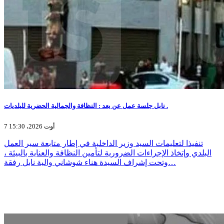
نابل جلسة عمل عن بعد : النظافة والجمالية الحضرية للبلديات .
7 أوت 2026، 15:30
تنفيذا لتعليمات السيد وزير الداخلية في إطار متابعة سير العمل
البلدي وإتخاذ الإجراءات الضرورية لتأمين النظافة والعناية بالبيئة ،
وتحت إشراف السيدة هناء شوشاني والية نابل رفقة…