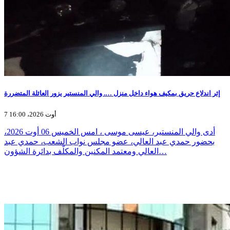
إثر اندلاع حريق بمكيف هواء داخل منزل …. والي المنستير يزور العائلة المتضررة
7 أوت 2026، 16:00
أدى والي المنستير، عيسى موسى ، امس الخميس 06 أوت 2026،
بحضور حمدي عبد العالي، عضو مجلس نواب الشعب، حمدي عبد
العالي ومعتمد المكنين والمكلّف بدائرة الشؤون…