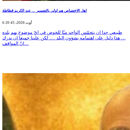
اهل الاختصاص هم اولى بالتفسير … عبد الكريم قطاطة
6 أوت 2026، 20:45
طبيعي جدا ان يتحمّس الواحد منّا للخوض في ايّ موضوع يهم بلده
… هذا دليل على اهتمامه بشؤون البلد …. لكن علينا جميعا ان ندرك
انّ المواقف…