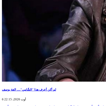
لم أكن أعرف هذا "الشّامي"..... الفة يوسف
6 أوت 2026، 22:15