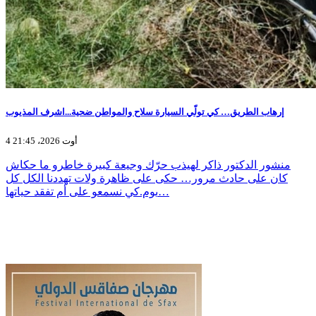
إرهاب الطريق… كي تولّي السيارة سلاح والمواطن ضحية...اشرف المذيوب
4 أوت 2026، 21:45
منشور الدكتور ذاكر لهيذب حرّك وجيعة كبيرة خاطرو ما حكاش
كان على حادث مرور… حكى على ظاهرة ولات تهددنا الكل كل
يوم.كي نسمعو على أم تفقد حياتها…