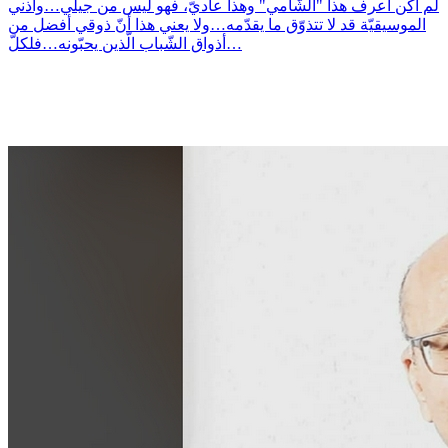
لم أكن أعرف هذا "الشّامي" وهذا عاديّ، فهو ليس من جيلي…وأذني
الموسيقيّة قد لا تتذوّق ما يقدّمه…ولا يعني هذا أنّ ذوقي أفضل من
أذواق الشّباب الّذين يحبّونه…فلكلّ…