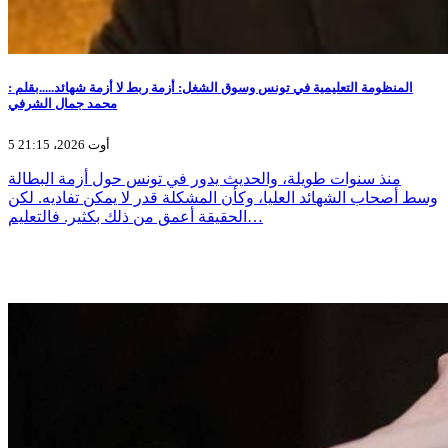
المنظومة التعليمية في تونس وسوق الشغل: أزمة ربط لا أزمة شهائد.....بقلم :
محمد جمال الشرفي
5 أوت 2026، 21:15
منذ سنوات طويلة، والحديث يدور في تونس حول أزمة البطالة
وسط أصحاب الشهائد العليا، وكأن المشكلة قدر لا يمكن تفاديه. لكن
الحقيقة أعمق من ذلك بكثير. فالتعليم…