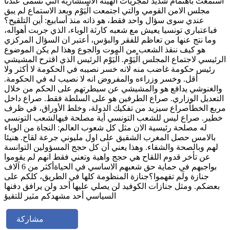
استمعتُ باهتمام شديد لمجريات الهيئة الاستشارية التي تسمى عندنا
مجلس الامن القومي والتي اجتمعت الْيَوْم وبعد الاستماع لم يبق
عندي سوى سؤال واحد فقط، هو ذاته منذ أسابيع: أين التلقيح؟
فباعتباري تونسيا يعيش مع شعبه كارثة الوباء، الذي جربت أهواله،
وما نتج عنها من تعاظم للفقر والبؤس، أعتبر ان السؤال المركزي
هو كيف ننقذ الشعب من الموت والجوع وهذا لم يكن الموضوع
الرئيسي لاجتماع المجلس الْيَوْم. الْيَوْم الرئيس الذي اقترح المشيشي
رئيس حكومة غاضب منه لانه خسر نصيبه في الحكومة لا أكثر ولا
أقل. وخسر وزراءه والمفروض انه لا نصيب له في الحكومة.
والغنوشي يدافع هو والمشيشي عن سيطرتهم على الحكم من خلال
التعديل الوزاري. صراع الطرفين هو على السلطة فقط. صراع داخل
مربع الخطأصراع سيزيد من تفكيك الدولة، وخلط الأوراق، في ظرف
خطير. صراع ليس للشعب التونسي أية مصلحة فيهالشعب التونسي
له مصلحة رئيسية الان مثل كل شعوب العالم: النجاة من الوباء
بالامس حصل المغرب الشقيق على اول مليوني جرعة لقاح. هنيئا
لهم وبالصحة والشفاء. وهذا يعني أن كل حجج المسؤولين التوانسة
عن تأخر قدوم اللقاح هي حجج واهية وتعني فقط انهم لم يقوموا
بواجبهم في حماية حق شعبهم الاساسي في الحياةأكثر من 6 آلاف
جنازة ولَم تفهموا؟جنازة المنظومة كلها في الطريق، كلكم على
بعضكم. ومثل جنازات الكوفيد لن يصلي عليها أحد ولن يرافق دفنها
السياسي أحد مشهدكم مثير للتقيؤ
مشاركة