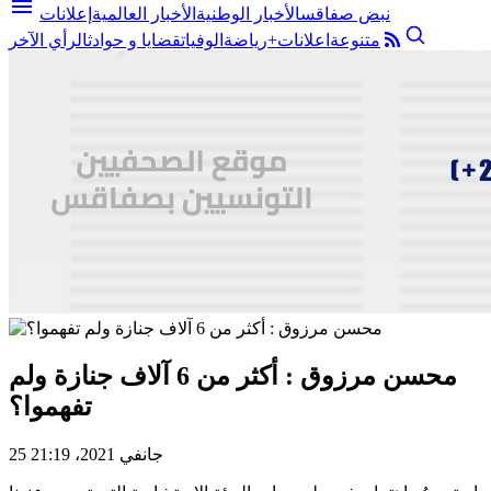
menu
نبض صفاقس
الأخبار الوطنية
الأخبار العالمية
إعلانات
متنوعة
اعلانات+
رياضة
الوفيات
قضايا و حوادث
الرأي الآخر
محسن مرزوق : أكثر من 6 آلاف جنازة ولم
تفهموا؟
25 جانفي 2021، 21:19