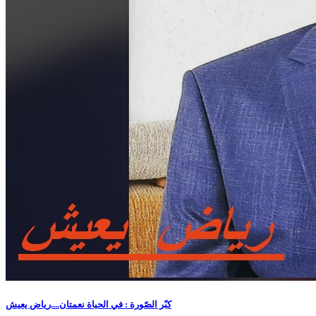
كبّر الصّورة : في الحياة نعمتان....رياض يعيش