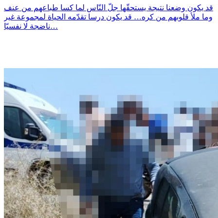
قد يكون وضعنا نتيجة يستحقّها جلّ النّاس لما كسا طباعهم من عنف
وما ملأ قلوبهم من كره… قد يكون درسا تقدّمه الحياة لمجموعة غير
ناضجة لا نفسيّا…