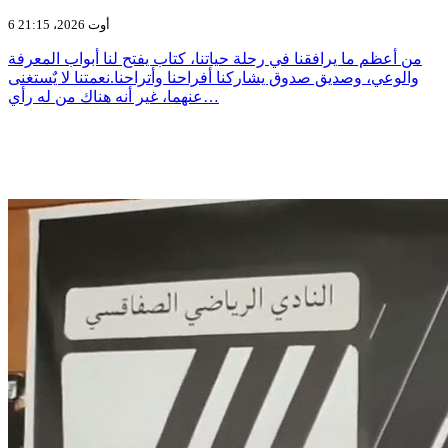
6 أوت 2026، 21:15
من أعظم ما يرافقنا في رحلة حياتنا، كتاب يفتح لنا أبواب المعرفة
والوعي، وصديق صدوق يشاركنا أفراحنا وأتراحنا.نعمتنا لا يٌستغنى
عنهما، غير أنه هناك من له رأي…