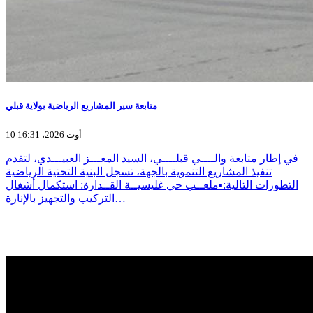
متابعة سير المشاريع الرياضية بولاية قبلي
10 أوت 2026، 16:31
في إطار متابعة والــــي قبلــــي، السيد المعـــز العبيـــدي، لتقدم
تنفيذ المشاريع التنموية بالجهة، تسجل البنية التحتية الرياضية
التطورات التالية:▪️ملعــب حي غليسيــة القــدارة: استكمال أشغال
التركيب والتجهيز بالإنارة…