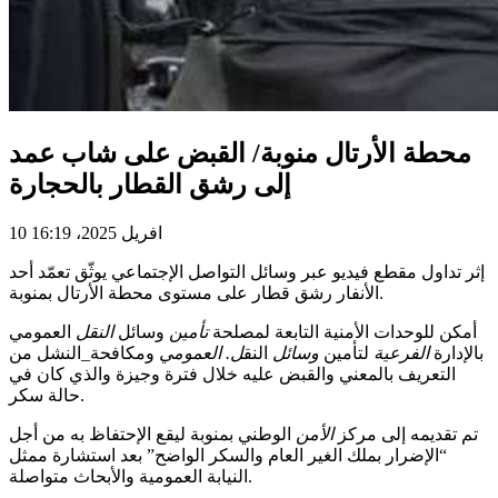
محطة الأرتال منوبة/ القبض على شاب عمد
إلى رشق القطار بالحجارة
10 افريل 2025، 16:19
إثر تداول مقطع فيديو عبر وسائل التواصل الإجتماعي يوثّق تعمّد أحد
الأنفار رشق قطار على مستوى محطة الأرتال بمنوبة.
أمكن للوحدات الأمنية التابعة لمصلحة
تأمين
وسائل
النقل
العمومي
بالإدارة
الفرعية
لتأمين
وسائل
النق
ل. العمومي
ومكافحة_النشل من
التعريف بالمعني والقبض عليه خلال فترة وجيزة والذي كان في
حالة سكر.
تم تقديمه إلى مركز
الأمن
الوطني بمنوبة ليقع الإحتفاظ به من أجل
“الإضرار بملك الغير العام والسكر الواضح” بعد استشارة ممثل
النيابة العمومية والأبحاث متواصلة.