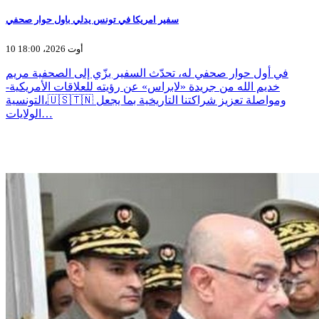
سفير امريكا في تونس يدلي باول حوار صحفي
10 أوت 2026، 18:00
في أول حوار صحفي له، تحدّث السفير بزّي إلى الصحفية مريم
خديم الله من جريدة «لابراس» عن رؤيته للعلاقات الأمريكية-
التونسية،🇺🇸🇹🇳 ومواصلة تعزيز شراكتنا التاريخية بما يجعل
الولايات…