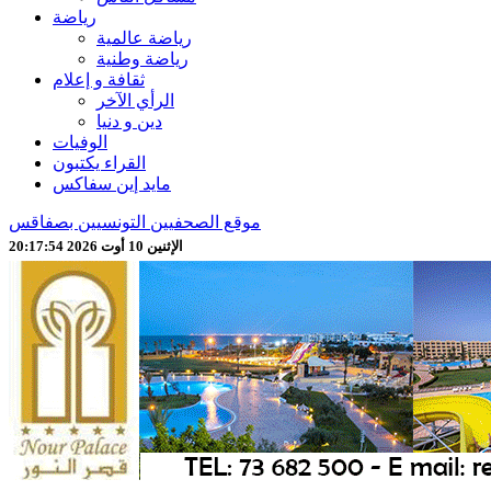
رياضة
رياضة عالمية
رياضة وطنية
ثقافة و إعلام
الرأي الآخر
دين و دنيا
الوفيات
القراء يكتبون
مايد إين سفاكس
موقع الصحفيين التونسيين بصفاقس
الإثنين 10 أوت 2026 20:17:56