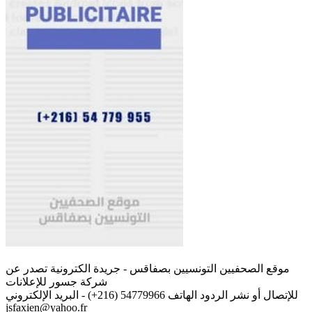
موقع الصحفيين التونسيين بصفاقس - جريدة الكترونية تصدر عن
شركة جسور للإعلانات
للإتصال أو نشر الردود الهاتف 54779966 (216+) - البريد الإلكتروني
jsfaxien@yahoo.fr