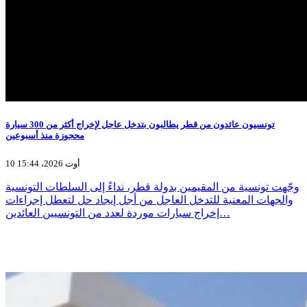
تونسيون عائدون من قطر يطالبون بتدخل عاجل لإخراج أكثر من 300 سيارة
محجوزة منذ أسبوعين
10 أوت 2026، 15:44
وجّهت تونسية من المقيمين بدولة قطر، نداءً إلى السلطات التونسية
والجهات المعنية للتدخل العاجل من أجل إيجاد حل لتعطل إجراءات
إخراج سيارات موردة لعدد من التونسيين العائدين…