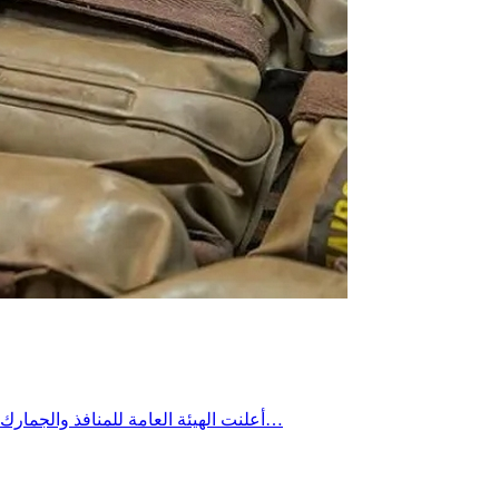
أعلنت الهيئة العامة للمنافذ والجمارك السورية، الثلاثاء، ضبط 226 قنبلة كانت متجهة إلى الأراضي اللبنانية. وقالت الهيئة، في بيان، إن أمانة جمارك جديدة يابوس ضبطت 226 قنبلةً…