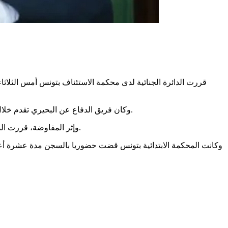
وكان فريق الدفاع عن البحيري تقدم خلال الجلسة السابقة بمطلب تجريح في حق رئيس الدائرة الجنائية للاستئناف المتعهدة بملف القضية ليتقرر اثرها تأخيرها الى جلسة أمس الثلاثاء.
وإثر المفاوضة، قررت الدائرة الجنائية لدى محكمة الاستئناف بتونس إحالة ملف القضية على أنظار الرئيس الأول لمحكمة الاستئناف بتونس وذلك لتغيير تركيبة الدائرة.
وكانت المحكمة الابتدائية بتونس قضت حضوريا بالسجن مدة عشرة أعوا