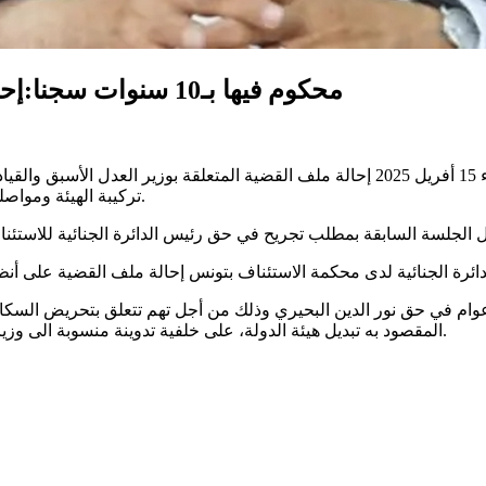
محكوم فيها بـ10 سنوات سجنا:إحالة قضية البحيري على الرئيس الأول للمحكمة
قررت الدائرة الجنائية لدى محكمة الاستئناف بتونس أمس الثلاثاء 15 أفريل 2025 إحالة ملف 
تركيبة الهيئة ومواصلة النظر في القضية المحكوم في شأنها ابتدائيا مدة عشرة أعوام سجنا.
م في حق نور الدين البحيري وذلك من أجل تهم تتعلق بتحريض السكان 
المقصود به تبديل هيئة الدولة، على خلفية تدوينة منسوبة الى وزير العدل الأسبق إبان مشاركته في مسيرة لجبهة الخلاص بجهة المنيهلة.