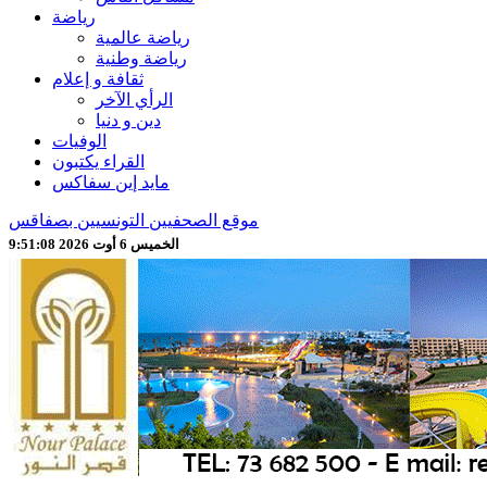
رياضة
رياضة عالمية
رياضة وطنية
ثقافة و إعلام
الرأي الآخر
دين و دنيا
الوفيات
القراء يكتبون
مايد إين سفاكس
موقع الصحفيين التونسيين بصفاقس
الخميس 6 أوت 2026 9:51:11