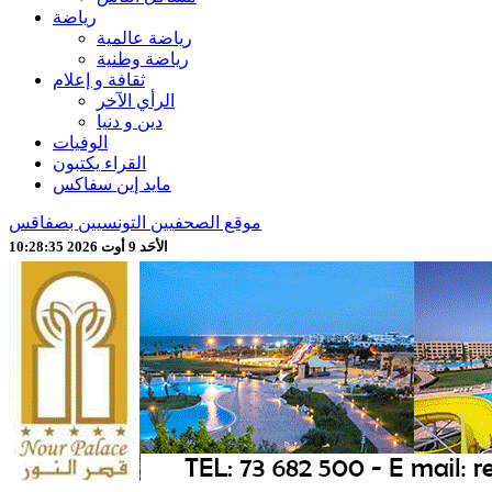
رياضة
رياضة عالمية
رياضة وطنية
ثقافة و إعلام
الرأي الآخر
دين و دنيا
الوفيات
القراء يكتبون
مايد إين سفاكس
موقع الصحفيين التونسيين بصفاقس
الأحَد 9 أوت 2026 10:28:37