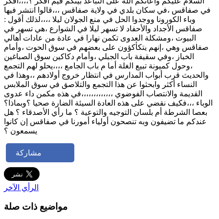
السلام عليكم وأعانكم الله على التباعد بينكم فيم أفكر ؟،،،،أفكر
في صفاقس ،في سكان بلدي في ولاية صفاقس ،،،قالوا انتشر فيها
وباء الكورونا ووجدوا الحل في منع الجولان ليلا ،،،،لذلك أقول :
صفاقس الأجداد والأحفاد لا تسهر ليلا في الشوارع ،هي تسهر في
البيوت ،ومشكلة العدوى تكمن نهارا في عادة من عادات أهالي
صفاقس وهي ،إنهم يتكأكؤون على بعضهم في سوق الحوت ،وأمام
الخباز ،وفي سقيفة باب الجبلي ،وأمام دكاكين سوق الصباغين
،وحول كميونة تبيع الغلة أما م باب الجامع ،،،،يحلو لهم التجمع
والحديث قرب أبواب المدارس في انتظار خروج أولادهم ،،وهذا في
النساء أكثر وابحثوا عن هذا التجمع والتلاصق في سوق الملابس
القديمة والانتصاب الفوضوي ،،،،،،،،،،،،،في هذه مكمن داء عدوى
الوباء ،،،فكيف نقضي على هذه العادة السيئة الضارة صحيا ؟وبماذا؟
بعصا الشرطة أم بلسان التوجيه والتوعية ؟ ما رأي الأصدقاء ؟ هل
عندكم ما تضيفون وبه تنصحون أولياء أمورنا في صفاقس إن كانوا
يسمعون ؟
مشاركة
الرأي الآخر
مواضيع ذات صلة