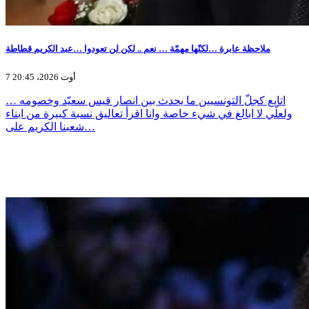
ملاحظة عابرة …لكنّها مهمّة … نعم .. لكن لن تعودوا …عبد الكريم قطاطة
7 أوت 2026، 20:45
اتابع كجلّ التونسيين ما يحدث بين انصار قيس سعيّد وخصومه …
ولعلّي لا ابالغ في شيء خاصة وانا اقرأ تعاليق نسبة كبيرة من ابناء
شعبنا الكريم على…