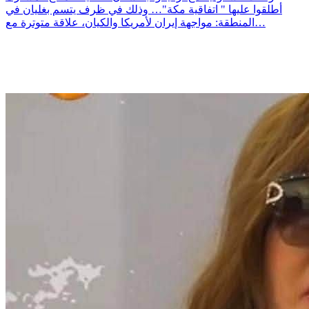
أطلقوا عليها " اتفاقية مكة"… وذلك في ظرف يتسم بغليان في
المنطقة: مواجهة إيران لأمريكا والكيان، علاقة متوترة مع…