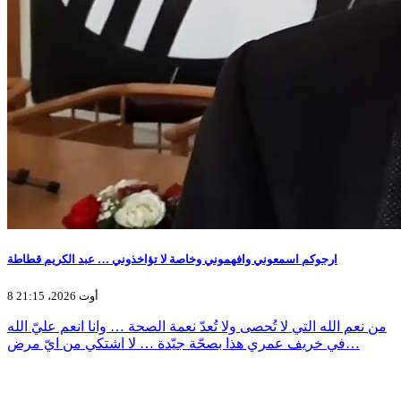
ارجوكم اسمعوني وافهموني وخاصة لا تؤاخذوني … عبد الكريم قطاطة
8 أوت 2026، 21:15
من نعم الله التي لا تُحصى ولا تُعدّ نعمة الصحة … وانا انعم عليّ الله
في خريف عمري هذا بصحّة جيّدة … لا اشتكي من ايّ مرض…