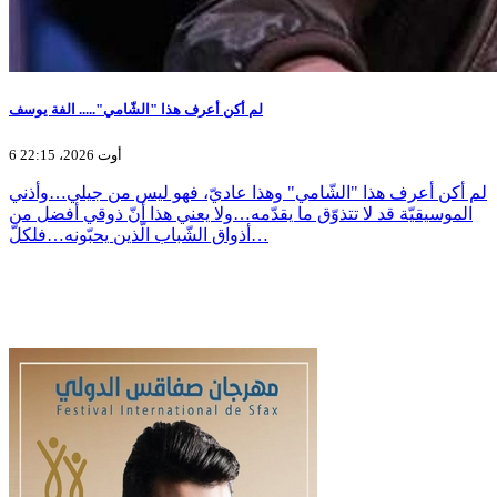
لم أكن أعرف هذا "الشّامي"..... الفة يوسف
6 أوت 2026، 22:15
لم أكن أعرف هذا "الشّامي" وهذا عاديّ، فهو ليس من جيلي…وأذني
الموسيقيّة قد لا تتذوّق ما يقدّمه…ولا يعني هذا أنّ ذوقي أفضل من
أذواق الشّباب الّذين يحبّونه…فلكلّ…