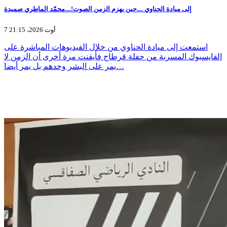
إلى ميادة الحناوي ....حين يهزم الزمن الصوت!....محمّد الماطري صميدة
7 أوت 2026، 21:15
استمعت إلى ميادة الحناوي من خلال الفيديوهات المباشرة على
الفايسبوك المسربة من حفلة قرطاج فأيقنت مرة أخرى أن الزمن لا
يمر على البشر وحدهم بل يمر أيضا…