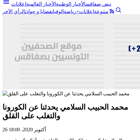
menu
نبض صفاقس
الأخبار الوطنية
الأخبار العالمية
إعلانات
متنوعة
اعلانات+
رياضة
الوفيات
قضايا و حوادث
الرأي الآخر
محمد الحبيب السلامي يحدثنا عن الكورونا
والتغلب على القلق
26 أكتوبر 2020، 18:00