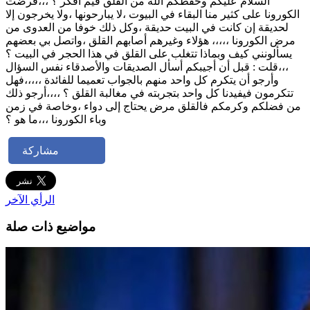
السلام عليكم وحفظكم الله من القلق فيم أفكر ؟ ،،،فرضت
الكورونا على كثير منا البقاء في البيوت ،لا يبارحونها ،ولا يخرجون إلا
لحديقة إن كانت في البيت حديقة ،وكل ذلك خوفا من العدوى من
مرض الكورونا ،،،،، هؤلاء وغيرهم أصابهم القلق ،واتصل بي بعضهم
يسألونني كيف وبماذا تتغلب على القلق في هذا الحجر في البيت ؟
،،،قلت : قبل أن أجيبكم أسأل الصديقات والأصدقاء نفس السؤال
وأرجو أن يتكرم كل واحد منهم بالجواب تعميما للفائدة ،،،،،فهل
تتكرمون فيفيدنا كل واحد بتجربته في مغالبة القلق ؟ ،،،،أرجو ذلك
من فضلكم وكرمكم فالقلق مرض يحتاج إلى دواء ،وخاصة في زمن
وباء الكورونا ،،،ما هو ؟
مشاركة
الرأي الآخر
مواضيع ذات صلة