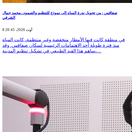
صفاقس : من تحويل ندرة المياه إلى نموذج للتنظيم والصمود...محمد جمال
الشرفي
8 أوت 2026، 20:45
في منطقة كانت فيها الأمطار منخفضة وغير منتظمة، كانت المياه
منذ فترة طويلة أحد الاهتمامات الرئيسية لسكان صفاقس. وقد
ساهم هذا القيد الطبيعي في تشكيل تنظيم المدينة،…