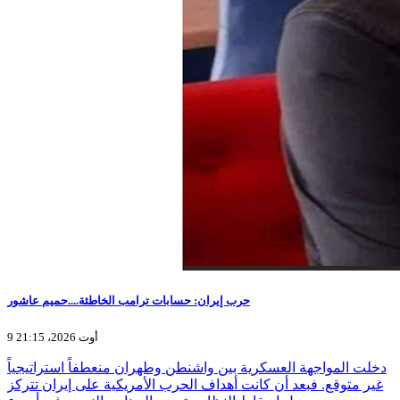
حرب إيران: حسابات ترامب الخاطئة....حميم عاشور
9 أوت 2026، 21:15
دخلت المواجهة العسكرية بين واشنطن وطهران منعطفاً استراتيجياً
غير متوقع. فبعد أن كانت أهداف الحرب الأمريكية على إيران تتركز