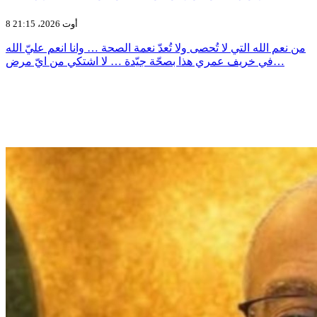
8 أوت 2026، 21:15
من نعم الله التي لا تُحصى ولا تُعدّ نعمة الصحة … وانا انعم عليّ الله
في خريف عمري هذا بصحّة جيّدة … لا اشتكي من ايّ مرض…