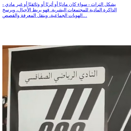
يشكل التراث - سواء كان ماديًا أو أثريًا أو وثائقيًا أو غير مادي -
الذاكرة المادية للمجتمعات البشرية. فهو يربط الأجيال، ويرسخ
الهويات الجماعية، وينقل المعرفة والقصص…