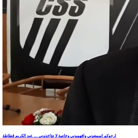
ارجوكم اسمعوني وافهموني وخاصة لا تؤاخذوني … عبد الكريم قطاطة