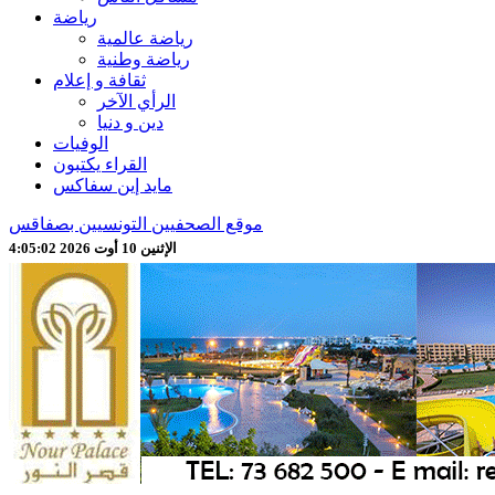
رياضة
رياضة عالمية
رياضة وطنية
ثقافة و إعلام
الرأي الآخر
دين و دنيا
الوفيات
القراء يكتبون
مايد إين سفاكس
موقع الصحفيين التونسيين بصفاقس
الإثنين 10 أوت 2026 4:05:04