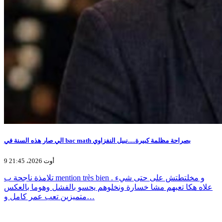
الي صار هذه السنة في bac math بصراحة مظلمة كبيرة.....نبيل النفزاوي
9 أوت 2026، 21:45
تلامذة ناجحة ب mention très bien و مخلتطتش على حتى شيء .
علاه هكا تعبهم مشا خسارة ونخلوهم يحسو بالفشل وهوما بالعكس
متميزين تعب عمر كامل و…