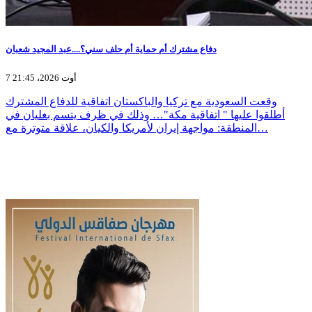
دفاع مشترك أم حماية أم حلف سني؟....عبد المجيد شعبان
7 أوت 2026، 21:45
وقعت السعودية مع تركيا والباكستان اتفاقية للدفاع المشترك
أطلقوا عليها " اتفاقية مكة"… وذلك في ظرف يتسم بغليان في
المنطقة: مواجهة إيران لأمريكا والكيان، علاقة متوترة مع…