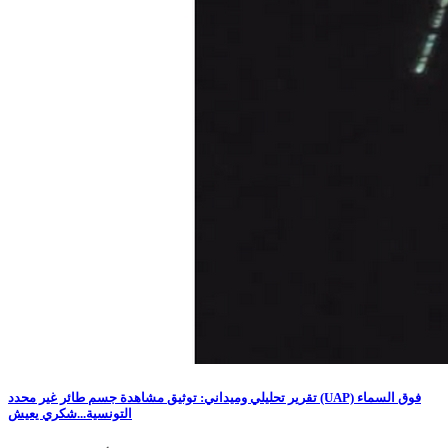
تقرير تحليلي وميداني: توثيق مشاهدة جسم طائر غير محدد (UAP) فوق السماء
التونسية...شكري يعيش