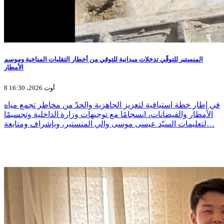
المنستير للتوقّي تدخلات ميدانية للتوقي من أخطار التقلبات المناخية وموسم
الأمطار
8 أوت 2026، 16:30
في إطار خطة استباقية لتعزيز الجاهزية والحدّ من مخاطر تجمع مياه
الأمطار والفيضانات، انسجامًا مع توجيهات وزارة الداخلية وتجسيمًا
لتعليمات السيّد عيسى موسى والي المنستير، وبإشراف ومتابعة…