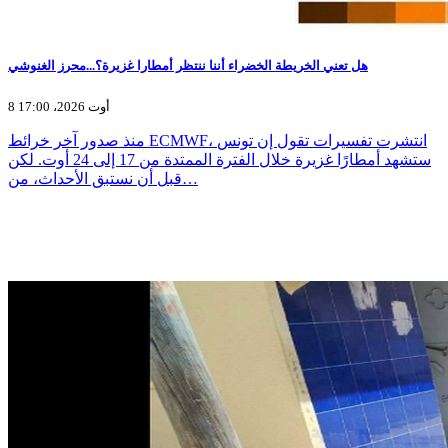
هل تعني الخريطة الخضراء أننا ننتظر أمطارا غزيرة؟...محرز الغنوشي
8 أوت 2026، 17:00
منذ صدور آخر خرائط ECMWF، انتشرت تفسيرات تقول إن تونس
ستشهد أمطارًا غزيرة خلال الفترة الممتدة من 17 إلى 24 أوت. لكن
قبل أن نستبق الأحداث، من…