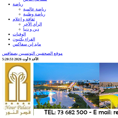
رياضة
رياضة عالمية
رياضة وطنية
ثقافة و إعلام
الرأي الآخر
دين و دنيا
الوفيات
القراء يكتبون
مايد إين سفاكس
موقع الصحفيين التونسيين بصفاقس
الأحَد 9 أوت 2026 5:20:55