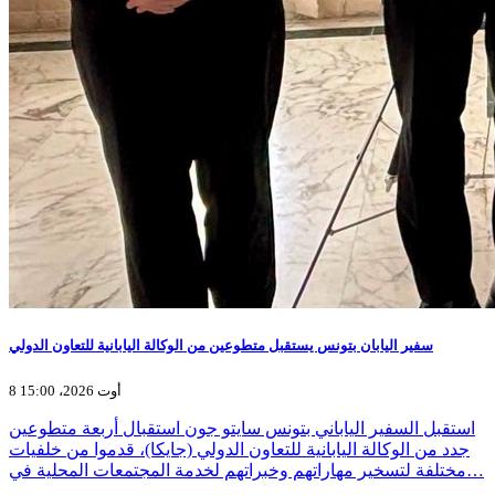
سفير اليابان بتونس يستقبل متطوعين من الوكالة اليابانية للتعاون الدولي
8 أوت 2026، 15:00
استقبل السفير الياباني بتونس سايتو جون استقبال أربعة متطوعين
جدد من الوكالة اليابانية للتعاون الدولي (جايكا)، قدموا من خلفيات
مختلفة لتسخير مهاراتهم وخبراتهم لخدمة المجتمعات المحلية في…