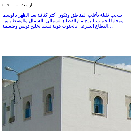
8 أوت 2026، 19:30
سحب قليلة بأغلب المناطق وتكون أكثر كثافة بعد الظهر بالوسط
ومحليا الجنوب. الريح من القطاع الشمالي بالشمال والوسط ومن
القطاع الشرقي بالجنوب قوية نسبيا بخليج تونس وضعيفة…