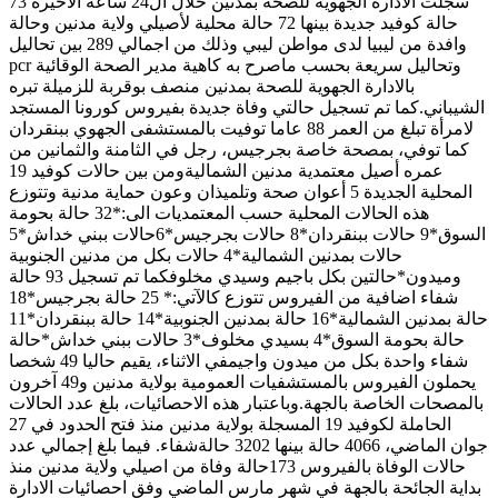
سجلت الادارة الجهوية للصحة بمدنين خلال ال24 ساعة الاخيرة 73
حالة كوفيد جديدة بينها 72 حالة محلية لأصيلي ولاية مدنين وحالة
وافدة من ليبيا لدى مواطن ليبي وذلك من اجمالي 289 بين تحاليل
pcr وتحاليل سريعة بحسب ماصرح به كاهية مدير الصحة الوقائية
بالادارة الجهوية للصحة بمدنين منصف بوقربة للزميلة تبره
الشيباني.كما تم تسجيل حالتي وفاة جديدة بفيروس كورونا المستجد
لامرأة تبلغ من العمر 88 عاما توفيت بالمستشفى الجهوي ببنقردان
كما توفي، بمصحة خاصة بجرجيس، رجل في الثامنة والثمانين من
عمره أصيل معتمدية مدنين الشماليةومن بين حالات كوفيد 19
المحلية الجديدة 5 أعوان صحة وتلميذان وعون حماية مدنية وتتوزع
هذه الحالات المحلية حسب المعتمديات الى:*32 حالة بحومة
السوق*9 حالات ببنقردان*8 حالات بجرجيس*6حالات ببني خداش*5
حالات بمدنين الشمالية*4 حالات بكل من مدنين الجنوبية
وميدون*حالتين بكل باجيم وسيدي مخلوفكما تم تسجيل 93 حالة
شفاء اضافية من الفيروس تتوزع كالآتي:* 25 حالة بجرجيس*18
حالة بمدنين الشمالية*16 حالة بمدنين الجنوبية*14 حالة ببنقردان*11
حالة بحومة السوق*4 بسيدي مخلوف*3 حالات ببني خداش*حالة
شفاء واحدة بكل من ميدون واجيمفي الاثناء، يقيم حاليا 49 شخصا
يحملون الفيروس بالمستشفيات العمومية بولاية مدنين و49 آخرون
بالمصحات الخاصة بالجهة.وباعتبار هذه الاحصائيات، بلغ عدد الحالات
الحاملة لكوفيد 19 المسجلة بولاية مدنين منذ فتح الحدود في 27
جوان الماضي، 4066 حالة بينها 3202 حالةشفاء. فيما بلغ إجمالي عدد
حالات الوفاة بالفيروس 173حالة وفاة من اصيلي ولاية مدنين منذ
بداية الجائحة بالجهة في شهر مارس الماضي وفق احصائيات الادارة