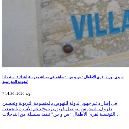
سيدي بوزيد: قرى الأطفال "س و س" تساهم في صيانة مدرسة ابتدائية استعدادا
للعودة المدرسية
7 أوت 2026، 14:30
في إطار دعم جهود الدولة للنهوض بالمنظومة التربوية وتحسين
ظروف التمدرس، يواصل فريق برنامج دعم الأسرة بالجمعية
التونسية لقرى الأطفال "س و س" تنفيذ سلسلة من التدخلات…