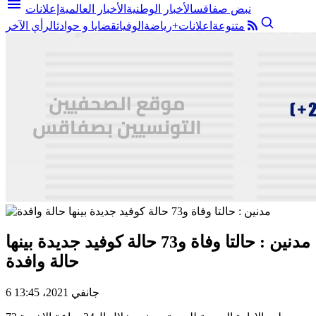
menu
نبض صفاقس
الأخبار الوطنية
الأخبار العالمية
إعلانات
متنوعة
اعلانات+
رياضة
الوفيات
قضايا و حوادث
الرأي الآخر
مدنين : حالتا وفاة و73 حالة كوفيد جديدة بينها
حالة وافدة
6 جانفي 2021، 13:45