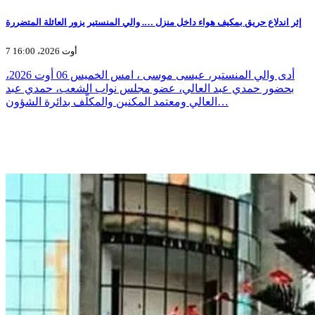
إثر اندلاع حريق بمكيف هواء داخل منزل …. والي المنستير يزور العائلة المتضررة
7 أوت 2026، 16:00
أدى والي المنستير، عيسى موسى ، امس الخميس 06 أوت 2026،
بحضور حمدي عبد العالي، عضو مجلس نواب الشعب، حمدي عبد
العالي ومعتمد المكنين والمكلّف بدائرة الشؤون…