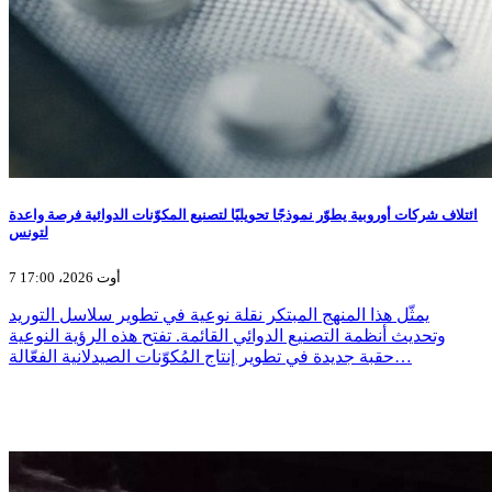
ائتلاف شركات أوروبية يطوّر نموذجًا تحويليًا لتصنيع المكوّنات الدوائية فرصة واعدة
لتونس
7 أوت 2026، 17:00
يمثّل هذا المنهج المبتكر نقلة نوعية في تطوير سلاسل التوريد
وتحديث أنظمة التصنيع الدوائي القائمة. تفتح هذه الرؤية النوعية
حقبة جديدة في تطوير إنتاج المُكوّنات الصيدلانية الفعّالة…