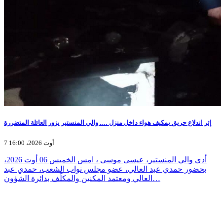
إثر اندلاع حريق بمكيف هواء داخل منزل …. والي المنستير يزور العائلة المتضررة
7 أوت 2026، 16:00
أدى والي المنستير، عيسى موسى ، امس الخميس 06 أوت 2026،
بحضور حمدي عبد العالي، عضو مجلس نواب الشعب، حمدي عبد
العالي ومعتمد المكنين والمكلّف بدائرة الشؤون…