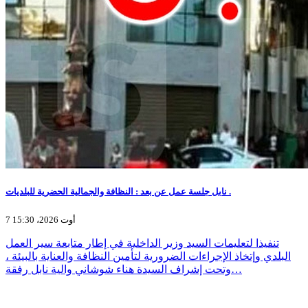
نابل جلسة عمل عن بعد : النظافة والجمالية الحضرية للبلديات .
7 أوت 2026، 15:30
تنفيذا لتعليمات السيد وزير الداخلية في إطار متابعة سير العمل
البلدي وإتخاذ الإجراءات الضرورية لتأمين النظافة والعناية بالبيئة ،
وتحت إشراف السيدة هناء شوشاني والية نابل رفقة…