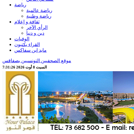
رياضة
رياضة عالمية
رياضة وطنية
ثقافة و إعلام
الرأي الآخر
دين و دنيا
الوفيات
القراء يكتبون
مايد إين سفاكس
موقع الصحفيين التونسيين بصفاقس
السبت 8 أوت 2026 7:31:28