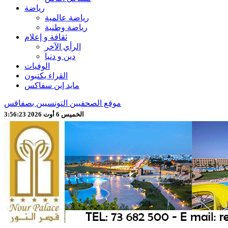
رياضة
رياضة عالمية
رياضة وطنية
ثقافة و إعلام
الرأي الآخر
دين و دنيا
الوفيات
القراء يكتبون
مايد إين سفاكس
موقع الصحفيين التونسيين بصفاقس
الخميس 6 أوت 2026 3:56:25