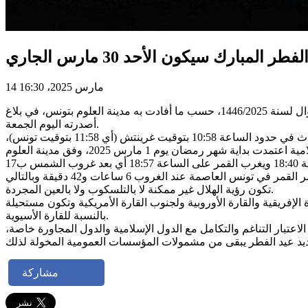
بارك سيكون الأحد 30 مارس الجاري
14 مارس 2025، 16:30
يكون أول أيام عيد الفطر المبارك الموافق للفاتح من شهر شوّال لهذه السنة، يوم الأحد 30 مارس2025، استنادا للحسابات الفلكية لشهر شوال لسنة 1446/2025، حسب ما أفادت به مدينة العلوم بتونس، في بلاغ
أصدرته اليوم الجمعة.
سيكون تحري هلال شهر شوال الموافق ل29 رمضان 1446 يوم السبت 29 مارس 2025، الموافق لموعد الاقتران المركزي للقمر الذي سيحدث في حدود الساعة 10:58 بتوقيت غرينتش (أي 11:58 بتوقيت تونس)،
سيتمّ في البلاد التونسية، واستنادا الى الحسابات الفلكية، تحري هلال شوّال يوم السبت 29 مارس الجاري، حيث تغرب الشمس على الساعة 18:40 ويغرب القمر على الساعة 18:57 أي بعد غروب الشمس ب17
دقيقة، كما يقدر حينها ارتفاع القمر ب 4 درجات و10 ثواني فوق الأفق وببعد قوسي بالنسبة للشمس حوالي 4 درجات و11 ثانية ويكون عمر القمر في تونس العاصمة عند الغروب 6 ساعات و42 دقيقة وبالتالي
تكون رؤية الهلال غير ممكنة لا بالتلسكوب ولا بالعين المجردة.
لإفريقية والقارة الأوروبية ولجنوب القارة الأمريكية وتكون مستحيلة
بالنسبة للقارة الأسيوية.
لاعتبار التناغم والتكامل مع الدول الإسلامية والدول المجاورة خاصة،
مشاركة