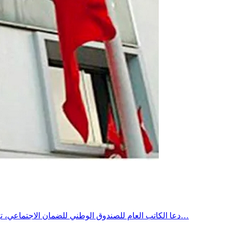
دعا الكاتب العام للصندوق الوطني للضمان الاجتماعي، توفيق كاترو، إلى اعتماد صيغ تمويل جديدة لفائدة الصناديق الاجتماعية، مؤكداً أن ذلك أصبح ضرورة لضمان استدامة المنظومة ومواصلة تقديم…