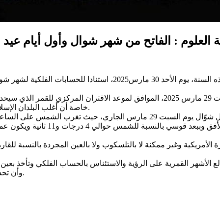
 العلوم : الفاتح من شهر شوال وأول أيام عيد الفطر الم
خاصة أن أغلب البلدان الإسلامية اعتمدت بداية شهر رمضان يوم 1 مارس 2025، وفق مدينة العلوم.
مريكية وغير ممكنة لا بالتلسكوب ولا بالعين المجردة بالنسبة للقارة ا
الع الأشهر القمرية على الرؤية والاستئناس بالحساب الفلكي وتأخذ بعين ا
وأن تحديد عيد الفطر يبقى من مشمولات المؤسسات العمومية المخولة لذلك.