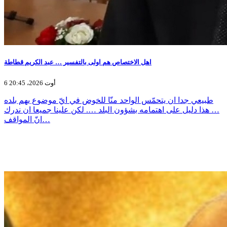
اهل الاختصاص هم اولى بالتفسير … عبد الكريم قطاطة
6 أوت 2026، 20:45
طبيعي جدا ان يتحمّس الواحد منّا للخوض في ايّ موضوع يهم بلده
… هذا دليل على اهتمامه بشؤون البلد …. لكن علينا جميعا ان ندرك
انّ المواقف…