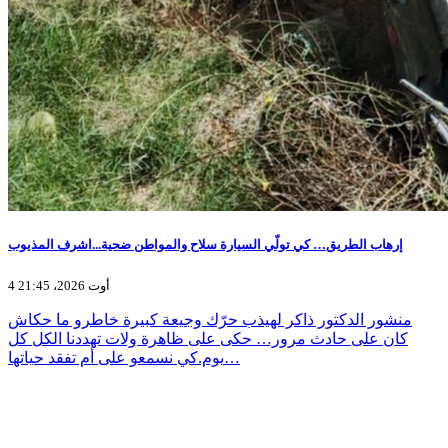
إرهاب الطريق… كي تولّي السيارة سلاح والمواطن ضحية...اشرف المذيوب
4 أوت 2026، 21:45
منشور الدكتور ذاكر لهيذب حرّك وجيعة كبيرة خاطرو ما حكاش
كان على حادث مرور… حكى على ظاهرة ولات تهددنا الكل كل
يوم.كي نسمعو على أم تفقد حياتها…