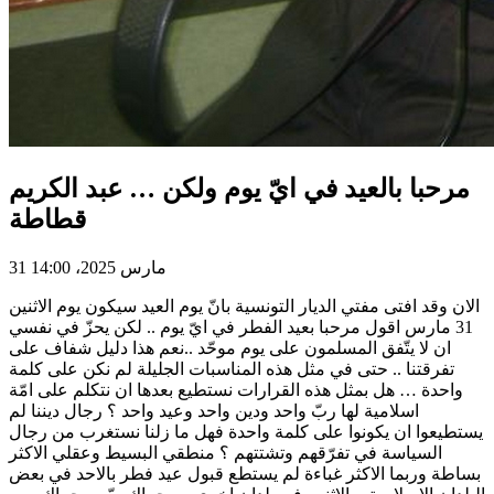
مرحبا بالعيد في ايّ يوم ولكن … عبد الكريم
قطاطة
31 مارس 2025، 14:00
الان وقد افتى مفتي الديار التونسية بانّ يوم العيد سيكون يوم الاثنين
31 مارس اقول مرحبا بعيد الفطر في ايّ يوم .. لكن يحزّ في نفسي
ان لا يتّفق المسلمون على يوم موحّد ..نعم هذا دليل شفاف على
تفرقتنا .. حتى في مثل هذه المناسبات الجليلة لم نكن على كلمة
واحدة … هل بمثل هذه القرارات نستطيع بعدها ان نتكلم على امّة
اسلامية لها ربّ واحد ودين واحد وعيد واحد ؟ رجال ديننا لم
يستطيعوا ان يكونوا على كلمة واحدة فهل ما زلنا نستغرب من رجال
السياسة في تفرّقهم وتشتتهم ؟ منطقي البسيط وعقلي الاكثر
بساطة وربما الاكثر غباءة لم يستطع قبول عيد فطر بالاحد في بعض