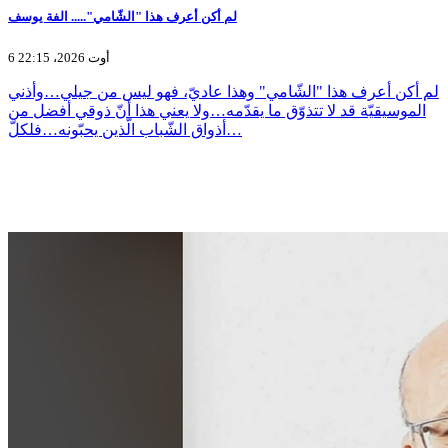
لم أكن أعرف هذا "الشّامي"..... الفة يوسف
6 أوت 2026، 22:15
لم أكن أعرف هذا "الشّامي" وهذا عاديّ، فهو ليس من جيلي…وأذني
الموسيقيّة قد لا تتذوّق ما يقدّمه…ولا يعني هذا أنّ ذوقي أفضل من
أذواق الشّباب الّذين يحبّونه…فلكلّ…