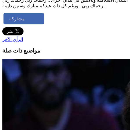
البلدان الاسلامية وبالاثنين في بلدان اخرى .. رحماك ربّي رحماك ربي
رحماك ربي . ورغم كل ذلك عيدكم مبارك وسنين دايمة .
مشاركة
الرأي الآخر
مواضيع ذات صلة