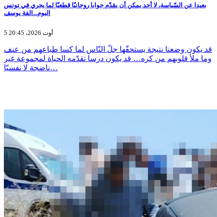
بعيدا عن السّياسة، لا أحد يمكن أن يقدّم جوابا روحانيّا قطعيّا لما يجري في تونس
اليوم...الفة يوسف
5 أوت 2026، 20:45
قد يكون وضعنا نتيجة يستحقّها جلّ النّاس لما كسا طباعهم من عنف
وما ملأ قلوبهم من كره… قد يكون درسا تقدّمه الحياة لمجموعة غير
ناضجة لا نفسيّا…