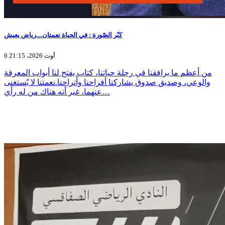
كبّر الصّورة : في الحياة نعمتان....رياض يعيش
6 أوت 2026، 21:15
من أعظم ما يرافقنا في رحلة حياتنا، كتاب يفتح لنا أبواب المعرفة
والوعي، وصديق صدوق يشاركنا أفراحنا وأتراحنا.نعمتنا لا يٌستغنى
عنهما، غير أنه هناك من له رأي…