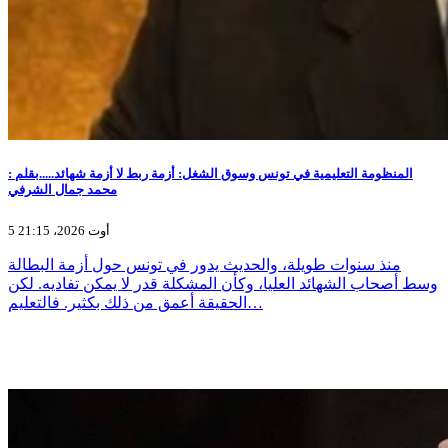
المنظومة التعليمية في تونس وسوق الشغل: أزمة ربط لا أزمة شهائد.....بقلم :
محمد جمال الشرفي
5 أوت 2026، 21:15
منذ سنوات طويلة، والحديث يدور في تونس حول أزمة البطالة
وسط أصحاب الشهائد العليا، وكأن المشكلة قدر لا يمكن تفاديه. لكن
الحقيقة أعمق من ذلك بكثير. فالتعليم…