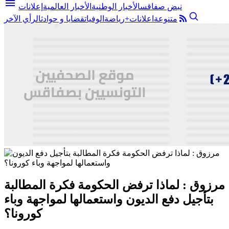
menu
نبض صفاقس
الأخبار الوطنية
الأخبار العالمية
إعلانات
متنوعة
اعلانات+
رياضة
الوفيات
قضايا و حوادث
الرأي الآخر
مرزوق : لماذا ترفض الحكومة فكرة المطالبة
بتأجيل دفع الديون واستعمالها لمواجهة وباء
كورونا؟