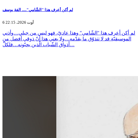
لم أكن أعرف هذا "الشّامي"..... الفة يوسف
6 أوت 2026، 22:15
لم أكن أعرف هذا "الشّامي" وهذا عاديّ، فهو ليس من جيلي…وأذني
الموسيقيّة قد لا تتذوّق ما يقدّمه…ولا يعني هذا أنّ ذوقي أفضل من
أذواق الشّباب الّذين يحبّونه…فلكلّ…