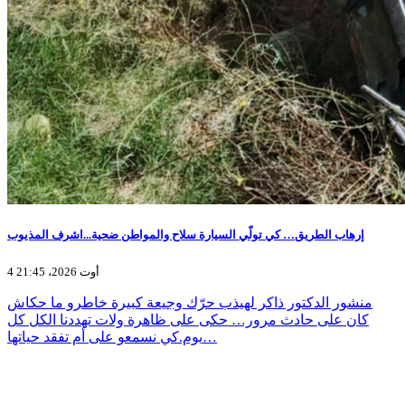
إرهاب الطريق… كي تولّي السيارة سلاح والمواطن ضحية...اشرف المذيوب
4 أوت 2026، 21:45
منشور الدكتور ذاكر لهيذب حرّك وجيعة كبيرة خاطرو ما حكاش
كان على حادث مرور… حكى على ظاهرة ولات تهددنا الكل كل
يوم.كي نسمعو على أم تفقد حياتها…