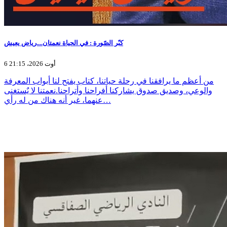
كبّر الصّورة : في الحياة نعمتان....رياض يعيش
6 أوت 2026، 21:15
من أعظم ما يرافقنا في رحلة حياتنا، كتاب يفتح لنا أبواب المعرفة
والوعي، وصديق صدوق يشاركنا أفراحنا وأتراحنا.نعمتنا لا يٌستغنى
عنهما، غير أنه هناك من له رأي…