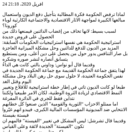
24 افريل 2020، 21:18
لماذا ترفض الحكومة فكرة المطالبة بتأجيل دفع الديون واستعمال
مبالغها الكبيرة لمواجهة الاثار الاقتصادية والاجتماعية الكارثية لوباء
كورونا؟
لسبب بسيط: لانها تخاف من إغضاب الدائنين فيمنعها ذلك من
الحصول على قروض جديدة
استراتيجية الحكومة هي نفسها استراتيجيات الحكومات السابقة:
المزيد من الديون للدفع للدائنين وحل مشكلة الميزانية العاجزة
بل صار التنافس يدور حول من يحصل على دين أعلى، ومن يستطيع
يتسابق أنصاره لنشر صوره وشكره
وقديما قال أبو نواس: وداوني بالتي كانت هي الداءُ
لهذا يتفق جماعة الحكومة القديمة مع جماعة الحكومة الجديدة في
نفس الحكومة العتيدة، لا حلول سوى حل رهن البلاد وحل مشكلة
اليوم وقتل الغد
طبعا لو كانت الديون تاتي في إطار خطة استراتيجية للاقلاع وتغيير
النمط الاقتصادي لزيادة الثروة الوطنية، لكان الامر طبيعيا ولكننا
نتداين فقط للجري في الدائرة المفرغة
اما ممثلو الاحزاب “الثورية والقومية” الذين صنعوا كل خطابهم
الانتخابي ضد المديونية المؤسسات المالية الكبرى، فيبدو انهم غيّروا
فيستة بفيستة
وقديما قال تشرشل: ليس المشكل في تغيير “الفيستة” فالمهم ان
تكون “الفيستة” الجديدة لائقة وعلى القياس
ولكن هذا موضوع كورونا السياسة.