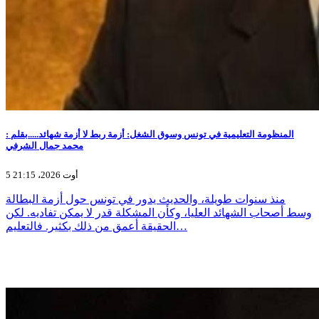
المنظومة التعليمية في تونس وسوق الشغل: أزمة ربط لا أزمة شهائد.....بقلم :
محمد جمال الشرفي
5 أوت 2026، 21:15
منذ سنوات طويلة، والحديث يدور في تونس حول أزمة البطالة
وسط أصحاب الشهائد العليا، وكأن المشكلة قدر لا يمكن تفاديه. لكن
الحقيقة أعمق من ذلك بكثير. فالتعليم…