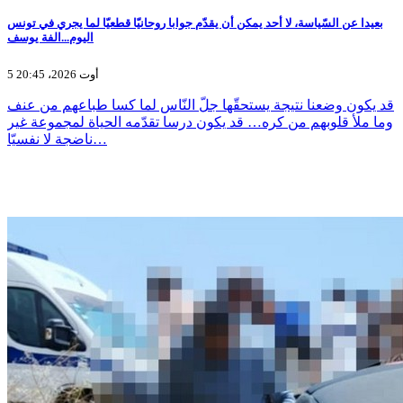
بعيدا عن السّياسة، لا أحد يمكن أن يقدّم جوابا روحانيّا قطعيّا لما يجري في تونس
اليوم...الفة يوسف
5 أوت 2026، 20:45
قد يكون وضعنا نتيجة يستحقّها جلّ النّاس لما كسا طباعهم من عنف
وما ملأ قلوبهم من كره… قد يكون درسا تقدّمه الحياة لمجموعة غير
ناضجة لا نفسيّا…