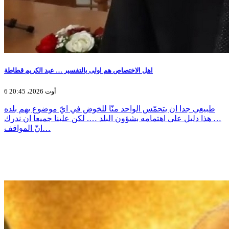
اهل الاختصاص هم اولى بالتفسير … عبد الكريم قطاطة
6 أوت 2026، 20:45
طبيعي جدا ان يتحمّس الواحد منّا للخوض في ايّ موضوع يهم بلده
… هذا دليل على اهتمامه بشؤون البلد …. لكن علينا جميعا ان ندرك
انّ المواقف…