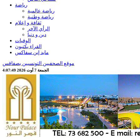
رياضة
رياضة عالمية
رياضة وطنية
ثقافة و إعلام
الرأي الآخر
دين و دنيا
الوفيات
القراء يكتبون
مايد إين سفاكس
موقع الصحفيين التونسيين بصفاقس
الجمعة 7 أوت 2026 4:07:51