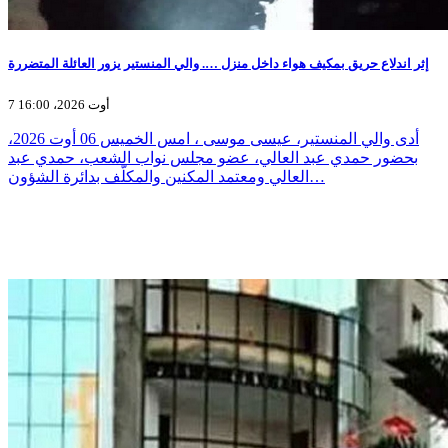
إثر اندلاع حريق بمكيف هواء داخل منزل …. والي المنستير يزور العائلة المتضررة
7 أوت 2026، 16:00
أدى والي المنستير، عيسى موسى ، امس الخميس 06 أوت 2026،
بحضور حمدي عبد العالي، عضو مجلس نواب الشعب، حمدي عبد
العالي ومعتمد المكنين والمكلّف بدائرة الشؤون…