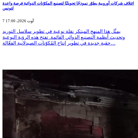
ائتلاف شركات أوروبية يطوّر نموذجًا تحويليًا لتصنيع المكوّنات الدوائية فرصة واعدة
لتونس
7 أوت 2026، 17:00
يمثّل هذا المنهج المبتكر نقلة نوعية في تطوير سلاسل التوريد
وتحديث أنظمة التصنيع الدوائي القائمة. تفتح هذه الرؤية النوعية
حقبة جديدة في تطوير إنتاج المُكوّنات الصيدلانية الفعّالة…