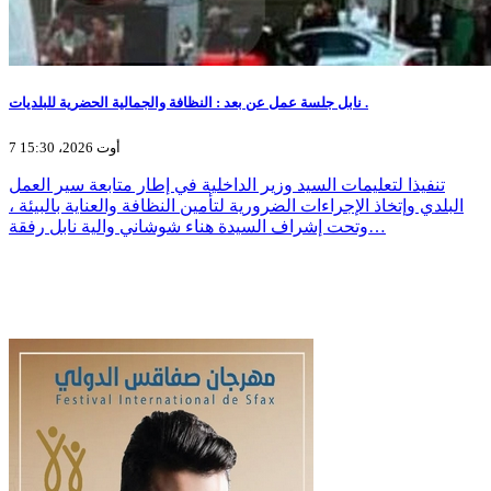
نابل جلسة عمل عن بعد : النظافة والجمالية الحضرية للبلديات .
7 أوت 2026، 15:30
تنفيذا لتعليمات السيد وزير الداخلية في إطار متابعة سير العمل
البلدي وإتخاذ الإجراءات الضرورية لتأمين النظافة والعناية بالبيئة ،
وتحت إشراف السيدة هناء شوشاني والية نابل رفقة…