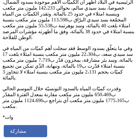
الرئيسية في البلاد أظهر أن الكميّات الأهم موجودة بسدود الشمال،
خصوصا، بسد سيدي سالم، بحوالي 142،233 مليون متر مكعب
وبنسبة امتلاء في حدود 25 بالمائة. وتقدر الكميّات من المياه
المجمّعة بسد سيدي البرّاق ب113،598 مليون متر مكعب بنسبة
امتلاء بلغت 40 بالمائة، وسد بوهرتمة ب55،538 مليون متر مكعب
بنسبة امتلاء في حدود 38 بالمائة، وفق ما أظهرته مؤشرات المرصد
الوطن للفلاحة.
وفي ما يتعلّق بسدود الوسط فقد سجلت أهم كميّات من المياه في
سد سيدي سعد، ب22،304 مليون متر مكعب بنسبة امتلاء بلغت 17
بالمائة، وسد بئر مشارقة، بمخزون قدّر ب7،719 مليون متر مكعب
بنسبة امتلاء قدّرت ب19 بالمائة، ونبهانة، الذّي تمكن من تجميع
كميّات بحجم 2،131 مليون متر مكعب بنسبة امتلاء لا تتجاوز 3
بالمائة.
وقدرت كميّات المياه بالسدود التونسيّة خلال الموسم الحالي
ب650،469 مليون متر مكعب مقارنة بمعدل الفترة المقدّر
ب1775،165 مليون متر مكعب أي بتراجع ب1124،696 مليون متر
مكعب.
*وات
مشاركة