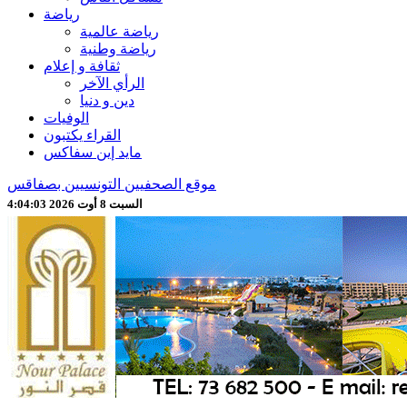
رياضة
رياضة عالمية
رياضة وطنية
ثقافة و إعلام
الرأي الآخر
دين و دنيا
الوفيات
القراء يكتبون
مايد إين سفاكس
موقع الصحفيين التونسيين بصفاقس
السبت 8 أوت 2026 4:04:05