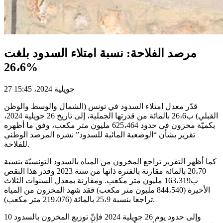
مرصد الفلاحة: نسبة امتلاء السدود بلغت
26،6%
27 جويلية 2024، 15:45
قدّر معدل امتلاء السدود في تونس (الشمال والوسط والوطن
القبلي) ب26،6 بالمائة من قدرتها الجملية، إلى تاريخ 26 جويلية 2024،
بكميّة مخزون في حدود 625،464 مليون متر مكعب، وفق ما أظهره
تقرير بشأن “الوضعية المائية للسدود” نشره المرصد الوطني
للفلاحة.
كما أظهر التقرير تراجع المخزون من المياه بالسدود التونسيّة بنسبة
20،70 بالمائة مقارنة بالفترة ذاتها من سنة 2023 وقدر هذا النقص
ب163،319 مليون متر مكعب. ومقارنة بمعدل السنوات الثلاث
الأخيرة (844،540 مليون متر مكعب) فقد شهد المخزون من المياه
تراجعا بنسبة 25،9 بالمائة (219،076 متر مكعب).
وإلى حدود يوم 26 جويلية 2024 فإنّ توزيع المخزون بالسدود 10