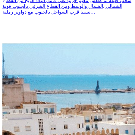
سحب قليلة ثم طقس مغيم جزئيا على كامل البلاد الريح من القطاع
الشمالي بالشمال والوسط ومن القطاع الشرقي بالجنوب قوية
نسبيا قرب السواحل بالجنوب مع دواوير رملية…