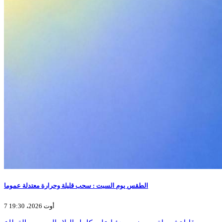
الطقس يوم السبت : سحب قليلة وحرارة معتدلة عموما
7 أوت 2026، 19:30