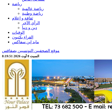
رياضة
رياضة عالمية
رياضة وطنية
ثقافة و إعلام
الرأي الآخر
دين و دنيا
الوفيات
القراء يكتبون
مايد إين سفاكس
موقع الصحفيين التونسيين بصفاقس
السبت 8 أوت 2026 8:19:53