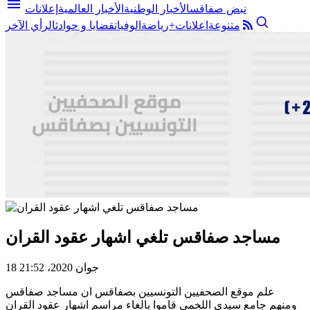
menu
نبض صفاقس
الأخبار الوطنية
الأخبار العالمية
إعلانات
متنوعة
اعلانات+
رياضة
الوفيات
قضايا و حوادث
الرأي الآخر
مساجد صفاقس تلغي اشهار عقود القران
18 جوان 2020، 21:52
علم موقع الصحفيين التونسيين بصفاقس ان مساجد صفاقس
ومنهم جامع سيدي اللخمي قاموا بالغاء مراسم اشهار عقود القران