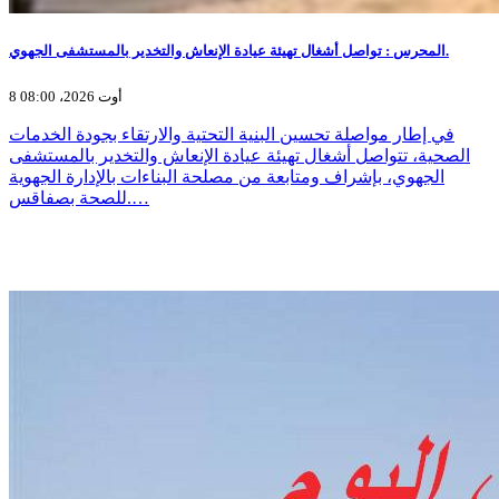
المحرس : تواصل أشغال تهيئة عيادة الإنعاش والتخدير بالمستشفى الجهوي.
8 أوت 2026، 08:00
في إطار مواصلة تحسين البنية التحتية والارتقاء بجودة الخدمات
الصحية، تتواصل أشغال تهيئة عيادة الإنعاش والتخدير بالمستشفى
الجهوي، بإشراف ومتابعة من مصلحة البناءات بالإدارة الجهوية
للصحة بصفاقس.…