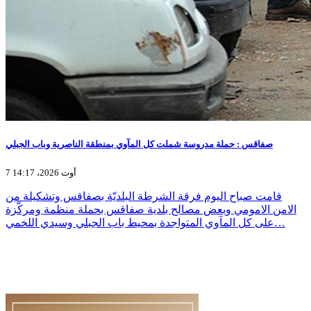
صفاقس : حملة مدروسة شملت كل المآوي بمنطقة الناصرية وباب الجبلي
7 أوت 2026، 14:17
قامت صباح اليوم فرقة الشرطة البلديّة بصفاقس وتشكيلة من
الامن الامومي وبعض مصالح بلدية صفاقس بحملة منظمة ومركّزة
على كل المآوي المتواجدة بمحيط باب الجبلي وسيدي اللخمي…