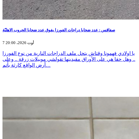
صفاقس : عدد ضحايا دراجات الفورزا يفوق عدد ضحايا الحروب الاهليّة
7 أوت 2026، 20:00
يا اولادي فهمونا وقتاش يتحل ملف الدراجات النارية من نوع الفورزا
.. وهل حقا هي على الأوراق مقيدينها تقولشي موبيلات زرقة .. وعلى
أرض الواقع كارثة بأتم…