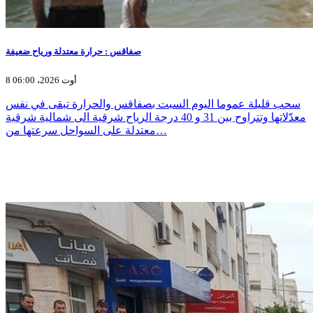
صفاقس : حرارة معتدلة ورياح ضعيفة
8 أوت 2026، 06:00
سحب قليلة عموما اليوم السبت بصفاقس والحرارة تبقى في نفس
معدّلاتها وتتراوح بين 31 و 40 درجة الرياح شرقية الى شمالية شرقية
معتدلة على السواحل سرعتها من…