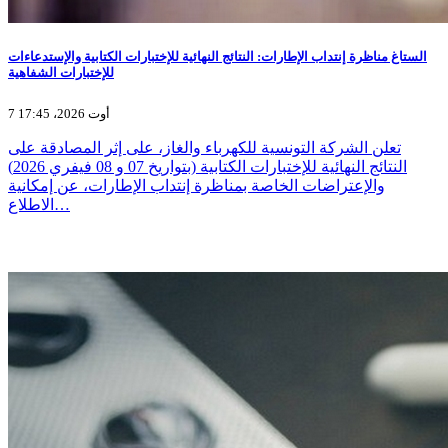
الستاغ مناظرة إنتداب الإطارات: النتائج النهائية للإختبارات الكتابية والإستدعاءات
للإختبارات الشفاهية
7 أوت 2026، 17:45
تعلن الشركة التونسية للكهرباء والغاز، على إثر المصادقة على
النتائج النهائية للإختبارات الكتابية (بتواريخ 07 و 08 فيفري 2026)
والإعتراضات الخاصة بمناظرة إنتداب الإطارات، عن إمكانية
الاطلاع…