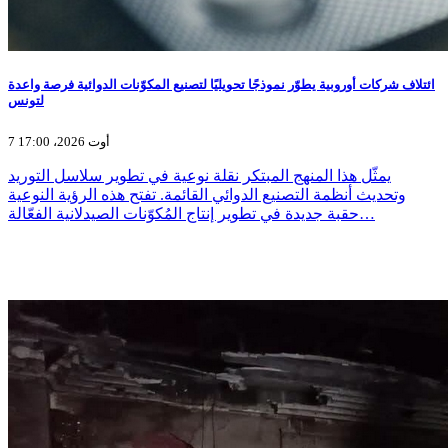
ائتلاف شركات أوروبية يطوّر نموذجًا تحويليًا لتصنيع المكوّنات الدوائية فرصة واعدة
لتونس
7 أوت 2026، 17:00
يمثّل هذا المنهج المبتكر نقلة نوعية في تطوير سلاسل التوريد
وتحديث أنظمة التصنيع الدوائي القائمة. تفتح هذه الرؤية النوعية
حقبة جديدة في تطوير إنتاج المُكوّنات الصيدلانية الفعّالة…