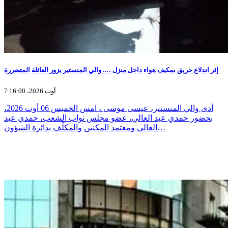
إثر اندلاع حريق بمكيف هواء داخل منزل …. والي المنستير يزور العائلة المتضررة
7 أوت 2026، 16:00
أدى والي المنستير، عيسى موسى ، امس الخميس 06 أوت 2026،
بحضور حمدي عبد العالي، عضو مجلس نواب الشعب، حمدي عبد
العالي ومعتمد المكنين والمكلّف بدائرة الشؤون…