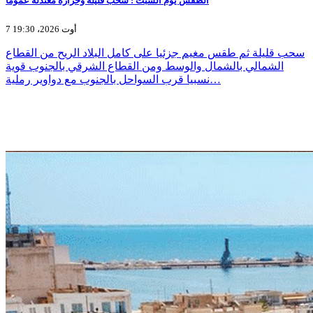
الطقس يوم السبت : سحب قليلة وحرارة معتدلة عموما
7 أوت 2026، 19:30
سحب قليلة ثم طقس مغيم جزئيا على كامل البلاد الريح من القطاع
الشمالي بالشمال والوسط ومن القطاع الشرقي بالجنوب قوية
نسبيا قرب السواحل بالجنوب مع دواوير رملية…