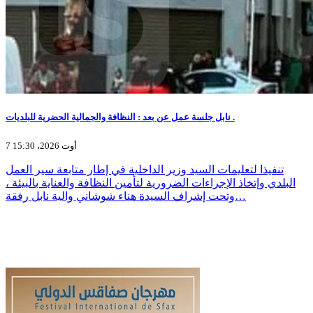
نابل جلسة عمل عن بعد : النظافة والجمالية الحضرية للبلديات .
7 أوت 2026، 15:30
تنفيذا لتعليمات السيد وزير الداخلية في إطار متابعة سير العمل
البلدي وإتخاذ الإجراءات الضرورية لتأمين النظافة والعناية بالبيئة ،
وتحت إشراف السيدة هناء شوشاني والية نابل رفقة…