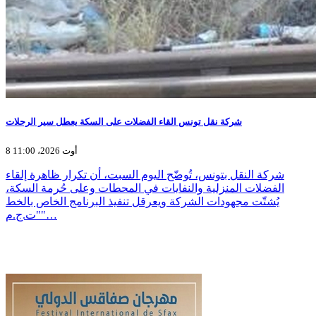
شركة نقل تونس القاء الفضلات على السكة يعطل سير الرحلات
8 أوت 2026، 11:00
شركة النقل بتونس، تُوضّح اليوم السبت، أن تكرار ظاهرة إلقاء
الفضلات المنزلية والنفايات في المحطات وعلى حُرمة السكة،
يُشتّت مجهودات الشركة ويعرقل تنفيذ البرنامج الخاص بالخط
"ت.ج.م"…