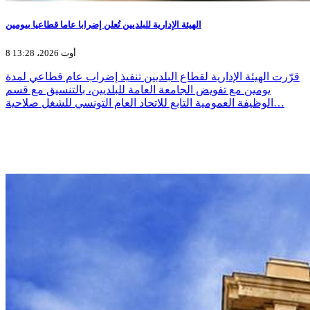
الهيئة الإدارية للبلديين تُعلن إضرابا عاما قطاعيا بيومين
8 أوت 2026، 13:28
قرّرت الهيئة الإدارية لقطاع البلديين تنفيذ إضراب عام قطاعي لمدة
يومين مع تفويض الجامعة العامة للبلديين، بالتنسيق مع قسم
الوظيفة العمومية التابع للاتحاد العام التونسي للشغل صلاحية…