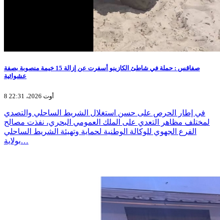
صفاقس : حملة في شاطئ الكازينو أسفرت عن إزالة 15 خيمة منصوبة بصفة
عشوائية
8 أوت 2026، 22:31
في إطار الحرص على حسن استغلال الشريط الساحلي والتصدي
لمختلف مظاهر التعدي على الملك العمومي البحري، نفذت مصالح
الفرع الجهوي للوكالة الوطنية لحماية وتهيئة الشريط الساحلي
بولاية…