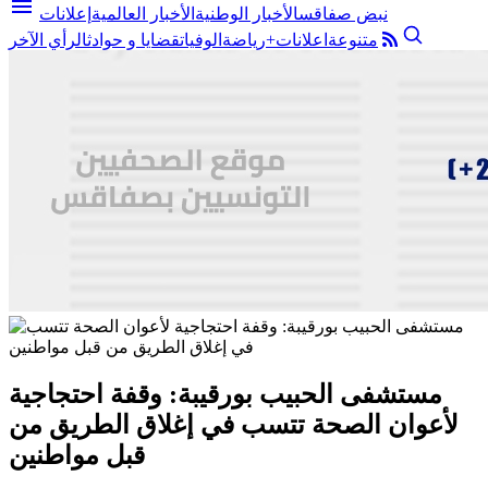
menu
نبض صفاقس
الأخبار الوطنية
الأخبار العالمية
إعلانات
متنوعة
اعلانات+
رياضة
الوفيات
قضايا و حوادث
الرأي الآخر
مستشفى الحبيب بورقيبة: وقفة احتجاجية
لأعوان الصحة تتسب في إغلاق الطريق من
قبل مواطنين