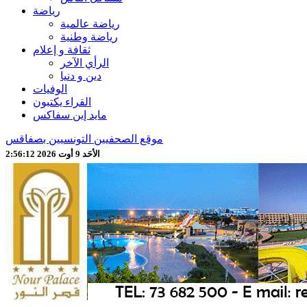
رياضة
رياضة عالمية
رياضة وطنية
ثقافة و إعلام
الرأي الآخر
دين و دنيا
الوفيات
القراء يكتبون
مايد إين سفاكس
موقع الصحفيين التونسيين بصفاقس
الأحَد 9 أوت 2026 2:56:14