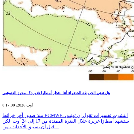
هل تعني الخريطة الخضراء أننا ننتظر أمطارا غزيرة؟...محرز الغنوشي
8 أوت 2026، 17:00
منذ صدور آخر خرائط ECMWF، انتشرت تفسيرات تقول إن تونس
ستشهد أمطارًا غزيرة خلال الفترة الممتدة من 17 إلى 24 أوت. لكن
قبل أن نستبق الأحداث، من…