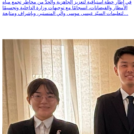
في إطار خطة استباقية لتعزيز الجاهزية والحدّ من مخاطر تجمع مياه
الأمطار والفيضانات، انسجامًا مع توجيهات وزارة الداخلية وتجسيمًا
لتعليمات السيّد عيسى موسى والي المنستير، وبإشراف ومتابعة…