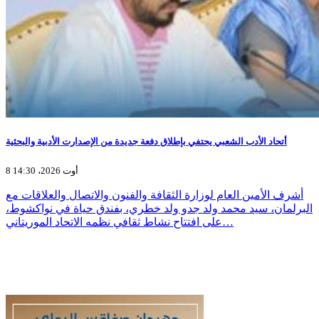
أتحاد الأدب الشعبي يحتفي بإطلاق دفعة جديدة من الإصدارت الأدبية والبحثية
8 أوت 2026، 14:30
أشرف الأمين العام لوزارة الثقافة والفنون والاتصال والعلاقات مع
البرلمان، سيد محمد ولد جدو ولد خطري، بفندق حياة في نواكشوط،
على افتتاح نشاط ثقافي نظمه الاتحاد الموريتاني…