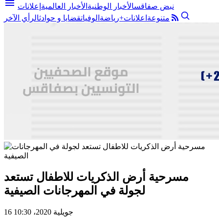
menu
نبض صفاقس
الأخبار الوطنية
الأخبار العالمية
إعلانات
متنوعة
اعلانات+
رياضة
الوفيات
قضايا و حوادث
الرأي الآخر
مسرحية أرض الذكريات للاطفال تستعد
لجولة في المهرجانات الصيفية
16 جويلية 2020، 10:30