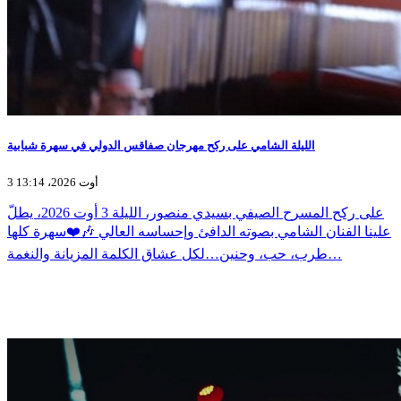
الليلة الشامي على ركح مهرجان صفاقس الدولي في سهرة شبابية
3 أوت 2026، 13:14
على ركح المسرح الصيفي بسيدي منصور، الليلة 3 أوت 2026، يطلّ
علينا الفنان الشامي بصوته الدافئ وإحساسه العالي 🎶❤️سهرة كلها
طرب، حب، وحنين…لكل عشاق الكلمة المزيانة والنغمة…