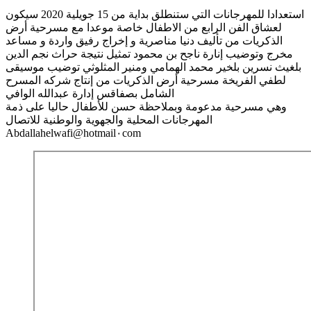
استعدادا للمهرجانات التي ستنطلق بداية من 15 جويلية 2020 سيكون
لعشاق الفن الرابع من الاطفال خاصة موعدا مع مسرحية أرض
الذكريات من تأليف دنيا مناصرية و إخراج رفيق واردة و مساعد
مخرج وتوضيب إنارة ناجح بن محمود تمثيل نتيجة حراث نجم الدين
بلغيث نسرين بلخير محمد الهمامي ومنير المثلوثي توضيب موسيقى
لطفي الفريخة مسرحية أرض الذكريات من إنتاج شركه المسرح
الشامل بصفاقس إدارة عبدالله الوافي
وهي مسرحية مدعومة وبملاحظة حسن للأطفال حاليا على ذمة
المهرجانات المحلية والجهوية والوطنية للاتصال
Abdallahelwafi@hotmail٠com