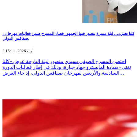
«كلنا نغني»… ليلة مميزة يتصدر فيها الجمهور فضاء المسرح ضمن فعاليات مهرجان
صفاقس الدولي.
3 أوت 2026، 15:11
احتضن المسرح الصيفي بسيدي منصور ليلة البارحة عرض «كلنا
نغني» بقيادة المايسترو جهاد جبارة، وذلك في إطار فعاليات الدورة
السادسة والأربعين لمهرجان صفاقس الدولي، إذ جاء العرض…