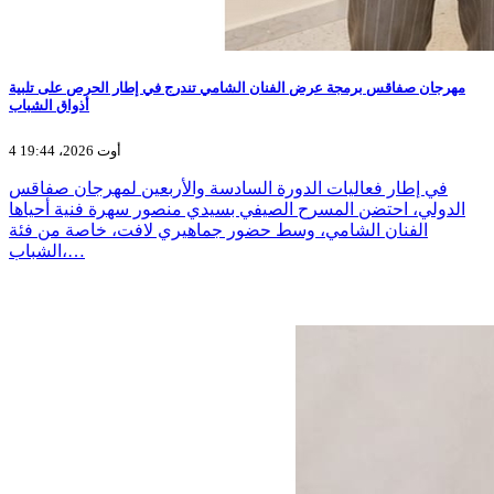
مهرجان صفاقس برمجة عرض الفنان الشامي تندرج في إطار الحرص على تلبية
أذواق الشباب
4 أوت 2026، 19:44
في إطار فعاليات الدورة السادسة والأربعين لمهرجان صفاقس
الدولي، احتضن المسرح الصيفي بسيدي منصور سهرة فنية أحياها
الفنان الشامي، وسط حضور جماهيري لافت، خاصة من فئة
الشباب،…