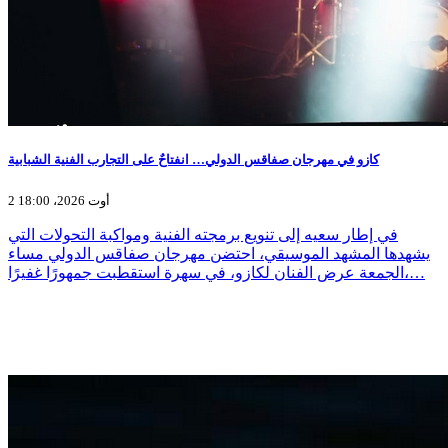
كازو في مهرجان صفاقس الدولي… انفتاحٌ على التجارب الفنية الشبابية
2 أوت 2026، 18:00
في إطار سعيه إلى تنويع برمجته الفنية ومواكبة التحولات التي
يشهدها المشهد الموسيقي، احتضن مهرجان صفاقس الدولي مساء
الجمعة عرض الفنان لكازو، في سهرة استقطبت جمهورًا غفيرًا،…