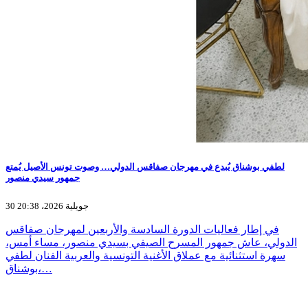
لطفي بوشناق يُبدع في مهرجان صفاقس الدولي… وصوت تونس الأصيل يُمتع
جمهور سيدي منصور
30 جويلية 2026، 20:38
في إطار فعاليات الدورة السادسة والأربعين لمهرجان صفاقس
الدولي، عاش جمهور المسرح الصيفي بسيدي منصور، مساء أمس،
سهرة استثنائية مع عملاق الأغنية التونسية والعربية الفنان لطفي
بوشناق،…