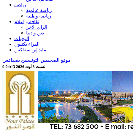
رياضة
رياضة عالمية
رياضة وطنية
ثقافة و إعلام
الرأي الآخر
دين و دنيا
الوفيات
القراء يكتبون
مايد إين سفاكس
موقع الصحفيين التونسيين بصفاقس
السبت 8 أوت 2026 9:04:15