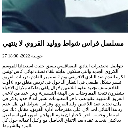
مسلسل فراس شواط ووليد القروي لا ينتهي
27 جويلية 2022، 18:00
تتواصل تحضيرات النادي الصفاقسي بنسق حثيث استعدادا للموسم
الكروي الجديد والتي ستكون بدايته بلقاء نصف نهائي كأس تونس
لكرة القدم ضد النادي الافريقي يوم 2 سبتمبر القادم.تدريبات الفريق
تسير بشكل طبيعي في انتظار الدخول في تربص مغلق يوم 8 أوت
القادم.ملف تجديد عقود اللاعبين لازال يلقي بظلاله ولازال الاحباء
ينتظرون نتيجة المفاوضات بين الهيئة التسييرية وبين عدد من لاعبي
الفريق المنتهية عقودهم…اخر المعلومات تشير انه لا جديد يذكر في
ملف تجديد عقد اللاعبين وليد القروي وفراس شواط في ظل عدم
رد هذا الثنائي لحد الان على مقترحات ادارة الفريق، مقابل ذلك من
المنتظر وحسب اخر الاخبار ان يقوم المهاجم الموريتاني اسماعيل
دياكيتي بتجديد عقده بعد الاتفاق الحاصل مع وكيل اعماله حول كل
البنود والشروط.