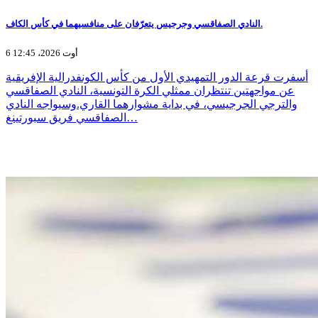
النادي الصفاقسي وجرجيس يتعرّفان على منافسيهما في كأس الكاف.
6 أوت 2026، 12:45
أسفرت قرعة الدور التمهيدي الأول من كأس الكونفدرالية الإفريقية
عن مواجهتين تنتظران ممثلي الكرة التونسية، النادي الصفاقسي
والترجي الجرجيسي، في بداية مشوارهما القاري.وسيواجه النادي
الصفاقسي فريق سبورتينغ…