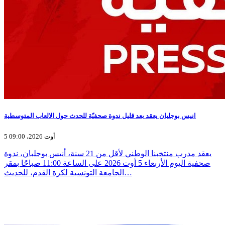
انيس بوجلبان يعقد بعد قليل ندوة صحفيّة للحدث حول الالعاب المتوسطية
5 أوت 2026، 09:00
يعقد مدرب منتخبنا الوطني لأقل من 21 سنة، أنيس بوجلبان، ندوة
صحفية اليوم الأربعاء 5 أوت 2026 على الساعة 11:00 صباحًا بمقر
الجامعة التونسية لكرة القدم، للحديث…