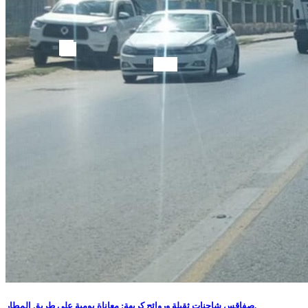
صفاقس شاحنات ثقيلة وروائح كريهة: معاناة يومية على طريق المطار.