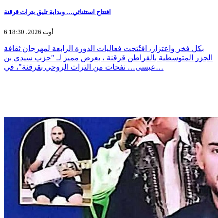
افتتاح استثنائي… وبداية تليق بتراث قرقنة
6 أوت 2026، 18:30
بكل فخر واعتزاز، افتُتحت فعاليات الدورة الرابعة لمهرجان ثقافة
الجزر المتوسطية بالقراطن قرقنة ، بعرض مميز لـ "حزب سيدي بن
عيسى… نفحات من التراث الروحي بقرقنة"، في…