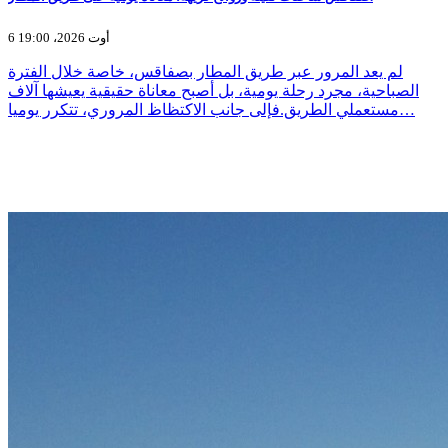
6 أوت 2026، 19:00
لم يعد المرور عبر طريق المطار بصفاقس، خاصة خلال الفترة
الصباحية، مجرد رحلة يومية، بل أصبح معاناة حقيقية يعيشها آلاف
مستعملي الطريق.فإلى جانب الاكتظاظ المروري، تتكرر يوميا…