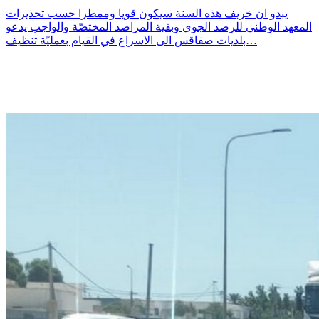
يبدو ان خريف هذه السنة سيكون قويا وممطرا حسب تحذيرات
المعهد الوطني للرصد الجوي وبقية المراصد المختصّة والواجب يدعو
بلديات صفاقس الى الاسراع في القيام بعمليّة تنظيف…