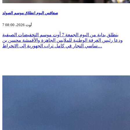
صفاقس اليوم انطلاق موسم الصولد
7 أوت 2026، 08:00
ينطلق بداية من اليوم الجمعة 7 أوت موسم التخفيضات الصيفية
ودعا رئيس الغرفة الوطنية للملابس الجاهزة والأقمشة محسن بن
ساسي التجار في كامل تراب الجهورية إلى الانخراط…