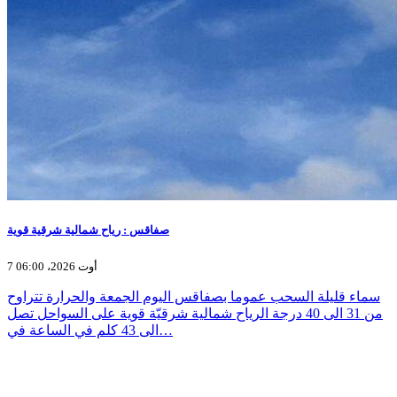
صفاقس : رياح شمالية شرقية قوية
7 أوت 2026، 06:00
سماء قليلة السحب عموما بصفاقس اليوم الجمعة والحرارة تتراوح
من 31 الى 40 درجة الرياح شمالية شرقيّة قوية على السواحل تصل
الى 43 كلم في الساعة في…