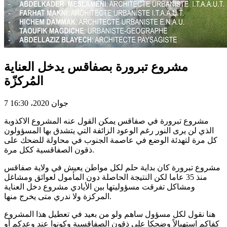
مشروع تبرورة بصفاقس يدخل العناية
المُركزّة
7 جوان 2020، 16:30
مشروع تبرورة في صفاقس يمكن القول عنه المشروع الاكذوبة
الذي لن يرى النور رغم الوعود الزائفة التي يتشدق بها المسؤولون
كل مرة لتهدئة الوضع في عاصمة الجنوب في محاولة للضحك على
ذقون الصفاقسية ككل مرة.
مشروع تبرورة كان بداية حلم لكل مواطن يعيش في ولاية صفاقس
منذ 35 عاما لكن النتيجة الحاصلة دون المأمول لعوائق ومشاغل
ومشاكل تفرقت مسؤوليتها بين الأيادي مشروع دخل العناية
المركزة ولا ندري متى يخرج منها.
هنا نقول لكل مسؤول ساهم ولو من بعيد في تعطيل هذا المشروع
كفاكم استهبالاً وضحكا على ذقون الصفاقسية وكونوا عند وعدكم أو