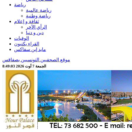
رياضة
رياضة عالمية
رياضة وطنية
ثقافة و إعلام
الرأي الآخر
دين و دنيا
الوفيات
القراء يكتبون
مايد إين سفاكس
موقع الصحفيين التونسيين بصفاقس
الجمعة 7 أوت 2026 8:49:05