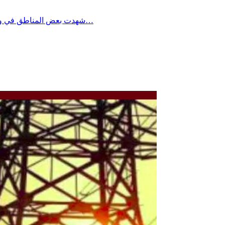
شهدت بعض المناطق في ولاية صفاقس خلال الأيام الأخيرة نقص ملحوظ في مادة الخبز، تزامنا مع تكرار انقطاعات التيار الكهربائي، وهو ما أثر بشكل مباشر على نسق…