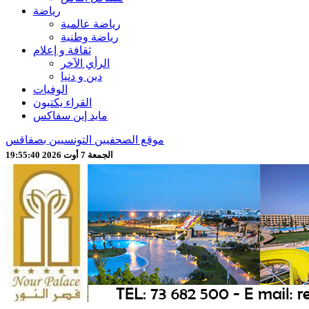
رياضة
رياضة عالمية
رياضة وطنية
ثقافة و إعلام
الرأي الآخر
دين و دنيا
الوفيات
القراء يكتبون
مايد إين سفاكس
موقع الصحفيين التونسيين بصفاقس
الجمعة 7 أوت 2026 19:55:42