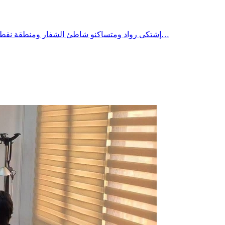
إشتكى رواد ومتساكنو شاطئ الشفار ومنطقة نقطة من وضع وصفوه بالمزرٍ نتيجة تواصل الانقطاعات العشوائية للكهرباء، والبلاغات غير الدقيقة و غير الواقعية من الشركة التونسية للكهرباء و…