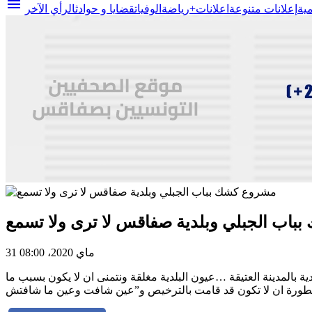
menu
مية
إعلانات متنوعة
اعلانات+
رياضة
الوفيات
قضايا و حوادث
الرأي الآخر
باب الجبلي وبلدية صفاقس لا ترى ولا تسمع
31 ماي 2020، 08:00
بالمدينة العتيقة …عيون البلدية مغلقة ونتمنى ان لا يكون بسبب ما