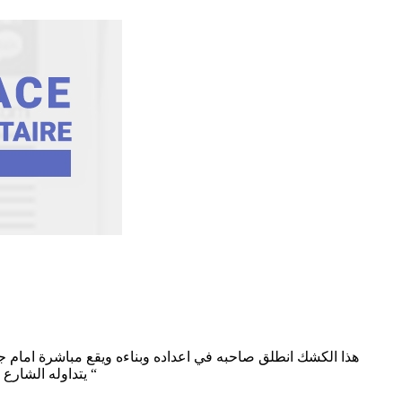
هذا الكشك انطلق صاحبه في اعداده وبناءه ويقع مباشرة امام ج
يتداوله الشارع لان الامر خطير ..والاخطر ان تكون البلدية رخّصت له في ذلك والاكثر خطورة ان لا تكون قد قامت بالترخيص و”عين شافت وعين ما شافتش “