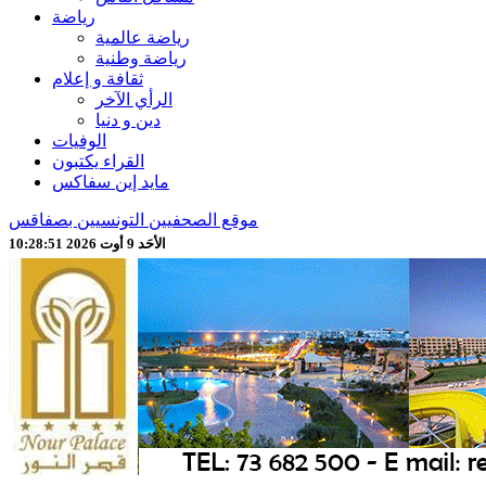
رياضة
رياضة عالمية
رياضة وطنية
ثقافة و إعلام
الرأي الآخر
دين و دنيا
الوفيات
القراء يكتبون
مايد إين سفاكس
موقع الصحفيين التونسيين بصفاقس
الأحَد 9 أوت 2026 10:28:53