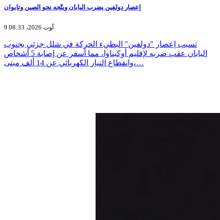
إعصار دولفين يضرب اليابان ويتّجه نحو الصين وتايوان
9 أوت 2026، 08:33
تسبب إعصار "دولفين" البطيء الحركة في شلل جزئي بجنوب
اليابان عقب ضربه لإقليم أوكيناوا، مما أسفر عن إصابة 5 أشخاص
وانقطاع التيار الكهربائي عن 14 ألف مبنى،…