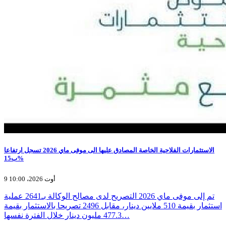
الاستثمارات الفلاحية الخاصة المصادق عليها الى موفى ماي 2026 تسجل ارتفاعا
ب15%
9 أوت 2026، 10:00
تم إلى موفى ماي 2026 التصريح لدى مصالح الوكالة بـ2641 عملية
استثمار بقيمة 510 ملايين دينار، مقابل 2496 تصريحا بالاستثمار بقيمة
477.3 مليون دينار خلال الفترة نفسها…