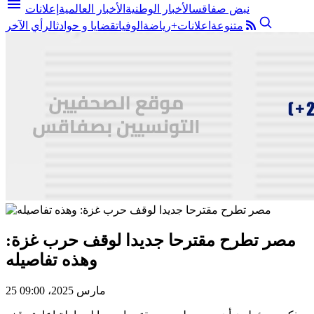
menu
نبض صفاقس
الأخبار الوطنية
الأخبار العالمية
إعلانات
متنوعة
اعلانات+
رياضة
الوفيات
قضايا و حوادث
الرأي الآخر
مصر تطرح مقترحا جديدا لوقف حرب غزة:
وهذه تفاصيله
25 مارس 2025، 09:00