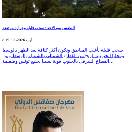
الطقس يوم الاحد : سحب قليلة وحرارة مرتفعة
8 أوت 2026، 19:30
سحب قليلة بأغلب المناطق وتكون أكثر كثافة بعد الظهر بالوسط
ومحليا الجنوب. الريح من القطاع الشمالي بالشمال والوسط ومن
القطاع الشرقي بالجنوب قوية نسبيا بخليج تونس وضعيفة…