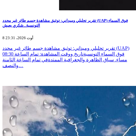
تقرير تحليلي وميداني: توثيق مشاهدة جسم طائر غير محدد (UAP) فوق السماء
التونسية...شكري يعيش
8 أوت 2026، 23:31
تقرير تحليلي وميداني: توثيق مشاهدة جسم طائر غير محدد (UAP)
فوق السماء التونسيةتاريخ ووقت المشاهدة: تمام الساعة 08:30
مساء. سياق الظاهرة والجغرافية الممتدةفي تمام الساعة الثامنة
والنصف…