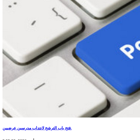
فتح باب الترشح لانتداب مدرسين عرضيين.