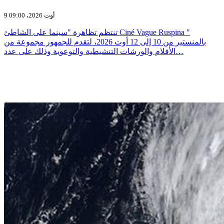
9 أوت 2026، 09:00
تنتظم تظاهرة "سينما على الشاطئ Ciné Vague Ruspina "
بالمنستير من 10 إلى 12 أوت 2026، لتقدم للجمهور مجموعة من
الأفلام والورشات التنشيطية والتوعوية وذلك على عدد…