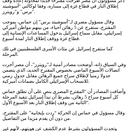
ذكر مسؤولون أن مصر طرحت مقترحا جديدا لمحاولة إعادة وقف
إطلاق النار في قطاع غزة إلى مساره، وفقا لوكالتي “أسوشيتد
برس” و”رويترز”.
وقال مسؤول مصري لـ”أسوشيتد برس” إن حماس، بموجب
المقترح، ستفرج عن 5 رهائن أحياء، من بينهم مواطن أميركي
إسرائيلي، مقابل سماح إسرائيل بدخول المساعدات الإنسانية إلى
قطاع غزة ووقف إطلاق النار لمدة أسبوع.
كما ستفرج إسرائيل عن مئات الأسرى الفلسطينيين في تلك
المرحلة.
وفي السياق ذاته، أوضحت مصادر أمنية لـ”رويترز”، أن مصر أجرت
اتصالات الأسبوع الماضي بخصوص المقترح الجديد، الذي يتضمن
جدولا زمنيا لإطلاق سراح جميع الرهائن مقابل جدول زمني
للانسحاب الإسرائيلي الكامل بضمانات أميركية.
وأضافت المصادر أن “المقترح المصري ينص على أن تطلق حماس
كل أسبوع سراح 5 رهائن، بشرط أن تبدأ إسرائيل تنفيذ المرحلة
الثانية من وقف إطلاق النار بعد الأسبوع الأول”.
وقال مسؤول في حماس إن الحركة “ردت بإيجابية” على المقترح،
من دون أن يقدم مزيدا من التفاصيل.
وتحدث المسؤولون بشرط عدم الكشف عن هويتهم، لأنهم غير