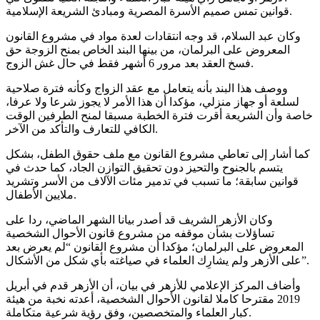
قوانين تمس صميم الأسرة المصرية ومبادئ الشريعة الإسلامية.
وكان عبد السلام، قد وجه انتقادات لعدة مواد في مشروع القانون
المعروض على البرلمان، من بينها البند الخاص بمنح الزوجة حق
فسخ العقد بعد مرور 6 أشهر فقط في حال غش الزوج.
ووصف هذا البند بأنه يتعامل مع عقد الزواج وكأنه فترة صلاحية
لسلعة أو جهاز منزلي، مؤكدا أن هذا الأمر لا يجوز شرعا ولا عرفا،
خاصة وأن الشريعة أقرت فترة الخطبة مسبقا لمنح الطرفين الوقت
الكافي للتعارف والتأكد من الآخر.
كما أشار إلى تعاطي مشروع القانون مع ملف حقوق الطفل، بشكل
يتسم بالجنوح والتحيز دون تحقيق التوازن الجاد، كما حدث في
قوانين سابقة؛ ما تسبب في تدمير مئات الآلاف من الأسر وتشريد
ملايين الأطفال.
وكان الأزهر الشريف قد أصدر بيانا الشهر الماضي، ردا على
تساؤلات بشأن موقفه من مشروع قانون الأحوال الشخصية
المعروض على البرلمان؛ مؤكدا أن مشروع القانون “لم يعرض بعد
على الأزهر ولم يشارِك العلماء في صياغته بأي شكل من الأشكال”.
وأضاف المركز الإعلامي للأزهر في بيان، أن الأزهر قدم في أبريل
2019 مقترحا كاملا لقانون الأحوال الشخصية، أعدته نخبة من هيئة
كبار العلماء والمتخصصين، وفق رؤية شرعية متكاملة.