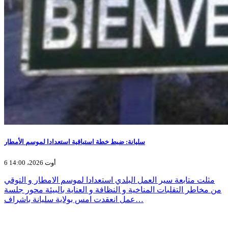
سليانة: ضبط خطة استباقية استعدادا لموسم الأمطار
6 أوت 2026، 14:00
مثلت متابعة سير العمل البلدي استعدادا لموسم الامطار و التوقي
من مخاطر التقلبات المناخية و النظافة و العناية بالبيئة محور جلسة
عمل انعقدت امس بولاية سليانة باشراف…